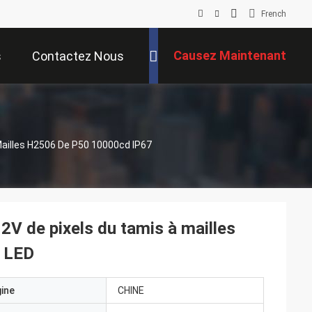
French
Causez Maintenant
s
Contactez Nous
 Mailles H2506 De P50 10000cd IP67
12V de pixels du tamis à mailles
 LED
gine
CHINE