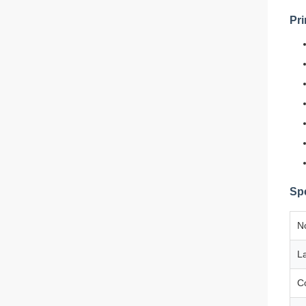
Pri
Spé
N
La
Co