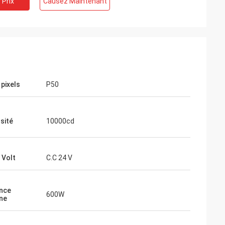
 Prix
Causez Maintenant
 pixels
P50
sité
10000cd
 Volt
C.C 24 V
nce
600W
ne