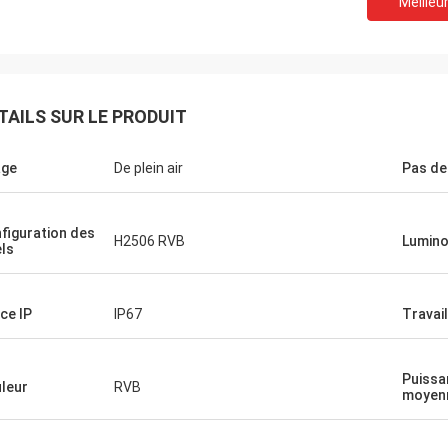
Meilleur
TAILS SUR LE PRODUIT
age
De plein air
Pas de
figuration des
H2506 RVB
Lumino
els
ice IP
IP67
Travail
Puissa
leur
RVB
moyen