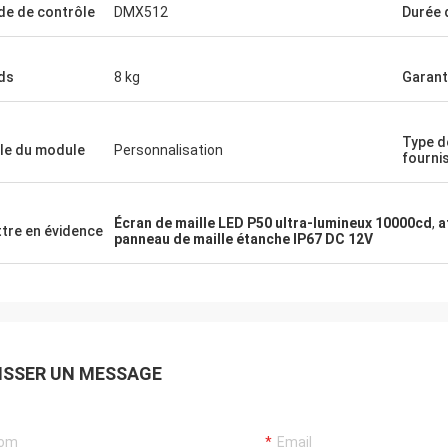
e de contrôle
DMX512
Durée 
ds
8 kg
Garant
Type d
lle du module
Personnalisation
fourni
Écran de maille LED P50 ultra-lumineux 10000cd
,
a
tre en évidence
panneau de maille étanche IP67 DC 12V
ISSER UN MESSAGE