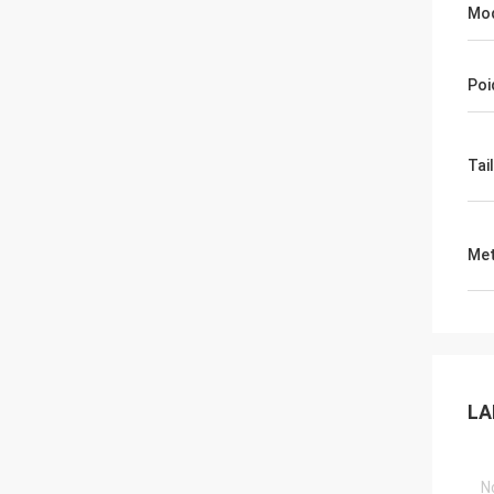
Mod
Poi
Tai
Met
LA