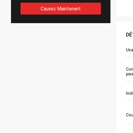
Causez Maintenant
DÉ
Us
Con
pix
Ind
Cou