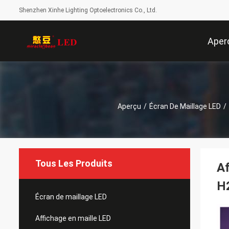
Shenzhen Xinhe Lighting Optoelectronics Co., Ltd.
Aper
Aperçu
/
Écran De Maillage LED
/
Tous Les Produits
Af
H
Écran de maillage LED
Affichage en maille LED