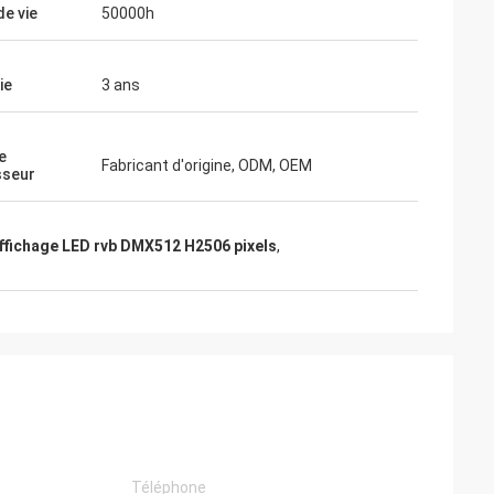
de vie
50000h
ie
3 ans
e
Fabricant d'origine, ODM, OEM
sseur
ffichage LED rvb DMX512 H2506 pixels
,