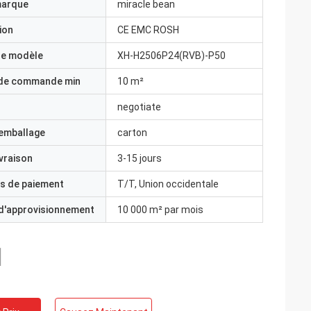
marque
miracle bean
ion
CE EMC ROSH
e modèle
XH-H2506P24(RVB)-P50
 de commande min
10 m²
negotiate
'emballage
carton
ivraison
3-15 jours
s de paiement
T/T, Union occidentale
 d'approvisionnement
10 000 m² par mois