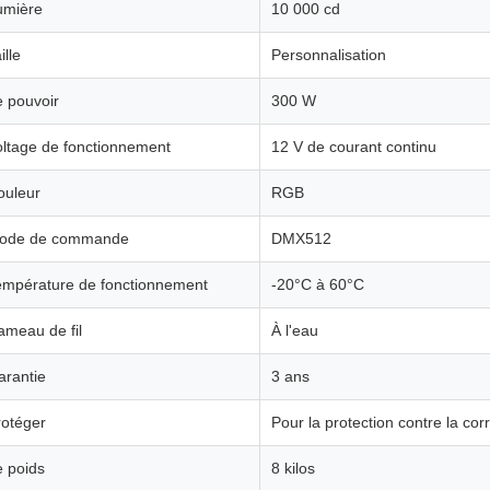
umière
10 000 cd
ille
Personnalisation
e pouvoir
300 W
oltage de fonctionnement
12 V de courant continu
ouleur
RGB
ode de commande
DMX512
empérature de fonctionnement
-20°C à 60°C
ameau de fil
À l'eau
arantie
3 ans
rotéger
Pour la protection contre la cor
e poids
8 kilos