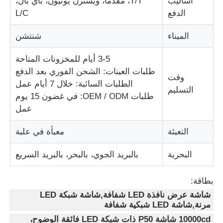
أساليب
T/T، مقدما، ويسترن يونيون، باي بال،
الدفع
L/C
الميناء
شنتشن
3-5 أيام للمخزونات المتاحة
طلبات العينات: الشحن الفوري بعد الدفع
وقت
الطلبات السائبة: خلال 7 أيام عمل
التسليم
طلبات OEM / ODM: في غضون 15 يوم
عمل
التعبئة
معبأة في علبة
البحرية
بالبريد الجوي، بالبحر، بالبريد السريع
بطاقة:
شاشة عرض نافذة LED شفافة,شاشة شبكة LED
مرنة,شاشة LED شبكية شفافة
10000cd شاشة P50 ذات شبكة LED فائقة الوضوح،