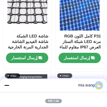
P31 كامل اللون RGB
شاشة LED الشبكة
مرنة LED شبكة الستار
شاشة الفيديو الشاشة
العرض IP67 مقاوم للماء
الجدارية المرنة الخارجية
DC12V للخارج بناء
الشفافة الستار لوحة
إرسال استفسار
إرسال استفسار
جدارة الديكور
إعلانية للمبنى
mia wang
7:46 PM