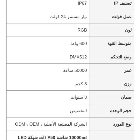
تصنيف IP
IP67
عمل فولت
تيار مستمر 24 فولت
لون
RGB
متوسط ​​القوة
600 واط
وضع التحكم
DMX512
عمر
50000 ساعة
وزن
8 كجم
ضمان
3 سنوات
حجم الوحدة
التخصيص
نوع المورد
الشركة المصنعة الأصلية ، ODM ، OEM
10000cd شاشة P50 ذات شبكة LED