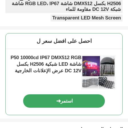
H2506 بكسل DMX512 شاشة RGB LED، IP67 شاشة
شبكة DC 12V مقاومة للماء
Transparent LED Mesh Screen
احصل على افضل سعر ل
P50 10000cd IP67 DMX512 RGB
شاشة LED شبكية H2506 بكسل
DC 12V عرض الإعلانات الخارجية
استمر