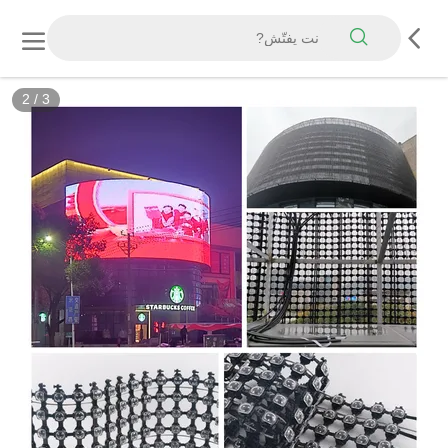
2
/
3