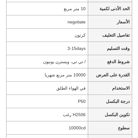
الحد الأدنى لكمية
10 متر مربع
الأسعار
negotiate
تفاصيل التغليف
كرتون
وقت التسليم
3-15days
شروط الدفع
/ تي تي، ويسترن يونيون
القدرة على العرض
10000 متر مربع شهريا
الاستخدام
في الهواء الطلق
درجة البكسل
P50
تكوين البكسل
H2506 رغب
سطوع
10000cd