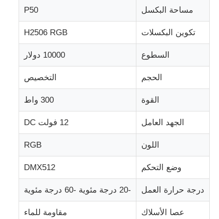
مساحة البكسل
P50
LED شبكة الشبكة
تكوين البكسلات
H2506 RGB
السطوع
10000 دولار
قاد شاشة فيلم شفاف
الحجم
التخصيص
شاشة LED شفافة
القوة
300 واط
شاشة LED طائرة بدون طيار
الجهد العامل
12 فولت DC
اللون
RGB
شاشة LED ثلاثية الأبعاد
وضع التحكم
DMX512
شاشة مصبغة LED
درجة حرارة العمل
-20 درجة مئوية -60 درجة مئوية
شاشة عرض شفافة
عصا الأسلاك
مقاومة للماء