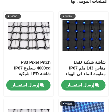
المنتجات الموصى بها
شاشة شبكية LED
P83 Pixel Pitch
مقاس 143 ملم IP67
4000cd سطوع IP67
مقاومة للماء في الهواء
شاشة LED شبكية
الطلق وشفافة لمشاريع
مقاومة للماء للإعلان
إرسال استفسار
إرسال استفسار
الرؤية الليلية للسياحة
الخارجي
الثقافية