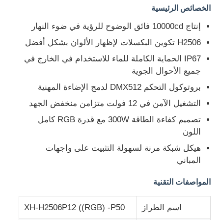
الخصائص الرئيسية
إنتاج 10000cd فائق الوضوح للرؤية في ضوء النهار
جولة في المعمل
H2506 تكوين البكسلات لإظهار الألوان بشكل أفضل
IP67 الحماية الكاملة للماء للاستخدام في الخارج في
ضبط الجودة
جميع الأحوال الجوية
بروتوكول التحكم DMX512 لدمج الإضاءة المهنية
اتصل بنا
التشغيل الآمن في 12 فولت متزامن منخفض الجهد
تصميم كفاءة الطاقة 300W مع قدرة RGB كامل
أخبار
اللون
هيكل شبكة مرنة لسهولة التثبيت على واجهات
جميع القضايا
المباني
المواصفات التقنية
اطلب عرض أسعار
اسم الطراز
XH-H2506P12 ((RGB) -P50
LED شبكة الشاشة