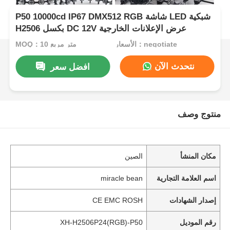
P50 10000cd IP67 DMX512 RGB شاشة LED شبكية
H2506 بكسل DC 12V عرض الإعلانات الخارجية
الأسعار：negotiate
MOQ：10 متر مربع
نتحدث الآن
افضل سعر
منتوج وصف
مكان المنشأ
الصين
اسم العلامة التجارية
miracle bean
إصدار الشهادات
CE EMC ROSH
رقم الموديل
XH-H2506P24(RGB)-P50