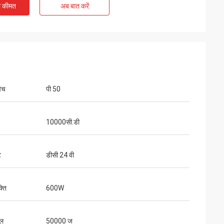
ी कीमत
अब बात करें
पिच
पी 50
10000सी.डी
ट
डीसी 24 वी
ति
600W
ाल
50000 ज