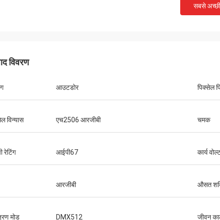
सबसे अच्छ
पाद विवरण
ोग
आउटडोर
पिक्सेल 
ेल विन्यास
एच2506 आरजीबी
चमक
​​रेटिंग
आईपी67
कार्य वोल्
आरजीबी
औसत शक्
त्रण मोड
DMX512
जीवन क