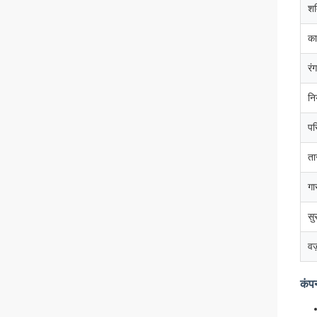
शक
का
रंग
नि
पर
ता
गा
सुर
वज
कंप