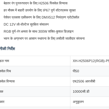
बेहतर रंग पुनरुत्पादन के लिए H2506 पिक्सेल विन्यास
हर मौसम में बाहरी उपयोग के लिए IP67 पूर्ण वॉटरप्रूफ सुरक्षा
पेशेवर प्रकाश एकीकरण के लिए DMX512 नियंत्रण प्रोटोकॉल
DC 12V लो-वोल्टेज सुरक्षित संचालन
RGB पूर्ण-रंग क्षमता के साथ 300W शक्ति-कुशल डिज़ाइन
भवन के अग्रभाग पर आसान स्थापना के लिए लचीली जालीदार संरचना
ीकी निर्देश
डल नाम
XH-H2506P12(RGB)-P
क्सेल पिच
पी50
क्सेल विन्यास
एच2506 आरजीबी
मक
10000सी.डी
कार
अनुकूलन