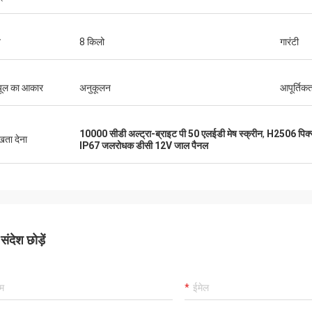
न
8 किलो
गारंटी
यूल का आकार
अनुकूलन
आपूर्तिकर्
10000 सीडी अल्ट्रा-ब्राइट पी 50 एलईडी मेष स्क्रीन
,
H2506 पिक्
ुखता देना
IP67 जलरोधक डीसी 12V जाल पैनल
ंदेश छोड़ें