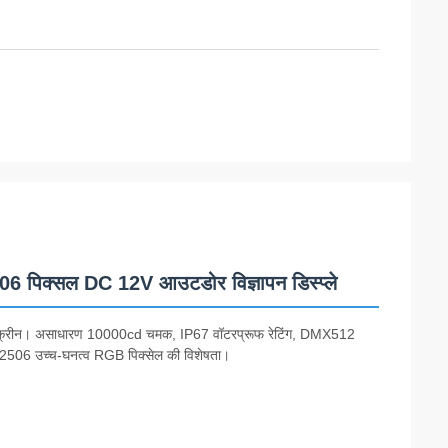
िक्सल DC 12V आउटडोर विज्ञापन डिस्प्ले
ेश स्क्रीन। असाधारण 10000cd चमक, IP67 वॉटरप्रूफ रेटिंग, DMX512
िए H2506 उच्च-घनत्व RGB पिक्सेल की विशेषता।