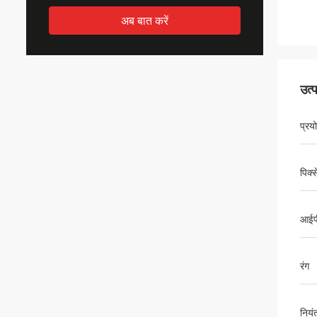
अब बात करें
उत्
प्रय
पिक्स
आईपी 
रंग
नियं