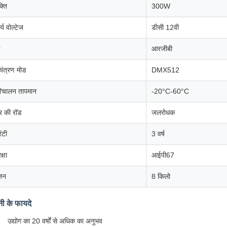
्ति
300W
र्य वोल्टेज
डीसी 12वी
आरजीबी
यंत्रण मोड
DMX512
िचालन तापमान
-20°C-60°C
र की रॉड
जलरोधक
रंटी
3 वर्ष
क्षा
आईपी67
़न
8 किलो
नी के फायदे
उद्योग का 20 वर्षों से अधिक का अनुभव