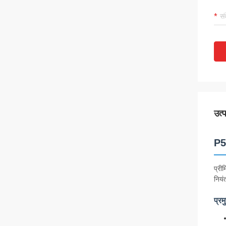
उत्
P5
प्री
नियं
प्रम