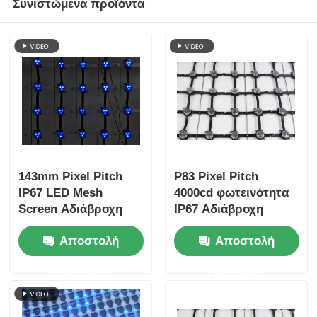
Συνιστώμενα προϊόντα
143mm Pixel Pitch
P83 Pixel Pitch
IP67 LED Mesh
4000cd φωτεινότητα
Screen Αδιάβροχη
IP67 Αδιάβροχη
εξωτερική διαφανής
οθόνη LED Mesh για
Αποστολή
Αποστολή
οθόνη για πολιτιστικά
εξωτερική διαφήμιση
τουριστικά έργα
ερώτησης
ερώτησης
νυχτερινής θέασης