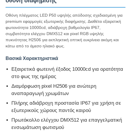
οθόνη διαφήμισης
Οθόνη πλέγματος LED P50 υψηλής απόδοσης σχεδιασμένη για
Γύρος εργοστασίων
premium εφαρμογές εξωτερικής διαφήμισης. Διαθέτει εξαιρετική
φωτεινότητα 10000cd, αδιάβροχη βαθμολογία IP67,
συμβατότητα ελέγχου DMX512 και pixel RGB υψηλής
Ποιοτικός έλεγχος
πυκνότητας H2506 για εκπληκτική οπτική ευκρίνεια ακόμη και
κάτω από το άμεσο ηλιακό φως.
Επικοινωνήστε μαζί μας
Βασικά Χαρακτηριστικά
Εξαιρετικά φωτεινή έξοδος 10000cd για ορατότητα
Ειδήσεις
στο φως της ημέρας
Διαμόρφωση pixel H2506 για ανώτερη
Όλες οι περιπτώσεις
αναπαραγωγή χρωμάτων
Πλήρης αδιάβροχη προστασία IP67 για χρήση σε
Ζητήστε μια προσφορά
εξωτερικούς χώρους παντός καιρού
Πρωτόκολλο ελέγχου DMX512 για επαγγελματική
ενσωμάτωση φωτισμού
Οθόνη LED Mesh