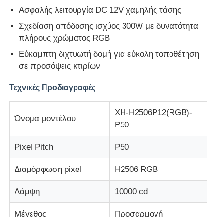
Ασφαλής λειτουργία DC 12V χαμηλής τάσης
Οθόνη LED Mesh
Σχεδίαση απόδοσης ισχύος 300W με δυνατότητα
πλήρους χρώματος RGB
Εύκαμπτη διχτυωτή δομή για εύκολη τοποθέτηση
LED διαφανής οθόνη φιλμ
σε προσόψεις κτιρίων
Διαφανής οθόνη LED
Τεχνικές Προδιαγραφές
XH-H2506P12(RGB)-
Οθόνη LED που πετάει με drone
Όνομα μοντέλου
P50
Pixel Pitch
P50
Ολογραφική οθόνη LED
Διαμόρφωση pixel
H2506 RGB
Οθόνη μάσκας LED
Λάμψη
10000 cd
Διαφανής οθόνη
Μέγεθος
Προσαρμογή