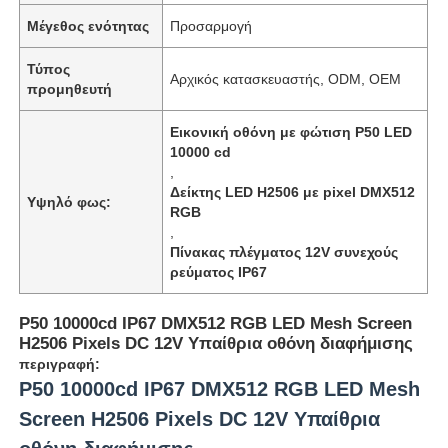
Μέγεθος ενότητας
Προσαρμογή
Τύπος
Αρχικός κατασκευαστής, ODM, OEM
προμηθευτή
Εικονική οθόνη με φώτιση P50 LED
10000 cd
,
Δείκτης LED H2506 με pixel DMX512
Υψηλό φως:
RGB
,
Πίνακας πλέγματος 12V συνεχούς
ρεύματος IP67
Αρχική
P50 10000cd IP67 DMX512 RGB LED Mesh Screen
H2506 Pixels DC 12V Υπαίθρια οθόνη διαφήμισης
περιγραφή:
Προϊόντα
P50 10000cd IP67 DMX512 RGB LED Mesh
Screen H2506 Pixels DC 12V Υπαίθρια
Σχετικά με εμάς