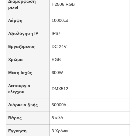
Διαμόρφωση
H2506 RGB
pixel
Λάμψη
10000cd
Αξιολόγηση IP
IP67
Εργαζόμενος
DC 24V
Χρώμα
RGB
Μέση Ισχύς
600W
Λειτουργία
DMX512
ελέγχου
Διάρκεια ζωής
50000h
Βάρος
8 κιλά
Εγγύηση
3 Χρόνια