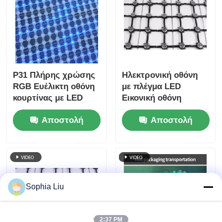
P31 Πλήρης χρώσης
Ηλεκτρονική οθόνη
RGB Ευέλικτη οθόνη
με πλέγμα LED
κουρτίνας με LED
Εικονική οθόνη
πλέγμα IP67
τοίχου βίντεο
Αποστολή
Αποστολή
Αδιάβροχη DC12V για
Ευέλικτη εξωτερική
εξωτερική
διαφανής κουρτίνα
ερώτησης
ερώτησης
διακόσμηση
Πίνακα διαφήμισης
προσόφων κτιρίων
για το κτίριο
Sophia Liu
2:37 PM