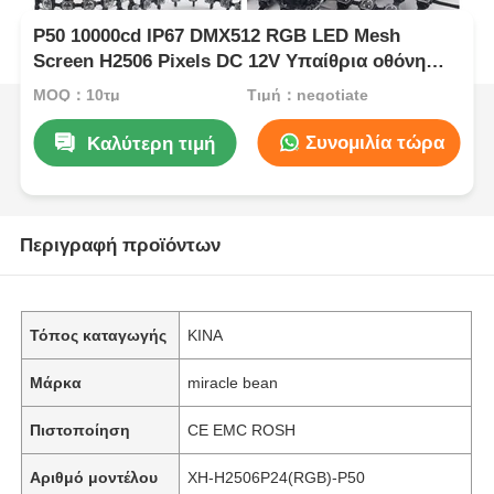
P50 10000cd IP67 DMX512 RGB LED Mesh
Screen H2506 Pixels DC 12V Υπαίθρια οθόνη
διαφήμισης
MOQ：10τμ
Τιμή：negotiate
Συνομιλία τώρα
Καλύτερη τιμή
Περιγραφή προϊόντων
Τόπος καταγωγής
ΚΙΝΑ
Μάρκα
miracle bean
Πιστοποίηση
CE EMC ROSH
Αριθμό μοντέλου
XH-H2506P24(RGB)-P50