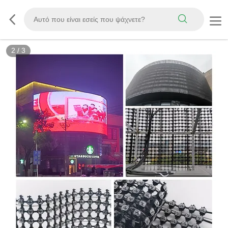
2
/
3