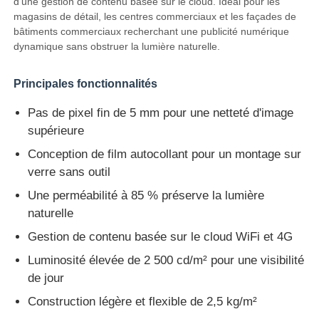
d'une gestion de contenu basée sur le cloud. Idéal pour les
magasins de détail, les centres commerciaux et les façades de
bâtiments commerciaux recherchant une publicité numérique
Visite d'usine
dynamique sans obstruer la lumière naturelle.
Principales fonctionnalités
Contrôle de qualité
Pas de pixel fin de 5 mm pour une netteté d'image
supérieure
Nous contacter
Conception de film autocollant pour un montage sur
verre sans outil
Nouvelles
Une perméabilité à 85 % préserve la lumière
naturelle
Tous les cas
Gestion de contenu basée sur le cloud WiFi et 4G
Luminosité élevée de 2 500 cd/m² pour une visibilité
Demander un devis
de jour
Construction légère et flexible de 2,5 kg/m²
Écran de maillage LED