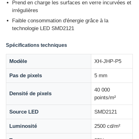
Prend en charge les surfaces en verre incurvées et
irrégulières
Affichage en maille LED
Faible consommation d'énergie grâce à la
technologie LED SMD2121
Écran de film transparent LED
Spécifications techniques
Affichage LED transparent
Modèle
XH-JHP-P5
Écran LED volant pour drone
Pas de pixels
5 mm
40 000
Densité de pixels
Écran à LED holographique
points/m²
Source LED
SMD2121
Écran de calandre LED
Luminosité
2500 cd/m²
Écran d'affichage transparent