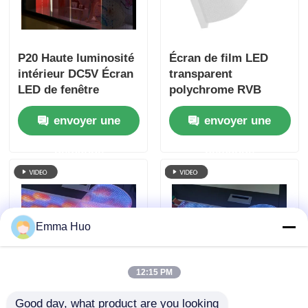
P20 Haute luminosité
Écran de film LED
intérieur DC5V Écran
transparent
LED de fenêtre
polychrome RVB
transparente de
ultra-mince de 10 mm
envoyer une
envoyer une
bonne qualité
avec taille d'armoire
Pantalla Écran LED
personnalisée pour la
demande
demande
transparent
publicité
commerciale
Emma Huo
12:15 PM
P6 240*960 Écran LED
Écran transparent
Good day, what product are you looking 