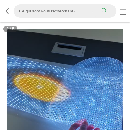
2
/
5