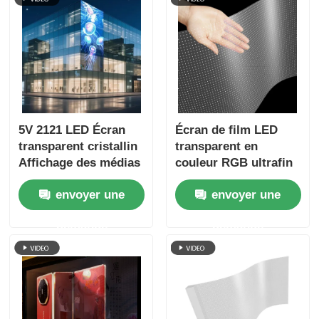
5V 2121 LED Écran
Écran de film LED
transparent cristallin
transparent en
Affichage des médias
couleur RGB ultrafin
numériques clairs
de 6 mm, dimension
envoyer une
envoyer une
pour le commerce de
de l'armoire
détail Centre
personnalisée, film
demande
demande
d'exposition en verre
LED flexible à haute
Terminal de l'aéroport
transparence pour la
et vitrine de marque
publicité
de luxe
commerciale des
vitrines des centres
commerciaux