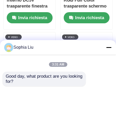
interno DC5V
RGB Full Color
trasparente finestra
trasparente schermo
LED Display di buona
a LED con dimensioni
Invia richiesta
Invia richiesta
qualità Pantalla LED
personalizzate per la
trasparente schermo
pubblicità
commerciale
Sophia Liu
3:31 AM
Good day, what product are you looking 
for?
P6 240*960 Alta
5V Smart Control
trasparenza
LED schermo
all'interno LED
trasparente alta
trasparente pellicola
trasparenza schermo
Invia richiesta
Invia richiesta
schermo vetro
di visualizzazione
high tech per centro