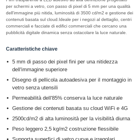
per schermi a vetro, con passo di pixel di 5 mm per una qualità
dell'immagine più nitida, luminosità di 3500 cd/m2 e gestione dei
Fatory Tour
contenuti basata sul cloud.Ideale per i negozi al dettaglio, centri
commerciali e facciate di edifici commerciali che cercano una
pubblicità digitale dinamica senza ostacolare la luce naturale.
Controllo di qualità
Caratteristiche chiave
Contattaci
5 mm di passo dei pixel fini per una nitidezza
dell'immagine superiore
Notizie
Disegno di pellicola autoadesiva per il montaggio in
vetro senza utensili
Tutti i casi
Permeabilità dell'85% conserva la luce naturale
Gestione dei contenuti basata su cloud WiFi e 4G
Chiedi un preventivo
2500cd/m2 di alta luminosità per la visibilità diurna
Peso leggero 2,5 kg/m2 costruzione flessibile
Schermata a mesh a LED
Supporta superfici di vetro curve e irregolari