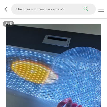
2
/
5