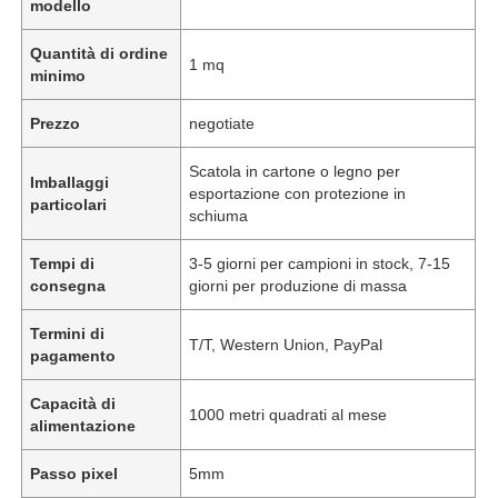
modello
Quantità di ordine
1 mq
minimo
Prezzo
negotiate
Scatola in cartone o legno per
Imballaggi
esportazione con protezione in
particolari
schiuma
Tempi di
3-5 giorni per campioni in stock, 7-15
consegna
giorni per produzione di massa
Termini di
T/T, Western Union, PayPal
pagamento
Capacità di
1000 metri quadrati al mese
alimentazione
Passo pixel
5mm