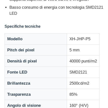
Basso consumo di energia con tecnologia SMD2121
Display a mesh a LED
LED
Specifiche tecniche
Schermo del film trasparente a LED
Modello
XH-JHP-P5
Display LED trasparente
Pitch dei pixel
5 mm
Schermo LED Volante per Droni
Densità di pixel
40000 punti/m2
Fonte LED
SMD2121
schermo a led olografico
Brillantezza
2500cd/m2
Schermo della griglia a LED
Trasparenza
85%
Schermo di visualizzazione trasparente
Angolo di visione
160° (H/V)