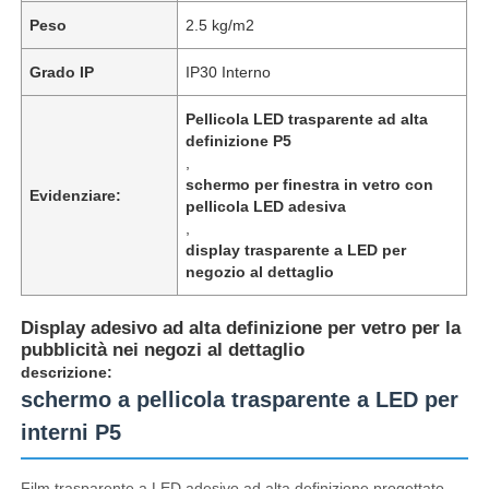
Peso
2.5 kg/m2
Grado IP
IP30 Interno
Pellicola LED trasparente ad alta
definizione P5
,
schermo per finestra in vetro con
Evidenziare:
pellicola LED adesiva
,
display trasparente a LED per
negozio al dettaglio
Display adesivo ad alta definizione per vetro per la
Casa.
pubblicità nei negozi al dettaglio
descrizione:
schermo a pellicola trasparente a LED per
Prodotti
interni P5
Chi Siamo
Film trasparente a LED adesivo ad alta definizione progettato