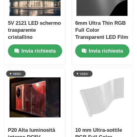
5V 2121 LED schermo
6mm Ultra Thin RGB
trasparente
Full Color
cristallino
Transparent LED Film
trasparente schermo
Screen, Dimensione
Invia richiesta
Invia richiesta
multimediale digitale
del gabinetto
per il commercio al
personalizzato, Film
dettaglio vetrina
LED flessibile ad alta
centro espositivo
trasparenza per la
aeroporto terminale e
pubblicità
vetrina di lusso
commerciale della
vetrina del centro
commerciale
P20 Alta luminosità
10 mm Ultra-sottile