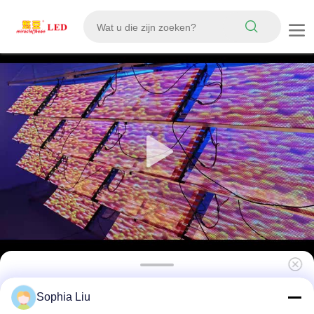
Indoor P5 LED transparant filmscherm High
Sophia Liu
Definition zelfklevende display voor reclame