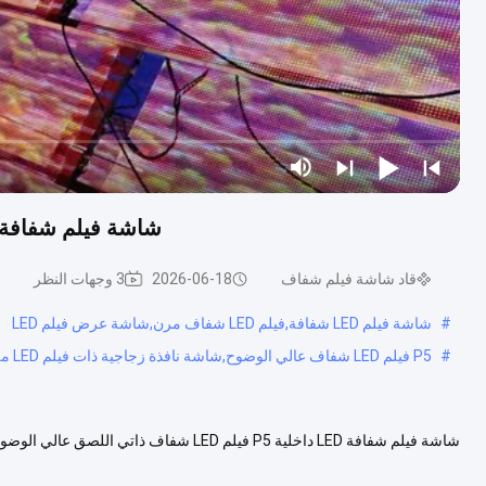
شاشة فيلم شفافة LED P5 داخلية شاشة عالية الوضوح للنوافذ الزجاج
قاد شاشة فيلم شفاف
2026-06-18
3 وجهات النظر
#
شاشة فيلم LED شفافة,فيلم LED شفاف مرن,شاشة عرض فيلم LED
#
P5 فيلم LED شفاف عالي الوضوح,شاشة نافذة زجاجية ذات فيلم LED ملصق,الشاشة الشفافة LED للمتاجر التجزئة
جودة صورة أكثر وضوحًا وسطوع 3500 شمعة/م2 وإدارة المحتوى السحابي. مثال...