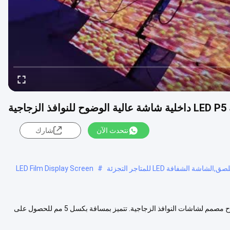
ية
نتحدث الآن
شارك
LED Film Display Screen
#
شاشة فيلم شفافة LED داخلية P5 فيلم LED شفاف ذاتي اللصق عالي الوضوح مصمم لشاشات النوافذ الزجاجية. تتميز بمسافة بكسل 5 مم للحصول على
عرض المزيد