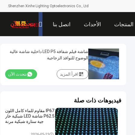
Shenzhen Xinhe Lighting Optoelectronics Co., Ltd.
نتحدث الآن
المنتجات
الأحداث
اتصل بنا
شاشة فيلم شفافة LED P5 داخلية شاشة عالية
الوضوح للنوافذ الزجاجية
اقرأ المزيد
نتحدث الآن
فيديوهات ذات صلة
IP67 مقاوم للماء كامل اللون
P62.5 شاشة LED شبكية خار
جية ستارة شبكية مرنة
LED شبكة الشاشة
2026-05-23