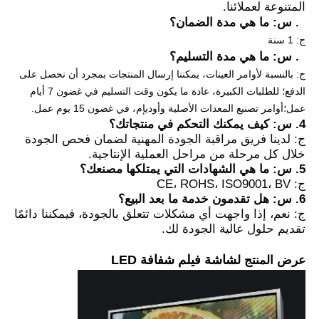
المتنوعة لعملائنا.
2. س: ما هي مدة الضمان؟
ج: 1 سنة
3. س: ما هي مدة التسليم؟
ج: بالنسبة لأوامر العينات، يمكننا إرسال المنتجات بمجرد أن نحصل على
الدفع؛ للطلبات الكبيرة، عادة ما يكون وقت التسليم في غضون 7 أيام
عمل؛
أوامر تصنيع المعدات الأصلية وأوديإم، في غضون 15 يوم عمل.
4. س: كيف يمكنك التحكم في منتجاتك؟
ج: لدينا فريق مراقبة الجودة المهنية لضمان فحص الجودة
خلال كل مرحلة من مراحل العملية الإنتاجية.
5. س: ما هي الشهادات التي يمتلكها مصنعك؟
ج: CE، ROHS، ISO9001، BV
6. س: هل تقدمون خدمة ما بعد البيع؟
ج: نعم، إذا واجهت أي مشكلات تتعلق بالجودة، فيمكننا دائمًا
تقديم حلول عالية الجودة لك.
شاشة فيلم شفافة LED
عرض المنتج
ل