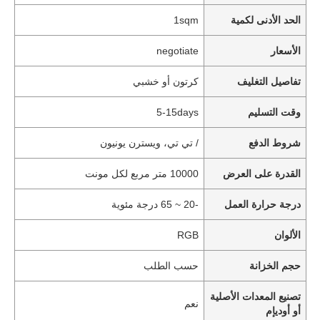
الحد الأدنى لكمية
1sqm
الأسعار
negotiate
تفاصيل التغليف
كرتون أو خشبي
وقت التسليم
5-15days
شروط الدفع
/ تي تي، ويسترن يونيون
القدرة على العرض
10000 متر مربع لكل مونت
درجة حرارة العمل
-20 ~ 65 درجة مئوية
الألوان
RGB
حجم الخزانة
حسب الطلب
تصنيع المعدات الأصلية
نعم
أو أوديإم