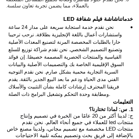
بالعملاء، مما يضمن تجربة تعاون سلسة.
شاشة فيلم شفافة LED
خدماتنا
نحن نقدم خدمة استجابة سريعة على مدار 24 ساعة
واستشارات أعمال باللغة الإنجليزية بطلاقة. نرحب ترحيبا
حارا بالطلبات المخصصة المرنة لتصنيع المعدات الأصلية
وتصنيع التصميم الشخصي. نحن نقدم شراكة توزيع للسلع
القياسية والمنتجات الحصرية المصممة خصيصًا. إن فوائد
السوق الإقليمية الخاصة بك والتصميمات الأصلية والبيانات
السرية التجارية محمية بشكل صارم. نحن نقدم التوجيه
الفني مدى الحياة ودعم ما بعد البيع الجدير بالثقة. يقدم
فريقنا المحترف إرشادات كاملة بشأن التثبيت والأسلاك
ومطابقة وحدة التحكم وتشغيل البرامج ذات الصلة.
التعليمات
1. س: لماذا تختارنا؟
ج: لدينا أكثر من 20 عامًا من الخبرة في تصميم وإنتاج
منتجات led للعملاء في جميع أنحاء العالم. نحن نقدم
منتجات LED مخصصة مع تصميم مجاني، ولدينا مصنع خاص
بالإضافة إلى فريق بحث وتصميم يمكنه تلبية الاحتياجات