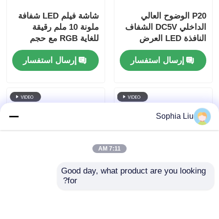
P20 الوضوح العالي
شاشة فيلم LED شفافة
الداخلي DC5V الشفاف
ملونة 10 ملم رقيقة
النافذة LED العرض
للغاية RGB مع حجم
جودة جيدة Pantalla
خزانة مخصصة للإعلانات
إرسال استفسار
إرسال استفسار
LED شاشة شفافة
التجارية
Sophia Liu
7:11 AM
Good day, what product are you looking 
for?
P6 240*960 الشفافية
5V التحكم الذكي LED
العالية في الداخل LED
شاشة شفافة شاشة
الشفافية للفيلم الشاشة
عرض عالية الشفافية