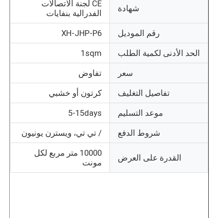
CE لجنة الاتصالات
شهادة
الفدرالية بنفايات
جولة في المعمل
رقم الموديل
XH-JHP-P6
الحد الأدنى لكمية الطلب
1sqm
ضبط الجودة
سعر
تفاوض
اتصل بنا
تفاصيل التغليف
كرتون أو خشبي
موعد التسليم
5-15days
أخبار
شروط الدفع
/ تي تي، ويسترن يونيون
جميع القضايا
10000 متر مربع لكل
القدرة على العرض
مونت
اطلب عرض أسعار
LED شبكة الشاشة