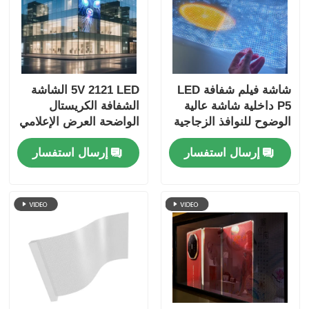
شاشة فيلم شفافة LED
5V 2121 LED الشاشة
P5 داخلية شاشة عالية
الشفافة الكريستال
الوضوح للنوافذ الزجاجية
الواضحة العرض الإعلامي
الرقمي للتجزئة واجهة
إرسال استفسار
إرسال استفسار
المتجر الزجاجي مركز
المعارض محطة المطار
وعرض العلامات التجارية
الفاخرة