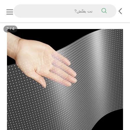
2
/
4