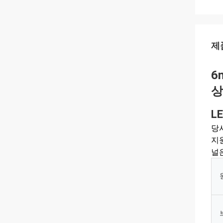
제
6
상
L
당
지원
널