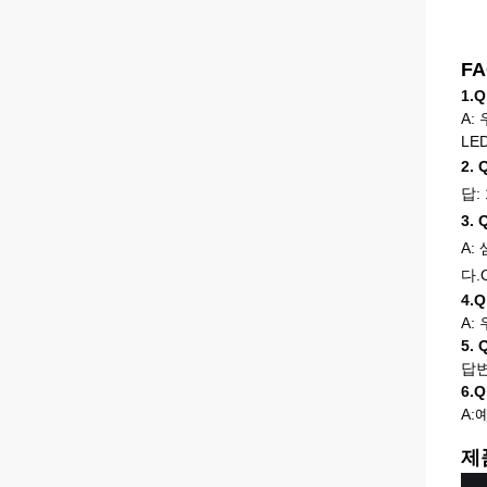
F
1.
A:
LE
2.
답:
3.
A:
다.
4.
A:
5.
답변:
6.
A:
제