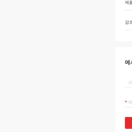
제
강
메