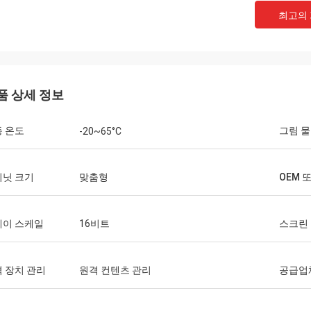
최고의
품 상세 정보
 온도
그림 
-20~65°C
비닛 크기
맞춤형
OEM 
레이 스케일
16비트
스크린
 장치 관리
원격 컨텐츠 관리
공급업