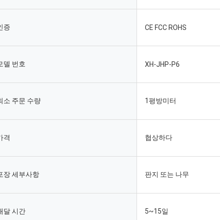
인증
CE FCC ROHS
모델 번호
XH-JHP-P6
최소 주문 수량
1평방미터
가격
협상하다
포장 세부사항
판지 또는 나무
배달 시간
5~15일