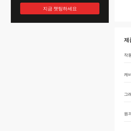
지금 챗팅하세요
제
작동
캐
그
원격