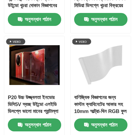
উইন্ডো খুচরা দোকান বিজ্ঞাপনের
মিডিয়া ডিসপ্লে খুচরা বিক্রয়ের
জন্য উচ্চ সংজ্ঞা আঠালো প্রদর্শন
জন্য স্টোরফ্রন্ট গ্লাস প্রদর্শনী
অনুসন্ধান পাঠান
অনুসন্ধান পাঠান
কেন্দ্র বিমানবন্দর টার্মিনাল এবং
বিলাসবহুল ব্র্যান্ড শোকেস
P20 উচ্চ উজ্জ্বলতা ইনডোর
বাণিজ্যিক বিজ্ঞাপনের জন্য
ডিসি5V স্বচ্ছ উইন্ডো এলইডি
কাস্টম ক্যাবিনেটের আকার সহ
ডিসপ্লে ভালো মানের প্যান্টাল্লা
10mm আল্ট্রা-থিন RGB ফুল
এলইডি স্বচ্ছ পর্দা
কালার ট্রান্সপারেন্ট LED ফিল্ম
অনুসন্ধান পাঠান
অনুসন্ধান পাঠান
স্ক্রীন