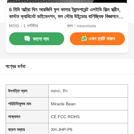
6 মিমি আল্ট্রা থিন আরজিবি ফুল কালার ট্রান্সপারেন্ট এলইডি ফিল্ম স্ক্রীন,
কাস্টম ক্যাবিনেট ডাইমেনশন, মল স্টোর উইন্ডোর বাণিজ্যিক বিজ্ঞাপনের
জন্য উচ্চ স্বচ্ছতা নমনীয় এলইডি ফিল্ম
MOQ：1 বর্গমিটার
মূল্য：negotiate
এখন চ্যাট করুন
ভালো দাম
পণ্যের বর্ণনা
উৎপত্তি স্থল
গুয়াংডং, চীন
পরিচিতিমুলক নাম
Miracle Bean
সাক্ষ্যদান
CE FCC ROHS
মডেল নম্বার
XH-JHP-P6