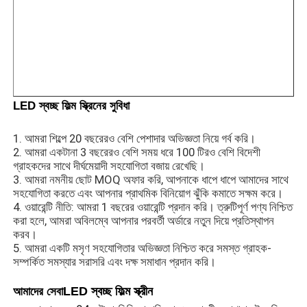
নেতৃত্বে জাল প্রদর্শন
এলইডি স্বচ্ছ ফিল্ম স্ক্রিন
LED স্বচ্ছ ফিল্ম স্ক্রিনের সুবিধা
স্বচ্ছ LED ডিসপ্লে
1. আমরা শিল্পে 20 বছরেরও বেশি পেশাদার অভিজ্ঞতা নিয়ে গর্ব করি।
2. আমরা একটানা 3 বছরেরও বেশি সময় ধরে 100 টিরও বেশি বিদেশী
গ্রাহকদের সাথে দীর্ঘমেয়াদী সহযোগিতা বজায় রেখেছি।
ড্রোন উড়ন্ত এলইডি স্ক্রিন
3. আমরা নমনীয় ছোট MOQ অফার করি, আপনাকে ধাপে ধাপে আমাদের সাথে
সহযোগিতা করতে এবং আপনার প্রাথমিক বিনিয়োগ ঝুঁকি কমাতে সক্ষম করে।
4. ওয়ারেন্টি নীতি: আমরা 1 বছরের ওয়ারেন্টি প্রদান করি। ত্রুটিপূর্ণ পণ্য নিশ্চিত
হলোগ্রাফিক এলইডি স্ক্রিন
করা হলে, আমরা অবিলম্বে আপনার পরবর্তী অর্ডারে নতুন দিয়ে প্রতিস্থাপন
করব।
5. আমরা একটি মসৃণ সহযোগিতার অভিজ্ঞতা নিশ্চিত করে সমস্ত গ্রাহক-
নেতৃত্বাধীন গ্রিল স্ক্রিন
সম্পর্কিত সমস্যার সরাসরি এবং দক্ষ সমাধান প্রদান করি।
LED স্বচ্ছ ফিল্ম স্ক্রীন
আমাদের সেবা
স্বচ্ছ ডিসপ্লে স্ক্রিন