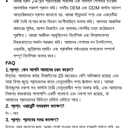
আমরা দ্রুত 24-ঘন্টা প্রতিক্রিয়া পরিষেবা এবং সাবলীল পেশাদার ইংরেজি
ব্যবসায়িক পরামর্শ প্রদান করি। নমনীয় OEM এবং ODM কাস্টম আদেশ
আন্তরিকভাবে স্বাগত জানানো হয়. আমরা স্ট্যান্ডার্ড পণ্য এবং একচেটিয়া
দর্জি তৈরি পণ্যের জন্য বিতরণ অংশীদারিত্ব অফার করি। আপনার আঞ্চলিক
বাজারের সুবিধা, আসল ডিজাইন এবং ব্যবসার গোপনীয় তথ্য কঠোরভাবে
সুরক্ষিত। আমরা আজীবন প্রযুক্তিগত নির্দেশিকা এবং বিশ্বাসযোগ্য
বিক্রয়োত্তর সমর্থন সরবরাহ করি। আমাদের পেশাদার দল ইনস্টলেশন,
ওয়্যারিং, কন্ট্রোলার ম্যাচিং এবং প্রাসঙ্গিক সফ্টওয়্যার অপারেশন সম্পর্কে
সম্পূর্ণ নির্দেশিকা অফার করে।
FAQ
1.প্রশ্ন: কেন আপনি আমাদের চয়ন করেন?
উত্তর: আমাদের কাছে ডিজাইনের 20 বছরেরও বেশি অভিজ্ঞতা রয়েছে এবং
সারা বিশ্ব জুড়ে গ্রাহকদের জন্য নেতৃত্বাধীন পণ্য উত্পাদন করে। আমরা
বিনামূল্যে নকশা সহ কাস্টম তৈরি নেতৃত্বাধীন পণ্য অফার করি, এবং আমাদের
নিজস্ব কারখানার পাশাপাশি একটি গবেষণা এবং নকশা দল রয়েছে, যা
আমাদের গ্রাহকদের বিভিন্ন চাহিদা মেটাতে পারে।
2. প্রশ্ন: ওয়ারেন্টি সময়কাল কতক্ষণ?
উঃ ১ বছর
3. প্রশ্ন: প্রসবের সময় কতক্ষণ?
উত্তর: নমুনা আদেশের জন্য, আমরা পেমেন্ট পাওয়ার সাথে সাথে পণ্যগুলি পাঠাতে পারি; বড়