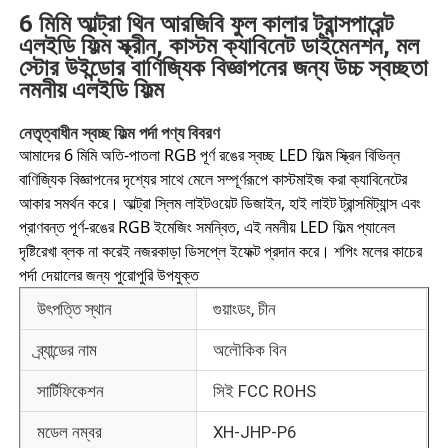
6 মিমি আল্ট্রা থিন আরজিবি ফুল কালার ট্রান্সপারেন্ট
এলইডি ফিল্ম স্ক্রীন, কাস্টম ক্যাবিনেট ডাইমেনশন, মল
স্টোর উইন্ডোর বাণিজ্যিক বিজ্ঞাপনের জন্য উচ্চ স্বচ্ছতা
নমনীয় এলইডি ফিল্ম
নেতৃত্বাধীন স্বচ্ছ ফিল্ম পর্দা পণ্য বিবরণ
আমাদের 6 মিমি অতি-পাতলা RGB পূর্ণ রঙের স্বচ্ছ LED ফিল্ম স্ক্রিন বিভিন্ন
বাণিজ্যিক বিজ্ঞাপনের দৃশ্যের সাথে মেলে সম্পূর্ণরূপে কাস্টমাইজ করা ক্যাবিনেটের
আকার সমর্থন করে। আল্ট্রা স্লিম লাইটওয়েট ডিজাইন, হাই লাইট ট্রান্সমিট্যান্স এবং
প্রাণবন্ত পূর্ণ-রঙের RGB ইমেজিং সমন্বিত, এই নমনীয় LED ফিল্ম প্যানেল
দৃষ্টিরেখা ব্লক না করেই নজরকাড়া ডিসপ্লে ইফেক্ট প্রদান করে। শপিং মলের কাচের
পর্দা দেয়ালের জন্য পুরোপুরি উপযুক্ত
উৎপত্তি স্থান
গুয়াংডং, চীন
বাড়ি
ব্র্যান্ডের নাম
অলৌকিক বিন
পণ্য
সার্টিফিকেশন
সিই FCC ROHS
মডেল নম্বর
XH-JHP-P6
আমাদের সম্পর্কে