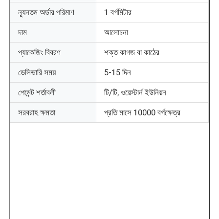
ন্যূনতম অর্ডার পরিমাণ
1 বর্গমিটার
কারখানা ভ্রমণ
দাম
আলোচনা
প্যাকেজিং বিবরণ
শক্ত কাগজ বা কাঠের
মান নিয়ন্ত্রণ
ডেলিভারি সময়
5-15 দিন
আমাদের সাথে যোগাযোগ করুন
পেমেন্ট শর্তাবলী
টি/টি, ওয়েস্টার্ন ইউনিয়ন
সরবরাহ ক্ষমতা
প্রতি মাসে 10000 বর্গক্ষেত্র
খবর
সব ক্ষেত্রেই
একটি উদ্ধৃতি অনুরোধ করুন
নেতৃত্বে জাল পর্দা