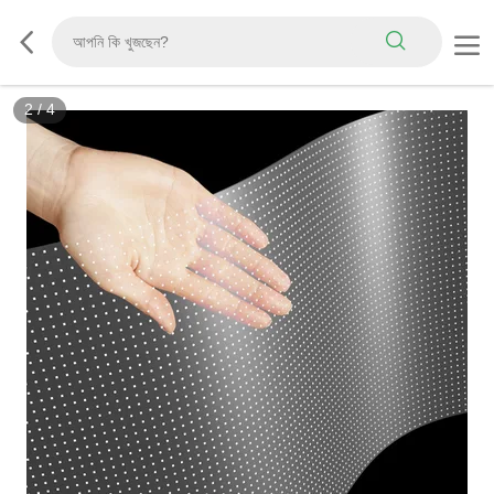
2
/
4