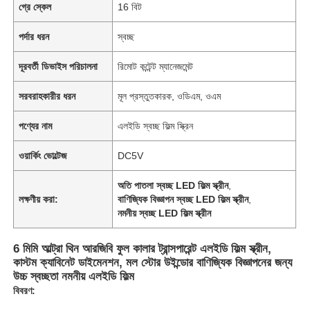
গ্রে স্কেল
16 বিট
পর্দার ধরন
স্বচ্ছ
দূরবর্তী ডিভাইস পরিচালনা
রিমোট কন্টেন্ট ম্যানেজমেন্ট
সরবরাহকারীর ধরন
মূল প্রস্তুতকারক, ওডিএম, ওএম
পণ্যের নাম
এলইডি স্বচ্ছ ফিল্ম স্ক্রিন
ওয়ার্কিং ভোল্টেজ
DC5V
অতি পাতলা স্বচ্ছ LED ফিল্ম স্ক্রীন
,
লক্ষণীয় করা:
বাণিজ্যিক বিজ্ঞাপন স্বচ্ছ LED ফিল্ম স্ক্রীন
,
নমনীয় স্বচ্ছ LED ফিল্ম স্ক্রীন
6 মিমি আল্ট্রা থিন আরজিবি ফুল কালার ট্রান্সপারেন্ট এলইডি ফিল্ম স্ক্রীন,
কাস্টম ক্যাবিনেট ডাইমেনশন, মল স্টোর উইন্ডোর বাণিজ্যিক বিজ্ঞাপনের জন্য
উচ্চ স্বচ্ছতা নমনীয় এলইডি ফিল্ম
বিবরণ: