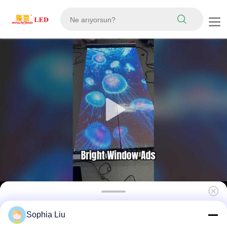
İç Mekan Reklamcılığı için 160° Görüş
Sophia Liu
Açısına ve Bulut Tabanlı CMS'ye Sahip