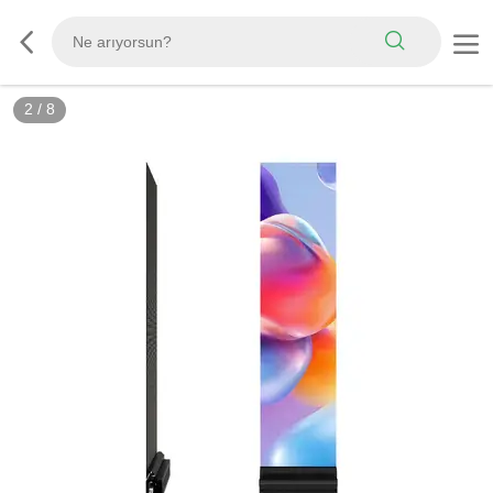
3
/
8