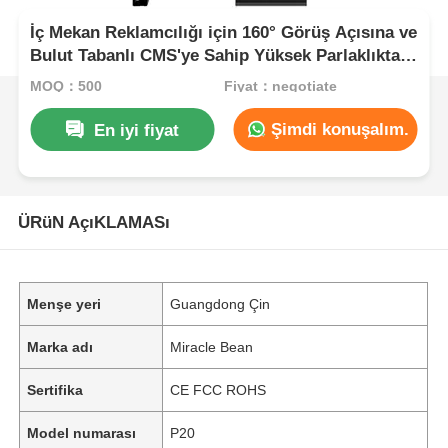
İç Mekan Reklamcılığı için 160° Görüş Açısına ve
Bulut Tabanlı CMS'ye Sahip Yüksek Parlaklıkta
3000cd P20 Şeffaf LED Ekran
MOQ：500
Fiyat：negotiate
Şimdi konuşalım.
En iyi fiyat
ÜRüN AçıKLAMASı
Menşe yeri
Guangdong Çin
Marka adı
Miracle Bean
Sertifika
CE FCC ROHS
Model numarası
P20