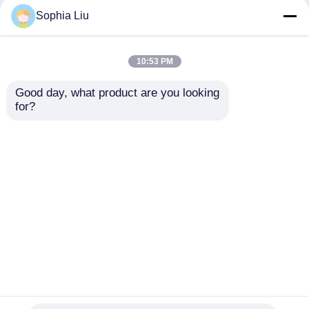
Sophia Liu
10:53 PM
Good day, what product are you looking 
for?
Ticari reklam için
P6 240*960 Yüksek
özel dolap boyutu ile
Şeffaflık İçeride LED
10mm Ultra-Hin RGB
Şeffaf Film Ekranı
Tam Renk Şeffaf LED
Perakende Pencere
Talep Gönder
Talep Gönder
Film Ekranı
Ekranı için Cam
Pencere
Ana sayfa
Hakkımızda
Bize ulaşın
Desktop Site
Site Haritası
Gizlilik Politikası
Kalite
LED örgü ekran
Çin fabrikası.Copyright ©