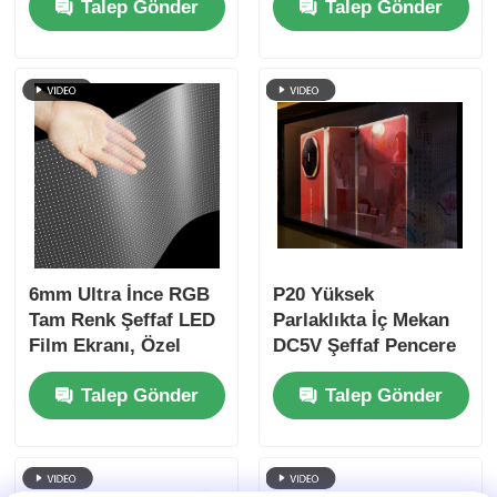
Talep Gönder
Talep Gönder
Reklamı için Yüksek
Önü Cam Sergi
Kararlılıklı Yapıştırıcı
Merkezi Havaalanı
Ekran
Terminalı ve Lüks
Marka Vitrin
6mm Ultra İnce RGB
P20 Yüksek
Tam Renk Şeffaf LED
Parlaklıkta İç Mekan
Film Ekranı, Özel
DC5V Şeffaf Pencere
Kabine Boyutu,
LED Ekran İyi Kalite
Talep Gönder
Talep Gönder
Yüksek Şeffaflık
Pantalla LED Şeffaf
Esnek LED Film
Ekran
Mağaza Pencere
Ticari Reklam