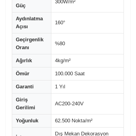
300W/m²
Güç
LED örgü ekranı
Aydınlatma
160°
Açısı
LED şeffaf film ekranı
Geçirgenlik
%80
Oranı
Şeffaf LED Ekran
Ağırlık
4kg/m²
Ömür
100.000 Saat
Drone Uçan LED Ekran
Garanti
1 Yıl
holografik LED ekran
Giriş
AC200-240V
Gerilimi
LED ızgara ekranı
Yoğunluk
62.500 Nokta/m²
şeffaf ekran
Dış Mekan Dekorasyon