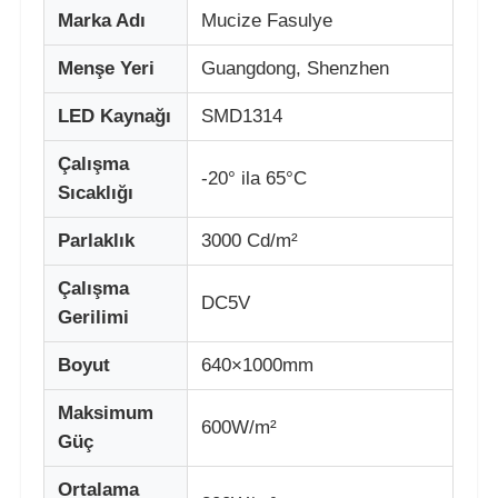
Marka Adı
Mucize Fasulye
Fabrika turu
Menşe Yeri
Guangdong, Shenzhen
LED Kaynağı
SMD1314
Kalite kontrolü
Çalışma
-20° ila 65°C
Sıcaklığı
Bize Ulaşın
Parlaklık
3000 Cd/m²
Haberler
Çalışma
DC5V
Gerilimi
Tüm servis talepleri
Boyut
640×1000mm
Maksimum
Bir İndirim İste
600W/m²
Güç
LED örgü ekran
Ortalama