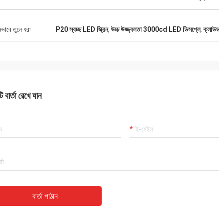
ষভাবে তুলে ধরা
P20 স্বচ্ছ LED স্ক্রিন
,
উচ্চ উজ্জ্বলতা 3000cd LED ডিসপ্লে
,
ক্লাউড
 বার্তা রেখে যান
বার্তা পাঠান