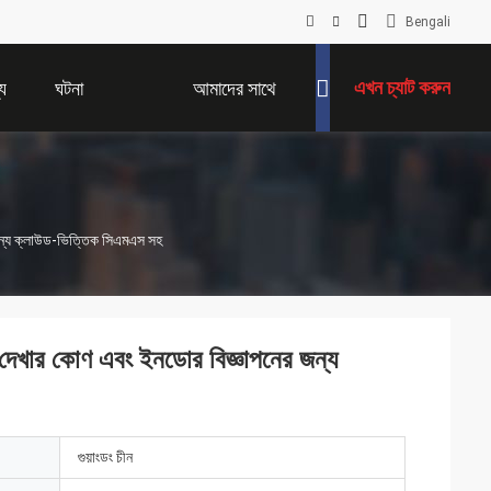
Bengali
এখন চ্যাট করুন
য
ঘটনা
আমাদের সাথে
যোগাযোগ করুন
জন্য ক্লাউড-ভিত্তিক সিএমএস সহ
দেখার কোণ এবং ইনডোর বিজ্ঞাপনের জন্য
গুয়াংডং চীন