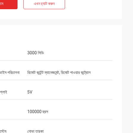
াম
এখন চ্যাট করুন
3000 সিডি
ডিভাইস পরিচালনা
রিমোট কন্টেন্ট ম্যানেজমেন্ট, রিমোট পাওয়ার কন্ট্রোল
াপ্লাই
5V
100000 হুরস
িস্টেম
নোভা তারকা