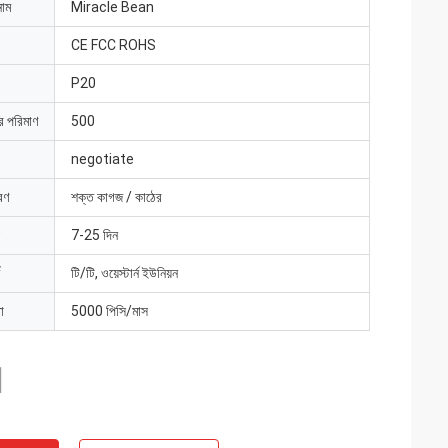
নাম
Miracle Bean
CE FCC ROHS
P20
ার পরিমাণ
500
negotiate
রণ
শক্ত কাগজ / কাঠের
7-25 দিন
টি/টি, ওয়েস্টার্ন ইউনিয়ন
া
5000 পিসি/মাস