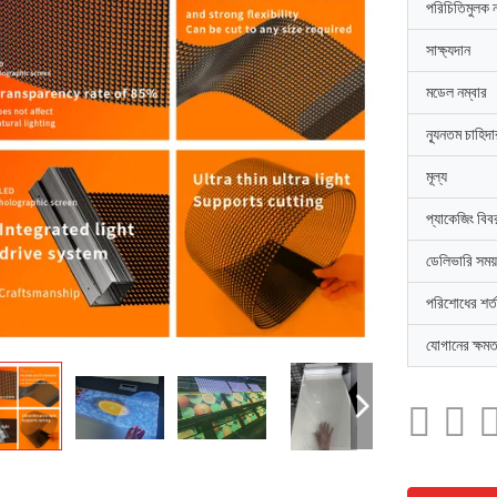
পরিচিতিমুলক 
সাক্ষ্যদান
মডেল নম্বার
ন্যূনতম চাহিদ
মূল্য
প্যাকেজিং বিব
ডেলিভারি সময়
পরিশোধের শর্ত
যোগানের ক্ষমত