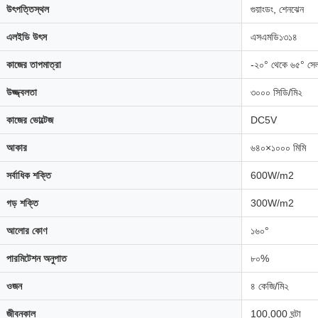
উৎপত্তিস্থল
গুয়াংডং, শেনঝেন
এলইডি উৎস
এসএমডি১৩১৪
কাজের তাপমাত্রা
-২০° থেকে ৬৫° সেল
উজ্জ্বলতা
৩০০০ সিডি/মি২
কাজের ভোল্টেজ
DC5V
আকার
৬৪০×১০০০ মিমি
সর্বাধিক শক্তি
600W/m2
গড় শক্তি
300W/m2
আলোর কোণ
১৬০°
পারমিটেশন অনুপাত
৮০%
ওজন
৪ কেজি/মি২
জীবনকাল
100,000 ঘন্টা