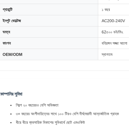
গ্যারান্টি
১ বছর
ইনপুট ভোল্টেজ
AC200-240V
ঘনত্ব
62৫০০ ডট/মি২
ফাংশন
বহিরঙ্গন সজ্জা আলো
OEM/ODM
স্বাগতম
কোম্পানির সুবিধা
শিল্পে ২০ বছরেরও বেশি অভিজ্ঞতা
৩+ বছরের অংশীদারিত্বের সাথে ১০০ টিরও বেশি দীর্ঘমেয়াদী আন্তর্জাতিক গ্রাহক
ধীরে ধীরে ব্যবসায়িক বিকাশের সুবিধার্থে ছোট এমওকিউ