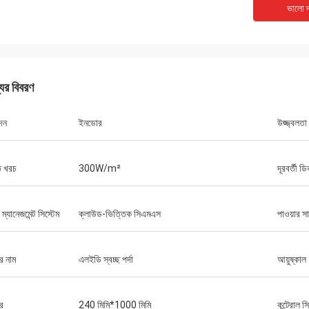
ভালো দ
যের বিবরণ
দন
ইনডোর
উজ্জ্বলতা
ি খরচ
300W/m²
দূরবর্তী 
্ট ম্যানেজমেন্ট সিস্টেম
ক্লাউড-ভিত্তিক সিএমএস
পাওয়ার স
র নাম
এলইডি স্বচ্ছ পর্দা
আয়ুষ্কাল
র
240 মিমি*1000 মিমি
কন্ট্রোল স