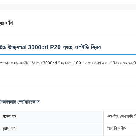
ের বর্ণনা
উচ্চ উজ্জ্বলতা 3000cd P20 স্বচ্ছ এলইডি স্ক্রিন
পেশাদার স্বচ্ছ এলইডি ডিসপ্লে 3000cd উজ্জ্বলতা, 160 ° দেখার কোণ এবং বাণিজ্যিক অভ্যন্তরী
টেকনিক্যাল স্পেসিফিকেশন
মডেল নাম
এক্সএইচ-জেএইচপি-
ব্র্যান্ড নাম
অলৌকিক বীজ