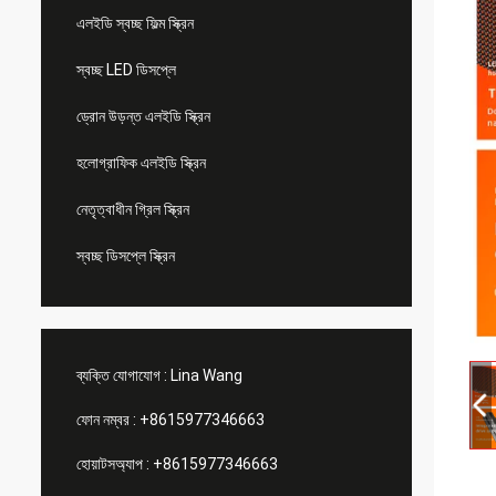
এলইডি স্বচ্ছ ফিল্ম স্ক্রিন
স্বচ্ছ LED ডিসপ্লে
ড্রোন উড়ন্ত এলইডি স্ক্রিন
হলোগ্রাফিক এলইডি স্ক্রিন
নেতৃত্বাধীন গ্রিল স্ক্রিন
স্বচ্ছ ডিসপ্লে স্ক্রিন
ব্যক্তি যোগাযোগ :
Lina Wang
ফোন নম্বর :
+8615977346663
হোয়াটসঅ্যাপ :
+8615977346663