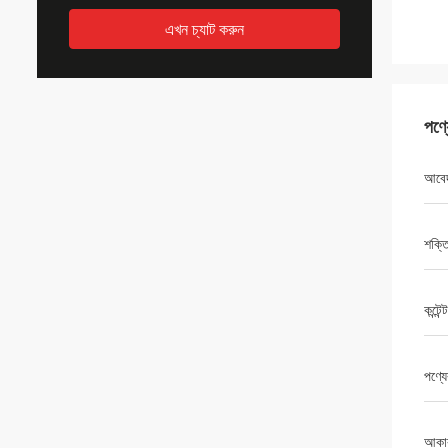
এখন চ্যাট করুন
পণ্
আবে
শক্ত
কন্টেন
পণ্যে
আকা