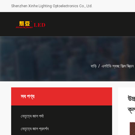
Shenzhen Xinhe Lighting Optoelectronics Co., Ltd.
বাড়ি
/
এলইডি স্বচ্ছ ফিল্ম স্ক্রিন
সব পণ্য
উচ
ক্
নেতৃত্বে জাল পর্দা
নেতৃত্বে জাল প্রদর্শন