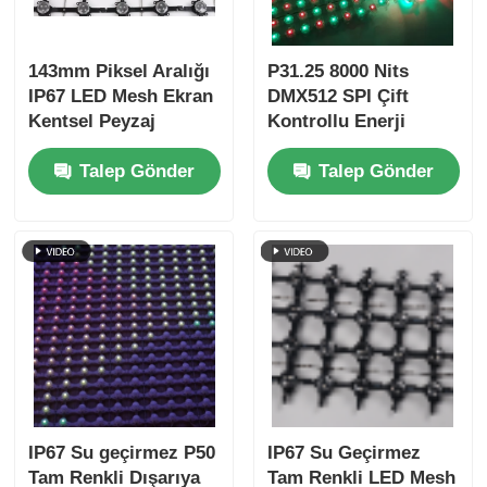
143mm Piksel Aralığı
P31.25 8000 Nits
IP67 LED Mesh Ekran
DMX512 SPI Çift
Kentsel Peyzaj
Kontrollu Enerji
Yaratıcı Projeler için
Tasarrufu Düşük
Talep Gönder
Talep Gönder
Ultra Hafif Dış Mekan
Güçlü Dış LED Mesh
Büyük Ekran
Ekranı
IP67 Su geçirmez P50
IP67 Su Geçirmez
Tam Renkli Dışarıya
Tam Renkli LED Mesh