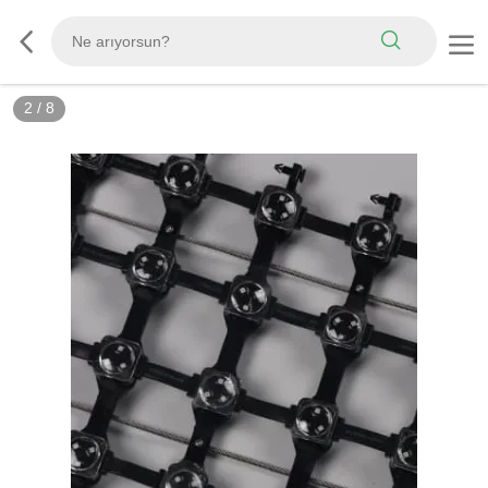
3
/
8