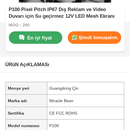
P100 Pixel Pitch IP67 Dış Reklam ve Video
Duvarı için Su geçirmez 12V LED Mesh Ekranı
MOQ：200
Şimdi konuşalım.
En iyi fiyat
ÜRüN AçıKLAMASı
Menşe yeri
Guangdong Çin
Marka adı
Miracle Bean
Sertifika
CE FCC ROHS
Model numarası
P100