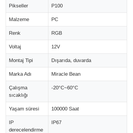
Pikseller
P100
Fabrika turu
Malzeme
PC
Renk
RGB
Kalite kontrolü
Voltaj
12V
Bize Ulaşın
Montaj Tipi
Dışarıda, duvarda
Haberler
Marka Adı
Miracle Bean
Çalışma
-20°C~60°C
Tüm servis talepleri
sıcaklığı
Yaşam süresi
100000 Saat
Bir İndirim İste
IP
IP67
derecelendirme
LED örgü ekran