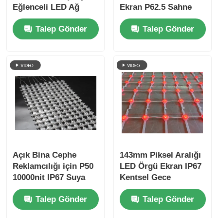
Eğlenceli LED Ağ
Ekran P62.5 Sahne
Perde Ekranı Bina
Tasarımı ve Bina
Talep Gönder
Talep Gönder
Cephesi
Dekorasyonu için Dış
Mekan Esnek Örgü
Perde
Açık Bina Cephe
143mm Piksel Aralığı
Reklamcılığı için P50
LED Örgü Ekran IP67
10000nit IP67 Suya
Kentsel Gece
Dayanıklı RGB LED
Görünümü Kültürel
Talep Gönder
Talep Gönder
Mesh Ekran
Turizm Projeleri için
Su Geçirmez Büyük