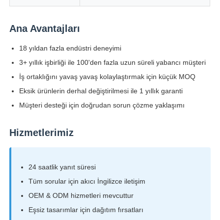
LED örgü ekranı
Ana Avantajları
18 yıldan fazla endüstri deneyimi
LED şeffaf film ekranı
3+ yıllık işbirliği ile 100'den fazla uzun süreli yabancı müşteri
İş ortaklığını yavaş yavaş kolaylaştırmak için küçük MOQ
Şeffaf LED Ekran
Eksik ürünlerin derhal değiştirilmesi ile 1 yıllık garanti
Müşteri desteği için doğrudan sorun çözme yaklaşımı
Drone Uçan LED Ekran
Hizmetlerimiz
holografik LED ekran
24 saatlik yanıt süresi
LED ızgara ekranı
Tüm sorular için akıcı İngilizce iletişim
OEM & ODM hizmetleri mevcuttur
Eşsiz tasarımlar için dağıtım fırsatları
şeffaf ekran