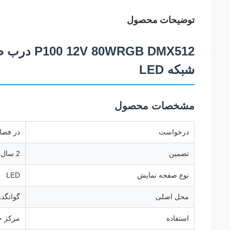
توضیحات محصول
GB DMX512
شبکه LED
مشخصات محصول
درخواست
در فضای
تضمین
2 سال
نوع صفحه نمایش
LED
محل اصلی
گوانگد
استفاده
مرکز خر