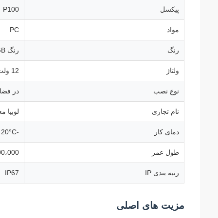
پیکسل
P100
مواد
PC
رنگ
رنگ RGB
ولتاژ
12 ولت
نوع نصب
در فضای
نام تجاری
لوبیا م
دمای کار
-20°C تا 60°C
طول عمر
100،000 س
رتبه بندی IP
IP67
مزیت های اصلی