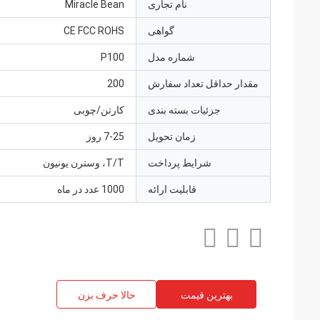
نام تجاری
Miracle Bean
گواهی
CE FCC ROHS
شماره مدل
P100
مقدار حداقل تعداد سفارش
200
جزئیات بسته بندی
کارتن/چوبی
زمان تحویل
7-25 روز
شرایط پرداخت
T/T، وسترن یونیون
قابلیت ارائه
1000 عدد در ماه
بهترین قیمت
حالا حرف بزن