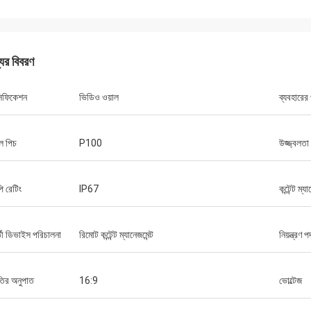
যের বিবরণ
সিফিকেশন
ভিডিও ওয়াল
ব্যবহারের
েল পিচ
P100
উজ্জ্বলতা
 রেটিং
IP67
কন্টেন্ট ম্য
্তী ডিভাইস পরিচালনা
রিমোট কন্টেন্ট ম্যানেজমেন্ট
নিয়ন্ত্রণ 
ির অনুপাত
16:9
ভোল্টেজ