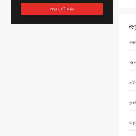
এখন চ্যাট করুন
পণ্
স্পে
পিক্স
আইপি
দূরবর
আকৃত