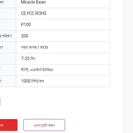
নাম
Miracle Bean
CE FCC ROHS
P100
ার পরিমাণ
200
রণ
শক্ত কাগজ / কাঠের
7-25 দিন
টি/টি, ওয়েস্টার্ন ইউনিয়ন
া
1000 পিসি/মাস
াম
এখন চ্যাট করুন