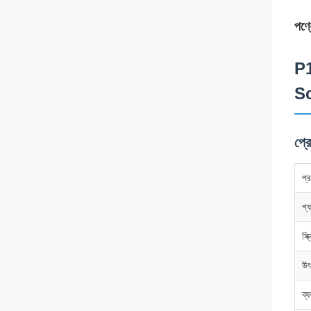
পণ্য
P1
S
প্র
প্
গ্য
স্ক
উৎ
ব্