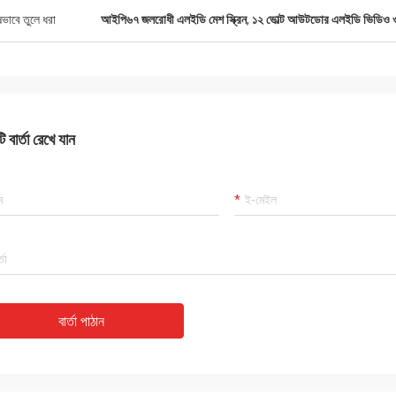
ষভাবে তুলে ধরা
আইপি৬৭ জলরোধী এলইডি মেশ স্ক্রিন
,
১২ ভোল্ট আউটডোর এলইডি ভিডিও ও
 বার্তা রেখে যান
বার্তা পাঠান