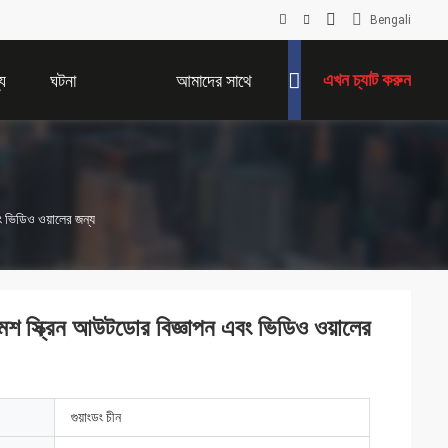
Bengali
এখন চ্যাট করুন
য
ঘটনা
আমাদের সাথে
যোগাযোগ করুন
 ভিডিও ওয়ালের জন্য
 স্ক্রিন আউটডোর বিজ্ঞাপন এবং ভিডিও ওয়ালের
গুয়াংডং চীন