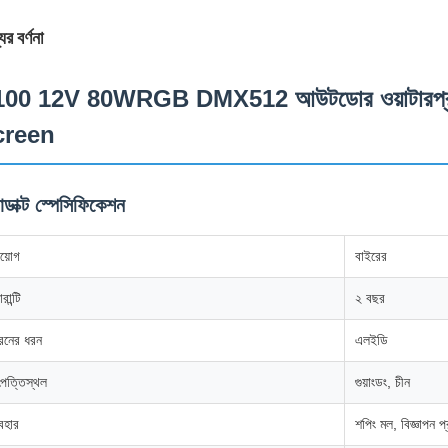
ের বর্ণনা
00 12V 80WRGB DMX512 আউটডোর ওয়াটারপ্রুফ ফু
creen
োডাক্ট স্পেসিফিকেশন
রয়োগ
বাইরের
ারান্টি
২ বছর
্রিনের ধরন
এলইডি
পত্তিস্থল
গুয়াংডং, চীন
যবহার
শপিং মল, বিজ্ঞাপন প