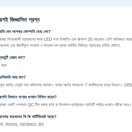
ায়শই জিজ্ঞাসিত প্রশ্ন
মি কেন আপনার কোম্পানি বেছে নেব?
মরা বিশ্বব্যাপী গ্রাহকদের জন্য LED পণ্য ডিজাইন এবং উত্পাদন 20 বছরেরও বেশি অভিজ্ঞতা আছ
ারখানা এবং উত্সর্গীকৃত গবেষণা ও উন্নয়ন দল দ্বারা সমর্থিত বিভিন্ন গ্রাহকের চাহিদা মেটাতে.
্যারান্টি মেয়াদ কত?
 বছর
েলিভারি সময় কত?
মুনা অর্ডার পেমেন্ট পরে অবিলম্বে জাহাজ। বাল্ক অর্ডার সাধারণত 7 কার্যদিবসের মধ্যে বিতরণ
পনি কিভাবে পণ্যের গুণমান নিশ্চিত করেন?
মরা একটি পেশাদার QC টিম বজায় রাখি যা উৎপাদন প্রক্রিয়ার প্রতিটি পর্যায়ে গুণমান পরীক্ষা করে।
পনার কারখানার কি কি সার্টিফিকেট আছে?
সিই, ROHS, ISO9001, BV