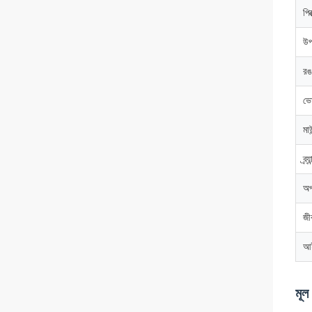
পিক
উপ
রঙ
ভো
মা
ব্র্
অপ
জী
আই
মূল 