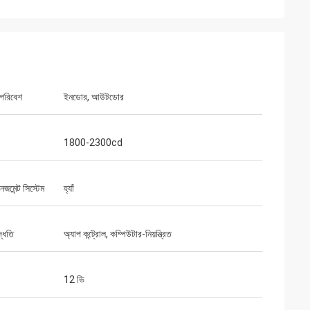
 পরিবেশ
ইনডোর, আউটডোর
1800-2300cd
ানেজমেন্ট সিস্টেম
হ্যাঁ
পদ্ধতি
অ্যাপ কন্ট্রোল, কম্পিউটার-নিয়ন্ত্রিত
12 ভি