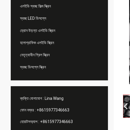
এলইডি স্বচ্ছ ফিল্ম স্ক্রিন
স্বচ্ছ LED ডিসপ্লে
ড্রোন উড়ন্ত এলইডি স্ক্রিন
হলোগ্রাফিক এলইডি স্ক্রিন
নেতৃত্বাধীন গ্রিল স্ক্রিন
স্বচ্ছ ডিসপ্লে স্ক্রিন
ব্যক্তি যোগাযোগ :
Lina Wang
ফোন নম্বর :
+8615977346663
হোয়াটসঅ্যাপ :
+8615977346663