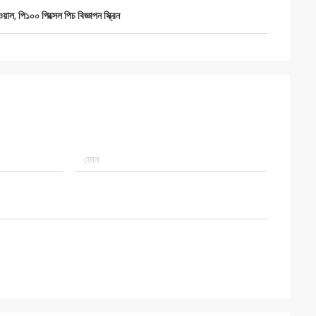
য়াল
,
পি১০০ পিক্সেল পিচ বিজ্ঞাপন স্ক্রিন