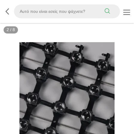
3
/
8