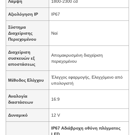
Λάμψη
1800-2300 cd
Αξιολόγηση IP
IP67
Σύστημα
Διαχείρισης
Ναί
Περιεχομένου
Διαχείριση
Απομακρυσμένη διαχείριση
συσκευών εξ
περιεχομένου
αποστάσεως
Έλεγχος εφαρμογής, Ελεγχόμενο από
Μέθοδος Ελέγχου
υπολογιστή
Αναλογία
16:9
διαστάσεων
Δυναμικό
12 V
IP67 Αδιάβροχη οθόνη πλέγματος
LED