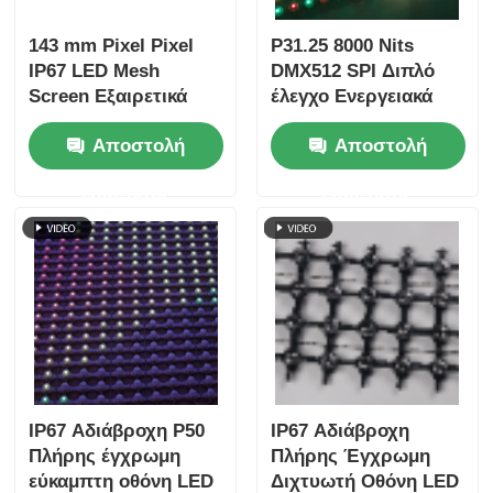
143 mm Pixel Pixel
P31.25 8000 Nits
IP67 LED Mesh
DMX512 SPI Διπλό
Screen Εξαιρετικά
έλεγχο Ενεργειακά
ελαφριά εξωτερική
αποδοτική χαμηλής
Αποστολή
Αποστολή
μεγάλη οθόνη για
ισχύος εξωτερική
δημιουργικά έργα
οθόνη οθόνης με LED
ερώτησης
ερώτησης
αστικού τοπίου
mesh
IP67 Αδιάβροχη P50
IP67 Αδιάβροχη
Πλήρης έγχρωμη
Πλήρης Έγχρωμη
εύκαμπτη οθόνη LED
Διχτυωτή Οθόνη LED