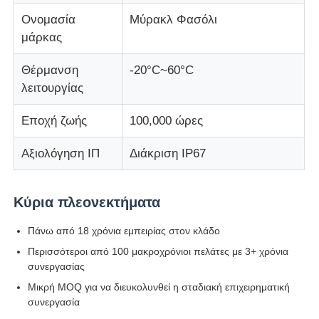
Ονομασία
Μύρακλ Φασόλι
μάρκας
Οθόνη LED Mesh
Θέρμανση
-20°C~60°C
LED διαφανής οθόνη φιλμ
λειτουργίας
Εποχή ζωής
100,000 ώρες
Διαφανής οθόνη LED
Αξιολόγηση ΙΠ
Διάκριση IP67
Οθόνη LED που πετάει με drone
Κύρια πλεονεκτήματα
Ολογραφική οθόνη LED
Πάνω από 18 χρόνια εμπειρίας στον κλάδο
Περισσότεροι από 100 μακροχρόνιοι πελάτες με 3+ χρόνια
Οθόνη μάσκας LED
συνεργασίας
Μικρή MOQ για να διευκολυνθεί η σταδιακή επιχειρηματική
συνεργασία
Διαφανής οθόνη