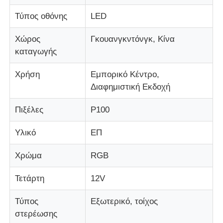
Τύπος οθόνης
LED
Γύρος εργοστασίων
Χώρος
Γκουανγκντόνγκ, Κίνα
καταγωγής
Ποιοτικός έλεγχος
Χρήση
Εμπορικό Κέντρο,
Διαφημιστική Εκδοχή
Επικοινωνήστε μαζί μας
Πιξέλες
P100
Ειδήσεις
Υλικό
ΕΠ
Όλες οι περιπτώσεις
Χρώμα
RGB
Τετάρτη
12V
Ζητήστε μια προσφορά
Τύπος
Εξωτερικό, τοίχος
στερέωσης
Οθόνη LED Mesh