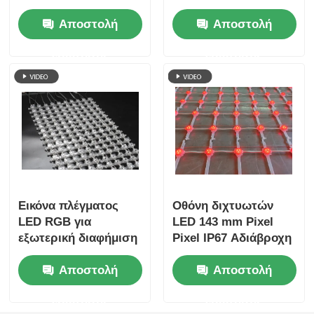
κουρτίνας εξωτερικού
P62.5 Εύκαμπτη
Αποστολή
Αποστολή
χώρου για πρόσοψη
Διχτυωτή Κουρτίνα
κτιρίου
εξωτερικού χώρου
ερώτησης
ερώτησης
για σκηνογραφία και
διακόσμηση κτιρίου
Εικόνα πλέγματος
Οθόνη διχτυωτών
LED RGB για
LED 143 mm Pixel
εξωτερική διαφήμιση
Pixel IP67 Αδιάβροχη
προσόφων κτιρίων
μεγάλη εξωτερική
Αποστολή
Αποστολή
οθόνη για έργα
πολιτιστικού
ερώτησης
ερώτησης
τουρισμού Urban