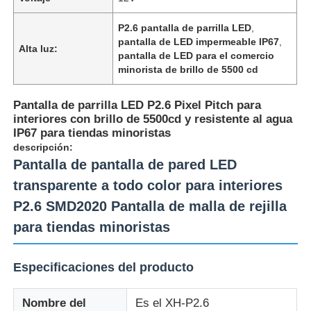
P2.6 pantalla de parrilla LED
,
pantalla de LED impermeable IP67
,
Alta luz:
pantalla de LED para el comercio
minorista de brillo de 5500 cd
Pantalla de parrilla LED P2.6 Pixel Pitch para
interiores con brillo de 5500cd y resistente al agua
IP67 para tiendas minoristas
descripción:
Pantalla de pantalla de pared LED
transparente a todo color para interiores
P2.6 SMD2020 Pantalla de malla de rejilla
En casa.
para tiendas minoristas
Productos
Especificaciones del producto
Nombre del
Es el XH-P2.6
Sobre nosotros