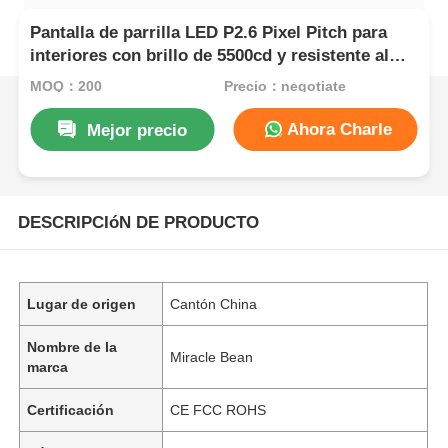
Pantalla de parrilla LED P2.6 Pixel Pitch para
interiores con brillo de 5500cd y resistente al
agua IP67 para tiendas minoristas
MOQ：200
Precio：negotiate
Ahora Charle
Mejor precio
DESCRIPCIóN DE PRODUCTO
Lugar de origen
Cantón China
Nombre de la
Miracle Bean
marca
Certificación
CE FCC ROHS