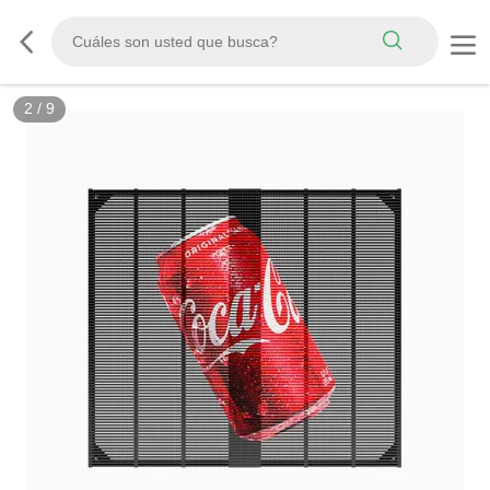
3
/
9