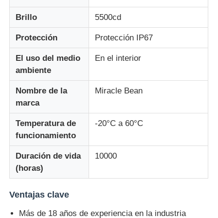
Brillo
5500cd
Visualización de malla LED
Protección
Protección IP67
Pantalla de película transparente LED
El uso del medio
En el interior
ambiente
Display LED transparente
Nombre de la
Miracle Bean
marca
Pantalla LED voladora para drones
Temperatura de
-20°C a 60°C
funcionamiento
Pantalla de LED holográfica
Duración de vida
10000
(horas)
Pantalla de rejilla LED
Ventajas clave
pantalla de visualización transparente
Más de 18 años de experiencia en la industria