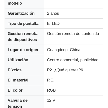
modelo
Garantización
2 años
Visita a la fábrica
Tipo de pantalla
El LED
Control de calidad
Gestión remota
Gestión remota de contenido
de dispositivos
Contacta con nosotros
Lugar de origen
Guangdong, China
Noticias
Utilización
Centro comercial, publicidad
Píxeles
P2. ¿Qué quieres?6
Todos los casos
El material
P.C.
El color
RGB
Solicitar una cita
Válvula de
12 V
Pantalla de malla LED
tensión