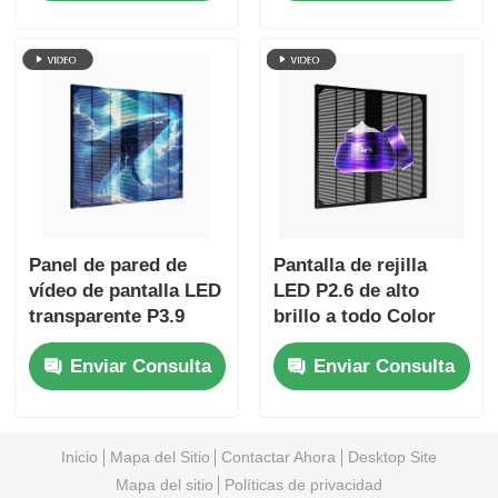
Panel de pared de
exteriores
video señalización
digital
Panel de pared de
Pantalla de rejilla
vídeo de pantalla LED
LED P2.6 de alto
transparente P3.9
brillo a todo Color
exterior para
RGB, pantalla de
Enviar Consulta
Enviar Consulta
señalización digital
publicidad de ventana
de alta definición
comercial para venta
minorista y joyería
Inicio
Mapa del Sitio
Contactar Ahora
Desktop Site
Mapa del sitio
Políticas de privacidad