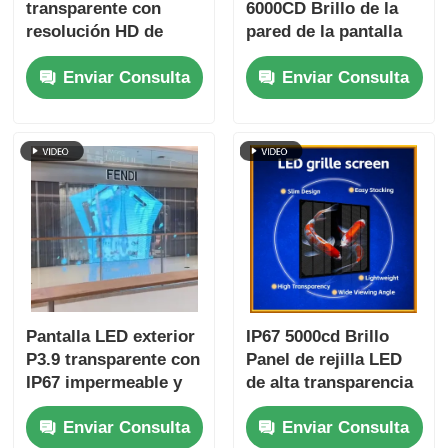
transparente con
6000CD Brillo de la
resolución HD de
pared de la pantalla
1920x1080 y brillo de
de la pared de la LED
Enviar Consulta
Enviar Consulta
1500cd pantalla táctil
personalizable de
LED pantalla de
vídeo para la
parrilla para compras
publicidad
Pantalla LED exterior
IP67 5000cd Brillo
P3.9 transparente con
Panel de rejilla LED
IP67 impermeable y
de alta transparencia
4000-4500cd Brillo
para pantallas
Enviar Consulta
Enviar Consulta
para alta claridad
publicitarias