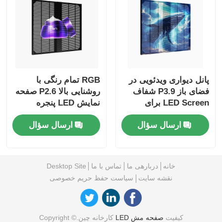
پانل دیواری ویدئویی در
RGB تمام رنگی با
فضای باز P3.9 شفاف
روشنایی بالا P2.6 صفحه
LED Screen برای
نمایش LED پنجره
علامت گذاری دیجیتال با
تجاری نمایش تبلیغاتی
ارسال سؤال
ارسال سؤال
وضوح بالا
برای خرده فروشی و
جواهر فروشی
خانه
دربارهی ما
تماس با ما
Desktop Site
نقشه سایت
سیاست حفظ حریم خصوصی
کیفیت
صفحه مش LED
کارخانه چین.Copyright ©