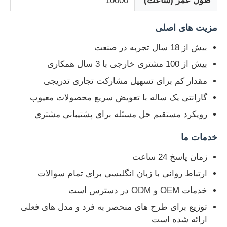
طول عمر (ساعت)
10000
صفحه نمایش مش LED
مزیت های اصلی
بیش از 18 سال تجربه در صنعت
صفحه نمایش فیلم شفاف
بیش از 100 مشتری خارجی با 3 سال همکاری
مقدار کم برای تسهیل مشارکت تجاری تدریجی
صفحه نمایش LED شفاف
گارانتی یک ساله با تعویض سریع محصولات معیوب
رویکرد مستقیم حل مسئله برای پشتیبانی مشتری
صفحه نمایش LED پرنده پهپادی
خدمات ما
صفحه نمایش LED هولوگرافی
زمان پاسخ 24 ساعت
ارتباط روانی با زبان انگلیسی برای تمام سوالات
صفحه مشبک LED
خدمات OEM و ODM در دسترس است
توزیع برای طرح های منحصر به فرد و مدل های فعلی
صفحه نمایش شفاف
ارائه شده است