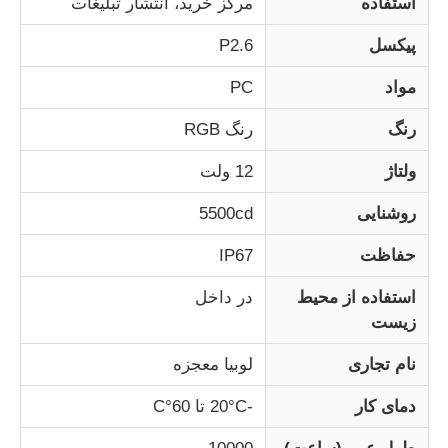
استفاده
مرکز خرید، انتشار تبلیغات
پیکسل
P2.6
کارخانه تور
مواد
PC
کنترل کیفیت
رنگ
رنگ RGB
ولتاژ
12 ولت
با ما تماس بگیرید
روشنایی
5500cd
اخبار
حفاظت
IP67
استفاده از محیط
در داخل
همه موارد
زیست
نام تجاری
لوبیا معجزه
درخواست قیمت
دمای کار
-20°C تا 60°C
صفحه مش LED