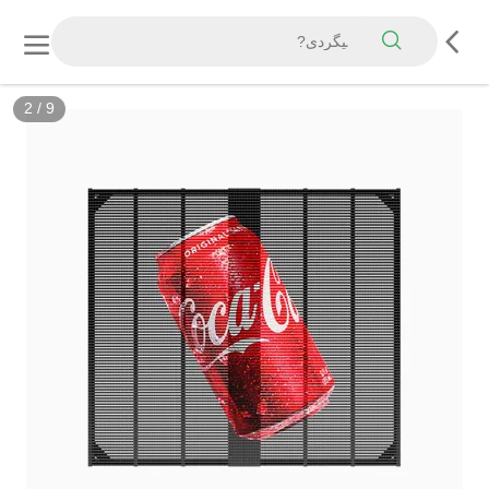
3
/
9