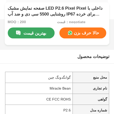
صفحه نمایش مشبک LED P2.6 Pixel Pixel داخلی با
روشنایی 5500 سی دی و ضد آب IP67 برای خرده
فروشی ها
قیمت：negotiate
MOQ：200
حالا حرف بزن
بهترین قیمت
توضیحات محصول
محل منبع
گوانگدونگ چین
نام تجاری
Miracle Bean
گواهی
CE FCC ROHS
شماره مدل
P2.6