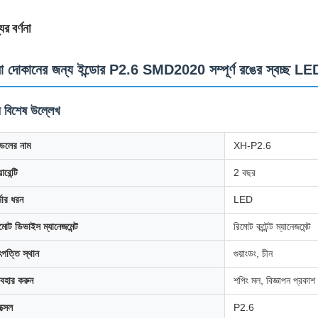
ের বর্ণনা
রা দোকানের জন্য ইন্ডোর P2.6 SMD2020 সম্পূর্ণ রঙের স্বচ্ছ LED ওয়
য বিশেষ উল্লেখ
েলের নাম
XH-P2.6
ারেন্টি
2 বছর
্দার ধরন
LED
মোট ডিভাইস ম্যানেজমেন্ট
রিমোট কন্টেন্ট ম্যানেজমেন্ট
পত্তি স্থান
গুয়াংডং, চীন
যবহার করুন
শপিং মল, বিজ্ঞাপন প্রকাশ
ক্সেল
P2.6