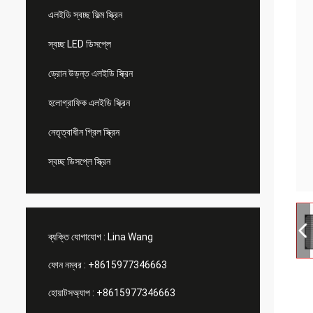
এলইডি স্বচ্ছ ফিল্ম স্ক্রিন
স্বচ্ছ LED ডিসপ্লে
ড্রোন উড়ন্ত এলইডি স্ক্রিন
হলোগ্রাফিক এলইডি স্ক্রিন
নেতৃত্বাধীন গ্রিল স্ক্রিন
স্বচ্ছ ডিসপ্লে স্ক্রিন
ব্যক্তি যোগাযোগ :
Lina Wang
ফোন নম্বর :
+8615977346663
হোয়াটসঅ্যাপ :
+8615977346663