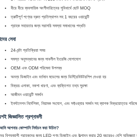
ধীরে ধীরে ব্যবসায়িক অংশীদারিত্বের সুবিধার্থে ছোট MOQ
ত্রুটিপূর্ণ পণ্যের দ্রুত প্রতিস্থাপন সহ 1 বছরের ওয়ারেন্টি
গ্রাহক সহায়তার জন্য সরাসরি সমস্যা সমাধানের পদ্ধতি
দের সেবা
24-ঘন্টা প্রতিক্রিয়া সময়
সমস্ত অনুসন্ধানের জন্য সাবলীল ইংরেজি যোগাযোগ
OEM এবং ODM পরিষেবা উপলব্ধ
অনন্য ডিজাইন এবং বর্তমান মডেলের জন্য ডিস্ট্রিবিউটরশিপ দেওয়া হয়
বিক্রয় এলাকা, নকশা ধারণা, এবং ব্যক্তিগত তথ্য সুরক্ষা
আজীবন ওয়ারেন্টি সমর্থন
ইনস্টলেশন নির্দেশিকা, নিয়ামক সংযোগ, এবং সফ্টওয়্যার সমর্থন সহ ব্যাপক বিক্রয়োত্তর পরিষে
য়শই জিজ্ঞাসিত প্রশ্নাবলী
আমি আপনার কোম্পানি নির্বাচন করা উচিত?
ের বিশ্বব্যাপী গ্রাহকদের জন্য LED পণ্য ডিজাইন এবং উত্পাদন করার 20 বছরেরও বেশি অভিজ্ঞতা 