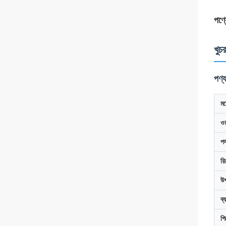
পণ্য
খুচ
পণ্
মড
ওয়
পর
রি
উৎ
ব্
পি