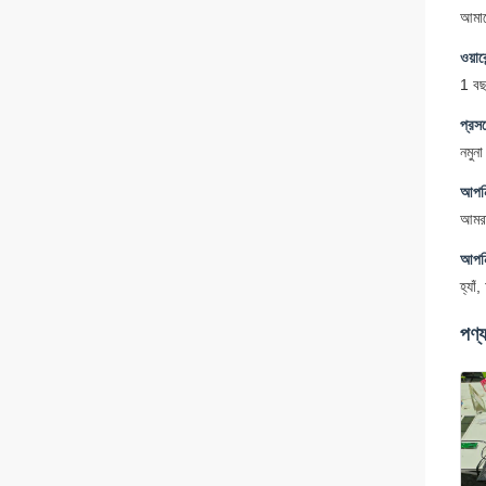
আমাদ
ওয়ার
1 ব
প্রস
নমুন
আপনি
আমরা 
আপনি
হ্যা
পণ্য