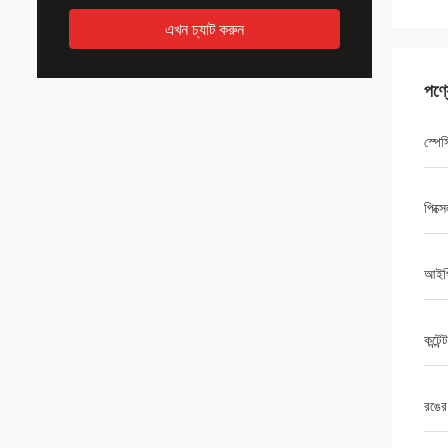
এখন চ্যাট করুন
পণ্
স্পে
পিক্স
আইপি
কন্টেন
রঙের