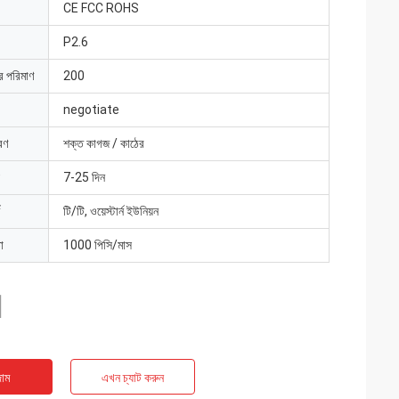
CE FCC ROHS
P2.6
ার পরিমাণ
200
negotiate
রণ
শক্ত কাগজ / কাঠের
7-25 দিন
টি/টি, ওয়েস্টার্ন ইউনিয়ন
া
1000 পিসি/মাস
াম
এখন চ্যাট করুন