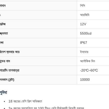
াদান
পিসি
ঙ
আরজিবি
ল্টেজ
12V
্জ্বলতা
5500cd
ক্ষা
IP67
িবেশ ব্যবহার করে
ইনডোর
্যান্ডের নাম
অলৌকিক বিন
ারেটিং তাপমাত্রা
-20℃~60℃
বনকাল (ঘন্টা)
10000
সুবিধা
18 বছরের বেশি শিল্প অভিজ্ঞতা
3+ বছরের সহযোগিতা সহ 100 টিরও বেশি দীর্ঘমেয়াদী বিদেশী গ্রাহক