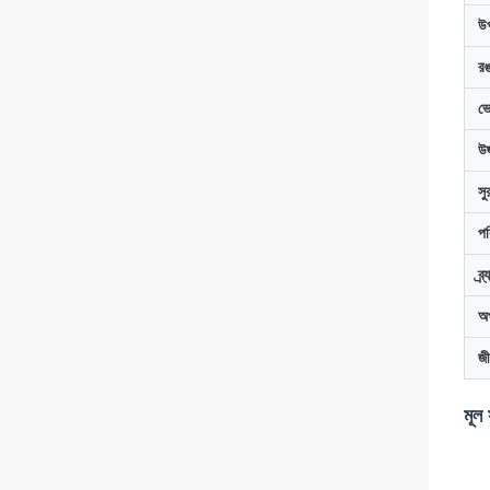
উপ
র
ভো
উজ
সুর
পর
ব্র
অপ
জী
মূল 