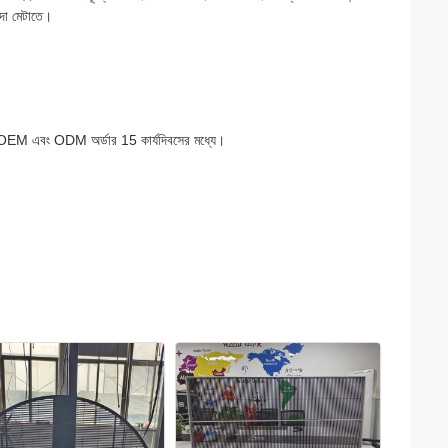
িদা মেটাতে।
য়; OEM এবং ODM অর্ডার 15 কার্যদিবসের মধ্যে।