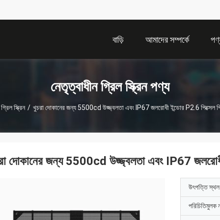
বাড়ি
আমাদের সম্পর্কে
পণ্
নেতৃত্বাধীন গ্রিল স্ক্রিন পণ্য
গ্রিল স্ক্রিন
/
খুচরা দোকানের জন্য 5500cd উজ্জ্বলতা এবং IP67 জলরোধী ইন্ডোর P2.6 পিক্সেল পিচ
চরা দোকানের জন্য 5500cd উজ্জ্বলতা এবং IP67 জলরোধী ই
উৎপত্তি স্থল
পরিচিতিমুলক 