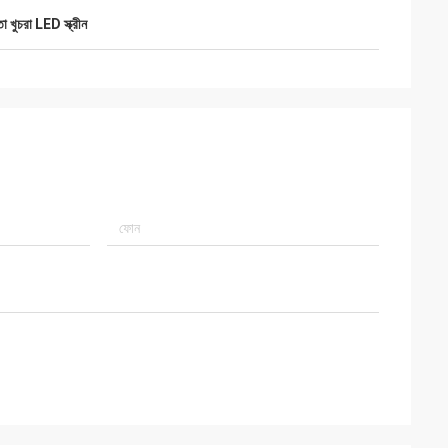
খুচরা LED স্ক্রীন