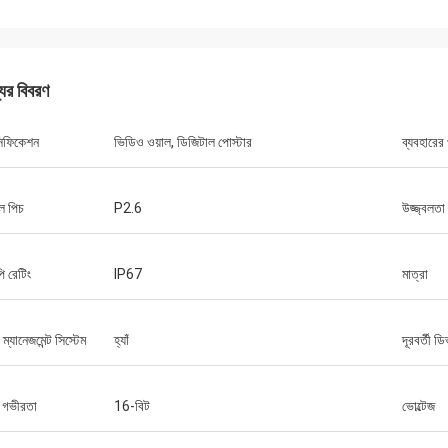
যের বিবরণ
সিফিকেশন
ভিডিও ওয়াল, ডিজিটাল পোস্টার
ব্যবহারের
েল পিচ
P2.6
উজ্জ্বলতা
 রেটিং
IP67
মাত্রা
্ট ম্যানেজমেন্ট সিস্টেম
হ্যাঁ
দূরবর্তী 
 গভীরতা
16-বিট
ভোল্টেজ