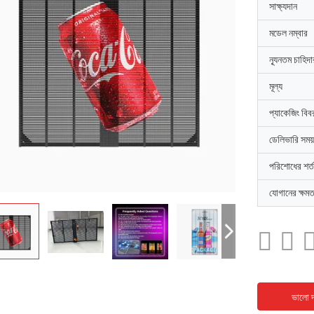
সাক্ষ্যদান
মডেল নম্বার
ন্যূনতম চাহিদ
মূল্য
প্যাকেজিং বিব
ডেলিভারি সময়
পরিশোধের শর্ত
যোগানের ক্ষমত
ভালো দ