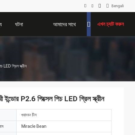
Bengali
এখন চ্যাট করুন
য
ঘটনা
আমাদের সাথে
যোগাযোগ করুন
 LED গ্রিল স্ক্রীন
ন্ডোর P2.6 পিক্সেল পিচ LED গ্রিল স্ক্রীন
গুয়াংডং চীন
নাম
Miracle Bean