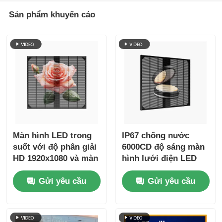
Sản phẩm khuyến cáo
Màn hình LED trong
IP67 chống nước
suốt với độ phân giải
6000CD độ sáng màn
HD 1920x1080 và màn
hình lưới điện LED
hình lưới tản nhiệt
tường video tùy
Gửi yêu cầu
Gửi yêu cầu
LED cảm ứng độ
chỉnh cho quảng cáo
sáng 1500cd để mua
sắm