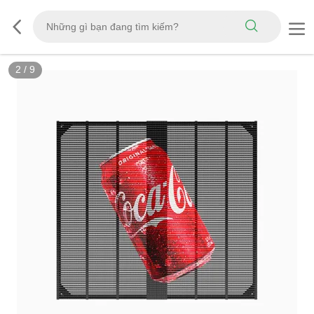
3
/
9