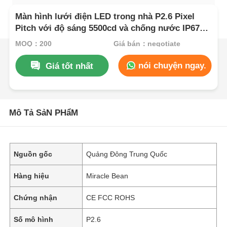
Màn hình lưới điện LED trong nhà P2.6 Pixel
Pitch với độ sáng 5500cd và chống nước IP67
cho các cửa hàng bán lẻ
MOQ：200
Giá bán：negotiate
nói chuyện ngay.
Giá tốt nhất
Mô Tả SảN PHẩM
Nguồn gốc
Quảng Đông Trung Quốc
Hàng hiệu
Miracle Bean
Chứng nhận
CE FCC ROHS
Số mô hình
P2.6