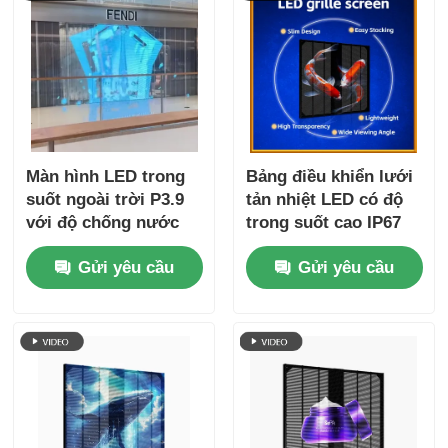
Màn hình LED trong
Bảng điều khiển lưới
suốt ngoài trời P3.9
tản nhiệt LED có độ
với độ chống nước
trong suốt cao IP67
IP67 và độ sáng 4000-
5000cd cho màn hình
Gửi yêu cầu
Gửi yêu cầu
4500cd cho màn hình
quảng cáo ngoài trời
tường video độ rõ
ràng cao