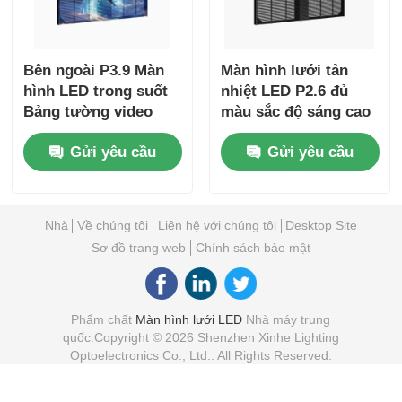
Bên ngoài P3.9 Màn
Màn hình lưới tản
hình LED trong suốt
nhiệt LED P2.6 đủ
Bảng tường video
màu sắc độ sáng cao
cho biển báo kỹ thuật
RGB Hiển thị quảng
Gửi yêu cầu
Gửi yêu cầu
số độ nét cao
cáo cửa sổ thương
mại cho cửa hàng
bán lẻ và trang sức
Nhà
Về chúng tôi
Liên hệ với chúng tôi
Desktop Site
Sơ đồ trang web
Chính sách bảo mật
Phẩm chất
Màn hình lưới LED
Nhà máy trung
quốc.Copyright © 2026 Shenzhen Xinhe Lighting
Optoelectronics Co., Ltd.. All Rights Reserved.