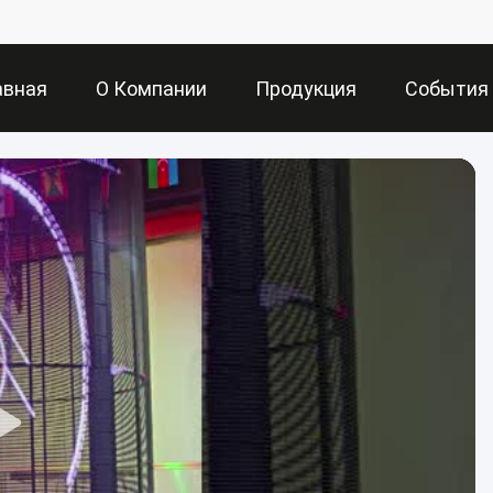
авная
О Компании
Продукция
События
аница