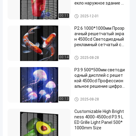
екло наружное здание о
кно светодиодный дисп
лей
Светодиодный экран решетк
00:11
2025-12-01
и
P2.6 1000*1000мм Прозр
ачный решетчатый экра
н 4500cd Светодиодный
рекламный сетчатый св
етодиодный видеоэкра
н для рекламы
Светодиодный экран решетк
00:14
2025-08-28
и
P3.9 500*500мм светоди
одный дисплей с решет
кой 4500cd Профессион
альное решение цифров
ой рекламы для витрин
и торговых центров
Светодиодный экран решетк
00:13
2025-08-28
и
Customizable High Bright
ness 4000-4500cd P3.9 L
ED Grille Light Panel 500*
1000mm Size