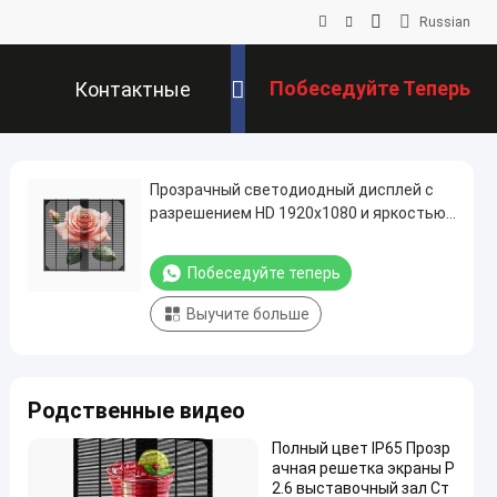
Russian
Побеседуйте Теперь
Контактные
Данные
Прозрачный светодиодный дисплей с
разрешением HD 1920x1080 и яркостью
1500 кд, сенсорный экран со
светодиодной решеткой для покупок
Побеседуйте теперь
Выучите больше
Родственные видео
Полный цвет IP65 Прозр
ачная решетка экраны P
2.6 выставочный зал Ст