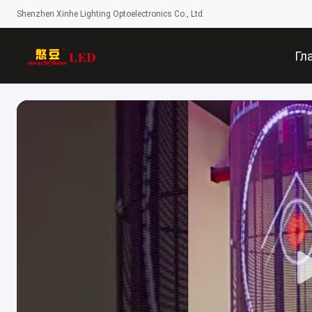
Shenzhen Xinhe Lighting Optoelectronics Co., Ltd.
Гл
Стр