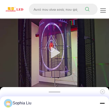
Διαφανής οθόνη LED με ανάλυση 1920x1080
Sophia Liu
HD και φωτεινότητα 1500cd οθόνη αφής LED