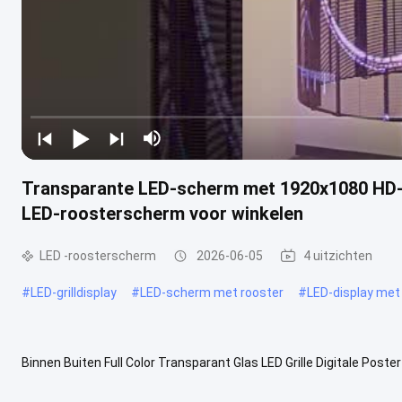
Transparante LED-scherm met 1920x1080 HD-r
LED-roosterscherm voor winkelen
LED -roosterscherm
2026-06-05
4 uitzichten
#
LED-grilldisplay
#
LED-scherm met rooster
#
LED-display met
Binnen Buiten Full Color Transparant Glas LED Grille Digitale Poste
cd helderheid, ontworpen voor winkeltoepassingen binnen en buiten