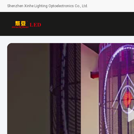
Shenzhen Xinhe Lighting Optoelectronics Co., Ltd.