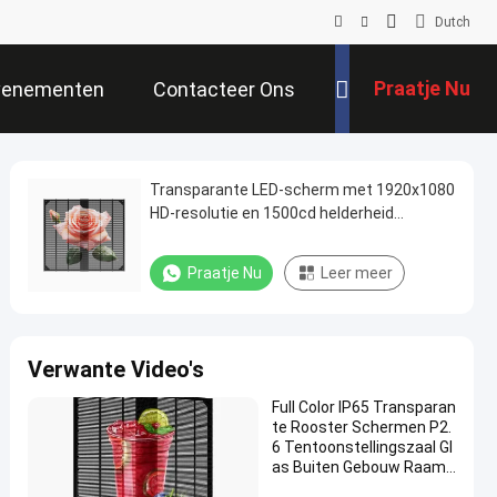
Dutch
Praatje Nu
venementen
Contacteer Ons
Transparante LED-scherm met 1920x1080
HD-resolutie en 1500cd helderheid
Touchscreen LED-roosterscherm voor
winkelen
Praatje Nu
Leer meer
Verwante Video's
Full Color IP65 Transparan
te Rooster Schermen P2.
6 Tentoonstellingszaal Gl
as Buiten Gebouw Raam
Led Display Scherm