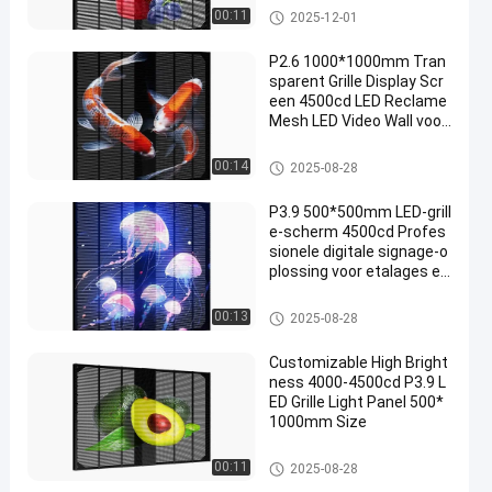
LED -roosterscherm
00:11
2025-12-01
P2.6 1000*1000mm Tran
sparent Grille Display Scr
een 4500cd LED Reclame
Mesh LED Video Wall voor
reclame
LED -roosterscherm
00:14
2025-08-28
P3.9 500*500mm LED-grill
e-scherm 4500cd Profes
sionele digitale signage-o
plossing voor etalages en
winkelcentra
LED -roosterscherm
00:13
2025-08-28
Customizable High Bright
ness 4000-4500cd P3.9 L
ED Grille Light Panel 500*
1000mm Size
LED -roosterscherm
00:11
2025-08-28