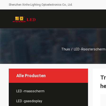
Shenzhen Xinhe Lighting Optoelectronics Co., Ltd.
Thuis
/
LED -roosterscherm
Alle Producten
T
he
LED -maasscherm
LED -gaasdisplay