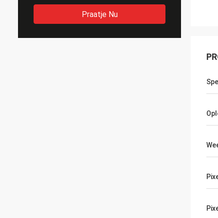
Praatje Nu
PR
Spe
Opl
Wee
Pix
Pix