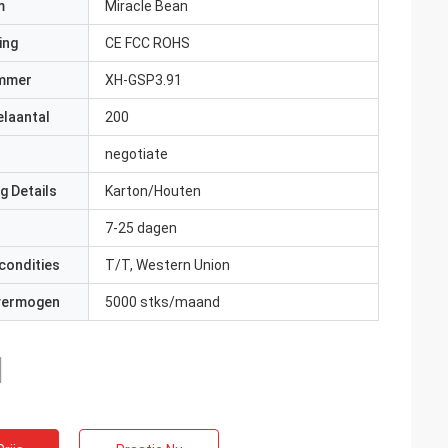
m
Miracle Bean
ing
CE FCC ROHS
mmer
XH-GSP3.91
elaantal
200
negotiate
g Details
Karton/Houten
7-25 dagen
condities
T/T, Western Union
 vermogen
5000 stks/maand