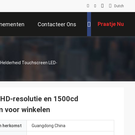
Dutch
Praatje Nu
nementen
Contacteer Ons
Helderheid Touchscreen LED-
HD-resolutie en 1500cd
m voor winkelen
an herkomst
Guangdong China