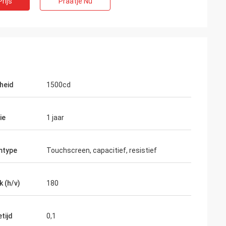
rijs
Praatje Nu
heid
1500cd
ie
1 jaar
mtype
Touchscreen, capacitief, resistief
k (h/v)
180
tijd
0,1