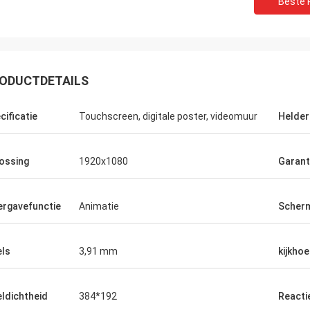
Beste P
ODUCTDETAILS
cificatie
Touchscreen, digitale poster, videomuur
Helder
ossing
1920x1080
Garant
rgavefunctie
Animatie
Scher
els
3,91 mm
kijkhoe
eldichtheid
384*192
Reactie