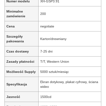
Numer modelu
XH-GSP3.91
Minimalne
200
zamówienie
Cena
negotiate
Szczegóły
Karton/drewniany
pakowania
Czas dostawy
7-25 dni
Zasady płatności
T/T, Western Union
Możliwość Supply
5000 sztuk/miesiąc
Ekran dotykowy, plakat cyfrowy, ściana
Specyfikacja
wideo
Jasność
1500cd