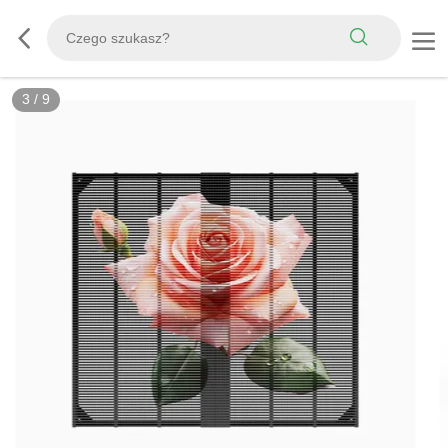
3
/
9