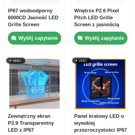
IP67 wodoodporny
Wnętrze P2.6 Pixel
6000CD Jasność LED
Pitch LED Grille
Grille Screen
Screen z jasnością
Dostosowywalna
5500cd i
Wyślij zapytanie
Wyślij zapytanie
ściana wideo do
wodoodpornością
reklamy
IP67 dla sklepów
detalicznych
Zewnętrzny ekran
Panel kratowy LED o
P3.9 Transparentny
wysokiej
LED z IP67
przezroczystości IP67