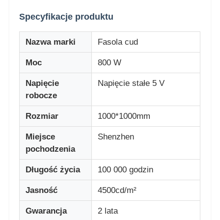
Specyfikacje produktu
Wycieczka po fabryce
Nazwa marki
Fasola cud
Kontrola jakości
Moc
800 W
Napięcie
Napięcie stałe 5 V
Skontaktuj się z nami
robocze
Rozmiar
1000*1000mm
Nowości
Miejsce
Shenzhen
pochodzenia
Wszystkie przypadki
Długość życia
100 000 godzin
Poproś o wycenę
Jasność
4500cd/m²
Gwarancja
2 lata
Ekran siatki LED