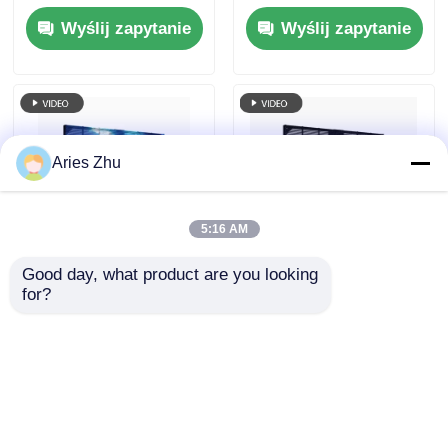
wodoodporny i 4000-
i jasności 5000cd do
Wyślij zapytanie
Wyślij zapytanie
4500cd Jasność dla
ekranu reklamy
wysokiej jasności
zewnętrznej
Panel ścienny wideo
Digital Signage
Aries Zhu
5:16 AM
Good day, what product are you looking 
Zewnętrzny P3.9
Pełnokolorowy ekran
for?
Przejrzysty ekran
LED RGB o wysokiej
LED Panel ścienny
jasności P2.6
wideo do sygnalizacji
Komercyjny
Wyślij zapytanie
Wyślij zapytanie
cyfrowej o wysokiej
wyświetlacz
rozdzielczości
reklamowy w oknie
dla handlu