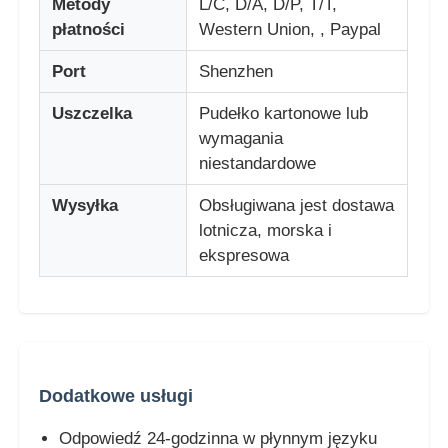
Metody
L/C, D/A, D/P, T/T,
płatności
Western Union, , Paypal
Port
Shenzhen
Uszczelka
Pudełko kartonowe lub
wymagania
niestandardowe
Wysyłka
Obsługiwana jest dostawa
lotnicza, morska i
ekspresowa
Dodatkowe usługi
Odpowiedź 24-godzinna w płynnym języku