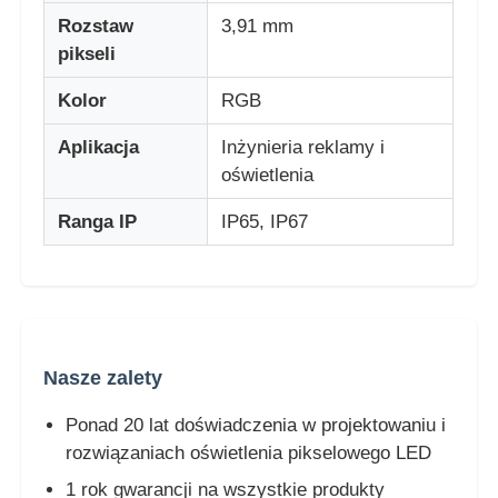
Rozstaw
3,91 mm
pikseli
Wyświetlacz siatki LED
Kolor
RGB
Przezroczysty ekran filmu LED
Aplikacja
Inżynieria reklamy i
oświetlenia
Przezroczysty wyświetlacz LED
Ranga IP
IP65, IP67
Latający dron z ekranem LED
holograficzny ekran LED
Nasze zalety
Ekran kratki LED
Ponad 20 lat doświadczenia w projektowaniu i
rozwiązaniach oświetlenia pikselowego LED
Przezroczysty ekran wyświetlacza
1 rok gwarancji na wszystkie produkty