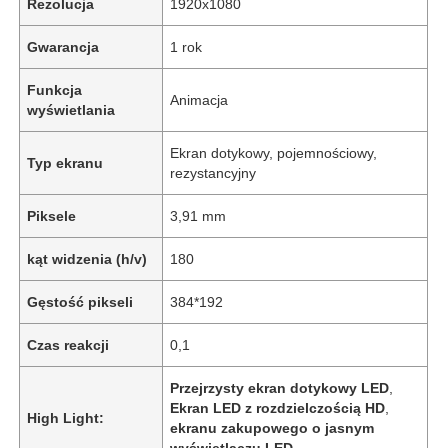
Rezolucja
1920x1080
Gwarancja
1 rok
Funkcja
Animacja
wyświetlania
Ekran dotykowy, pojemnościowy,
Typ ekranu
rezystancyjny
Piksele
3,91 mm
kąt widzenia (h/v)
180
Gęstość pikseli
384*192
Czas reakcji
0,1
Przejrzysty ekran dotykowy LED
,
Ekran LED z rozdzielczością HD
,
High Light:
ekranu zakupowego o jasnym
wyświetlaczu LED