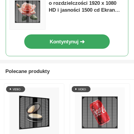
o rozdzielczości 1920 x 1080
HD i jasności 1500 cd Ekran
dotykowy LED Ekran z
maskownicą na zakupy
Kontyntynuj
Polecane produkty