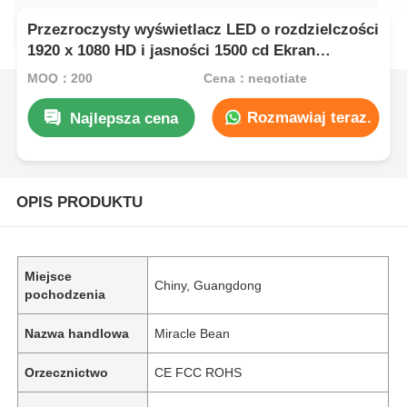
Przezroczysty wyświetlacz LED o rozdzielczości
1920 x 1080 HD i jasności 1500 cd Ekran
dotykowy LED Ekran z maskownicą na zakupy
MOQ：200
Cena：negotiate
Rozmawiaj teraz.
Najlepsza cena
OPIS PRODUKTU
Miejsce
Chiny, Guangdong
pochodzenia
Nazwa handlowa
Miracle Bean
Orzecznictwo
CE FCC ROHS