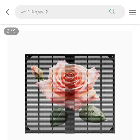
3
/
9