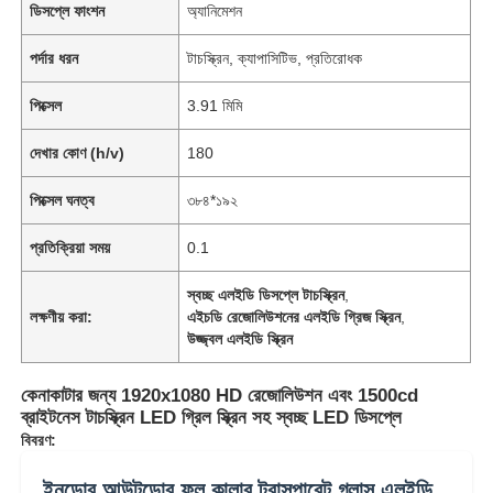
ডিসপ্লে ফাংশন
অ্যানিমেশন
পর্দার ধরন
টাচস্ক্রিন, ক্যাপাসিটিভ, প্রতিরোধক
পিক্সেল
3.91 মিমি
দেখার কোণ (h/v)
180
পিক্সেল ঘনত্ব
৩৮৪*১৯২
প্রতিক্রিয়া সময়
0.1
স্বচ্ছ এলইডি ডিসপ্লে টাচস্ক্রিন
,
লক্ষণীয় করা:
এইচডি রেজোলিউশনের এলইডি গ্রিজ স্ক্রিন
,
উজ্জ্বল এলইডি স্ক্রিন
কেনাকাটার জন্য 1920x1080 HD রেজোলিউশন এবং 1500cd
ব্রাইটনেস টাচস্ক্রিন LED গ্রিল স্ক্রিন সহ স্বচ্ছ LED ডিসপ্লে
বিবরণ:
ইনডোর আউটডোর ফুল কালার ট্রান্সপারেন্ট গ্লাস এলইডি