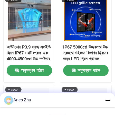
আউটডোর P3.9 স্বচ্ছ এলইডি
IP67 5000cd উজ্জ্বলতা উচ্চ
স্ক্রিন IP67 ওয়াটারপ্রুফ এবং
স্বচ্ছতা বহিরঙ্গন বিজ্ঞাপন স্ক্রিনের
4000-4500cd উচ্চ স্পষ্টতার
জন্য LED গ্রিল প্যানেল
জন্য উজ্জ্বলতা ভিডিও ওয়াল
অনুসন্ধান পাঠান
অনুসন্ধান পাঠান
প্যানেল ডিজিটাল সিগনেজ
Aries Zhu