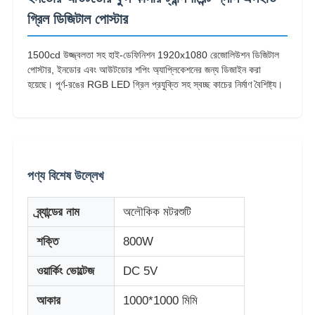
গ্রিল ডিজিটাল পোস্টার
1500cd উজ্জ্বলতা সহ হাই-ডেফিনিশন 1920x1080 রেজোলিউশন ডিজিটাল
পোস্টার, ইনডোর এবং আউটডোর শপিং অ্যাপ্লিকেশনের জন্য ডিজাইন করা
হয়েছে। পূর্ণ-রঙের RGB LED গ্রিল প্রযুক্তি সহ স্বচ্ছ কাচের নির্মাণ বৈশিষ্ট্য।
পণ্য বিশেষ উল্লেখ
ব্র্যান্ডের নাম
অলৌকিক মটরশুটি
বাড়ি
শক্তি
800W
পণ্য
ওয়ার্কিং ভোল্টেজ
DC 5V
আকার
1000*1000 মিমি
আমাদের সম্পর্কে