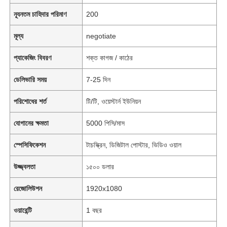
ন্যূনতম চাহিদার পরিমাণ
200
মূল্য
negotiate
প্যাকেজিং বিবরণ
শক্ত কাগজ / কাঠের
ডেলিভারি সময়
7-25 দিন
পরিশোধের শর্ত
টি/টি, ওয়েস্টার্ন ইউনিয়ন
যোগানের ক্ষমতা
5000 পিসি/মাস
স্পেসিফিকেশন
টাচস্ক্রিন, ডিজিটাল পোস্টার, ভিডিও ওয়াল
উজ্জ্বলতা
১৫০০ ডলার
রেজোলিউশন
1920x1080
ওয়ারেন্টি
1 বছর