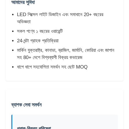
আমাদের সুবিধা
LED পিক্সেল লাইট ডিজাইন এবং সমাধানে 20+ বছরের
নেতৃত্বে জাল প্রদর্শন
অভিজ্ঞতা
সকল পণ্যে ১ বছরের ওয়ারেন্টি
এলইডি স্বচ্ছ ফিল্ম স্ক্রিন
24-ঘন্টা গ্রাহক প্রতিক্রিয়া
মার্কিন যুক্তরাষ্ট্র, কানাডা, ব্রাজিল, জার্মানি, কোরিয়া এবং জাপান
স্বচ্ছ LED ডিসপ্লে
সহ 80+ দেশে বিশ্বব্যাপী বিক্রয় কভারেজ
ধাপে ধাপে সহযোগিতা সমর্থন সহ ছোট MOQ
ড্রোন উড়ন্ত এলইডি স্ক্রিন
হলোগ্রাফিক এলইডি স্ক্রিন
ব্যাপক সেবা সমর্থন
নেতৃত্বাধীন গ্রিল স্ক্রিন
স্বচ্ছ ডিসপ্লে স্ক্রিন
প্রাক-বিক্রয় পরিষেবা