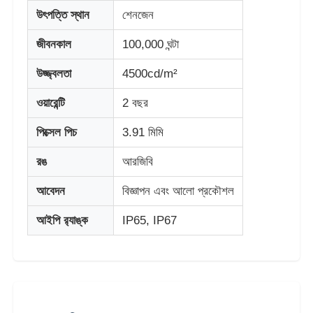
উৎপত্তি স্থান
শেনজেন
কারখানা ভ্রমণ
জীবনকাল
100,000 ঘন্টা
উজ্জ্বলতা
4500cd/m²
মান নিয়ন্ত্রণ
ওয়ারেন্টি
2 বছর
আমাদের সাথে যোগাযোগ করুন
পিক্সেল পিচ
3.91 মিমি
রঙ
আরজিবি
খবর
আবেদন
বিজ্ঞাপন এবং আলো প্রকৌশল
সব ক্ষেত্রেই
আইপি র‍্যাঙ্ক
IP65, IP67
একটি উদ্ধৃতি অনুরোধ করুন
নেতৃত্বে জাল পর্দা