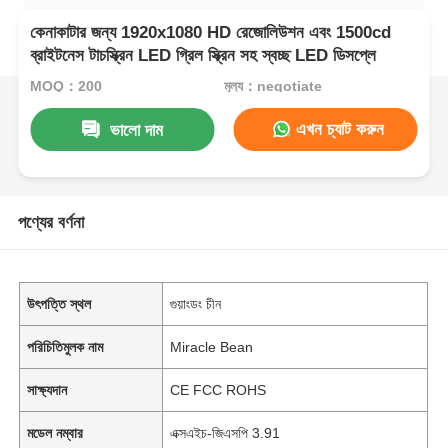
কেনাকাটার জন্য 1920x1080 HD রেজোলিউশন এবং 1500cd
ব্রাইটনেস টাচস্ক্রিন LED গ্রিল স্ক্রিন সহ স্বচ্ছ LED ডিসপ্লে
MOQ：200
মূল্য：negotiate
এখন চ্যাট করুন
ভালো দাম
পণ্যের বর্ণনা
উৎপত্তি স্থল
গুয়াংডং চীন
পরিচিতিমুলক নাম
Miracle Bean
সাক্ষ্যদান
CE FCC ROHS
মডেল নম্বার
এক্সএইচ-জিএসপি 3.91