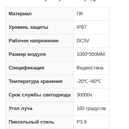
Материал
ПК
Наша фабрика
Уровень защиты
IP67
Контроль качества
Рабочее напряжение
DC5V
Свяжитесь с нами
Размер модуля
1000*500ММ
Спецификация
Видеостена
Новости
Температура хранения
-20℃~60℃
Все случаи
Срок службы светодиода
30000ч
Запросить расценки
Угол луча
160 градусов
Пиксельный стиль
P3.9
Светодиодный сетчатый экран