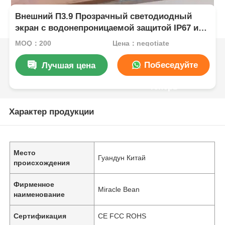
Внешний П3.9 Прозрачный светодиодный
экран с водонепроницаемой защитой IP67 и
яркостью 4000-4500cd для высокой четкости
MOQ：200
Цена：negotiate
видеостенной панели цифровой вывески
Побеседуйте
Лучшая цена
теперь
Характер продукции
Место
Гуандун Китай
происхождения
Фирменное
Miracle Bean
наименование
Сертификация
CE FCC ROHS