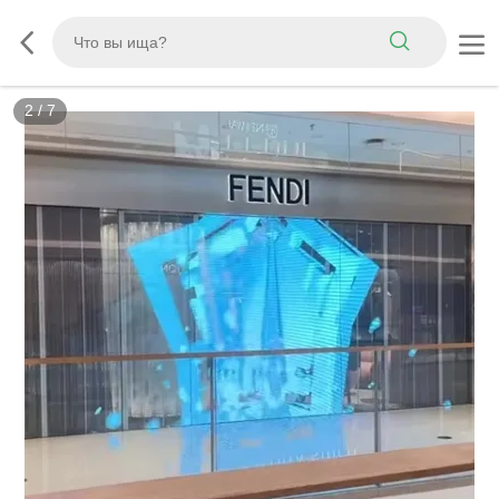
3
/
7