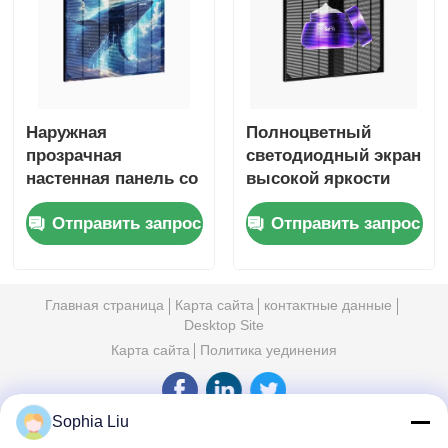
5500cd яркостью и
IP67
водонепроницаемым
для розничных
магазинов)
Наружная
Полноцветный
прозрачная
светодиодный экран
настенная панель со
высокой яркости
светодиодным
P2.6 с решеткой
Отправить запрос
Отправить запрос
экраном P3.9 для
RGB, коммерческий
цифровых вывесок
оконный рекламный
высокой четкости
дисплей для
розничной торговли
Главная страница
Карта сайта
контактные данные
и ювелирного
Desktop Site
магазина
Карта сайта
Политика уединения
Sophia Liu
Качество
Светодиодный сетчатый экран