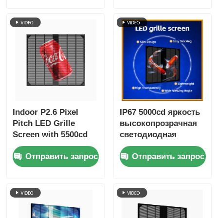
сенсорный экран со
видеостена для
светодиодной
рекламы
решеткой для
покупок
Indoor P2.6 Pixel
IP67 5000cd яркость
Pitch LED Grille
высокопрозрачная
Screen with 5500cd
светодиодная
Brightness and IP67
решетка для
Отправить запрос
Отправить запрос
Waterproof for Retail
наружного
Stores (Внутренний
рекламного экрана
P2.6 пиксельный
пиксельный
светодиодный
стеклянный экран с