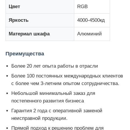
Цвет
RGB
Светодиодная сетчатая дисплей
Яркость
4000-4500кд
Материал шкафа
Алюминий
Светодиод прозрачный экран пленки
Прозрачный светодиодный дисплей
Преимущества
Более 20 лет опыта работы в отрасли
Светодиодный экран для дрона
Более 100 постоянных международных клиентов
с более чем 3-летним опытом сотрудничества.
Голографический светодиодный экран
Небольшой минимальный заказ для
постепенного развития бизнеса
Светодиодный экран решетки
Гарантия 2 года с оперативной заменой
неисправной продукции.
Прозрачный экран дисплея
Прямой подход к решению проблем для