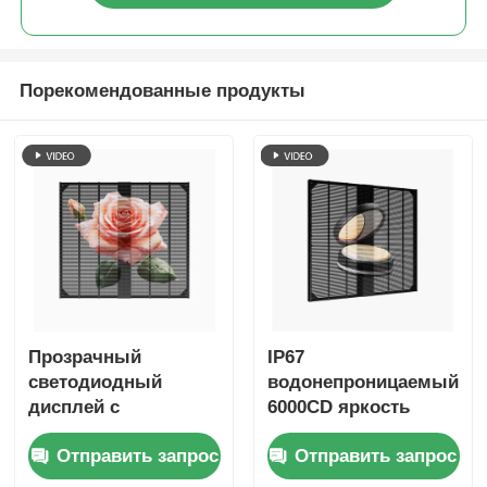
Порекомендованные продукты
Прозрачный
IP67
светодиодный
водонепроницаемый
дисплей с
6000CD яркость
разрешением HD
светодиодный экран
Отправить запрос
Отправить запрос
1920x1080 и
с решеткой
яркостью 1500 кд,
настраиваемая