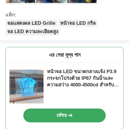
แท็ก:
จอแสดงผล LED Grille
หน้าจอ LED กริล
จอ LED ความละเอียดสูง
এর সেরা মূল্য পান
หน้าจอ LED ขนาดกลางแจ้ง P3.9
กระจกโปร่งด้วย IP67 กันน้ําและ
ความสว่าง 4000-4500cd สําหรับ
การแสดงสัญญาณด้านหน้าผนัง
วิดีโอความชัดเจนสูง
চালিয়ে