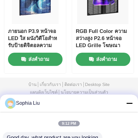
ภายนอก P3.9 หน้าจอ
RGB Full Color ความ
LED ใส ผนังวิดีโอสําห
สว่างสูง P2.6 หน้าจอ
รับป้ายดิจิตอลความ
LED Grille โฆษณา
ละเอียดสูง
หน้าต่างเชิงพาณิชย์
ส่งคำถาม
ส่งคำถาม
สำหรับร้านค้าปลีกและ
ร้านขายเครื่องประดับ
บ้าน
เกี่ยวกับเรา
ติดต่อเรา
Desktop Site
แผนผังเว็บไซต์
นโยบายความเป็นส่วนตัว
Sophia Liu
คุณภาพ
หน้าจอตาข่าย LED
โรงงานในประเทศ
จีน.Copyright © 2026 Shenzhen Xinhe Lighting
9:12 PM
Optoelectronics Co., Ltd.. All Rights Reserved.
Good day, what product are you looking 