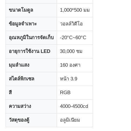
ขนาดโมดูล
1,000*500 มม
ทัวร์โรงงาน
ข้อมูลจำเพาะ
วอลล์วิดีโอ
การควบคุมคุณภาพ
อุณหภูมิในการจัดเก็บ
-20°C~60°C
อายุการใช้งาน LED
30,000 ชม
ติดต่อเรา
มุมลำแสง
160 องศา
ข่าว
สไตล์พิกเซล
หน้า 3.9
ทุกกรณี
สี
RGB
ความสว่าง
4000-4500cd
ขอทุน
วัสดุของตู้
อลูมิเนียม
หน้าจอตาข่าย LED