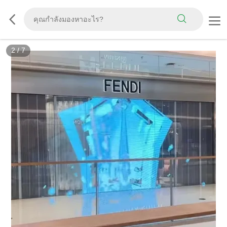
3
/
7