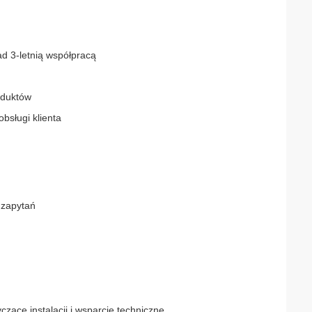
d 3-letnią współpracą
oduktów
sługi klienta
 zapytań
ce instalacji i wsparcie techniczne