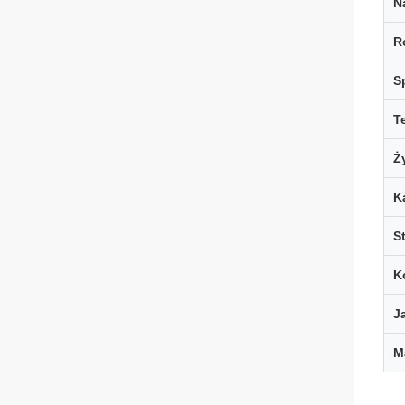
N
R
S
T
Ż
K
St
K
J
M