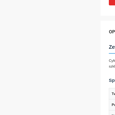
OP
Ze
Cyf
szk
Sp
T
P