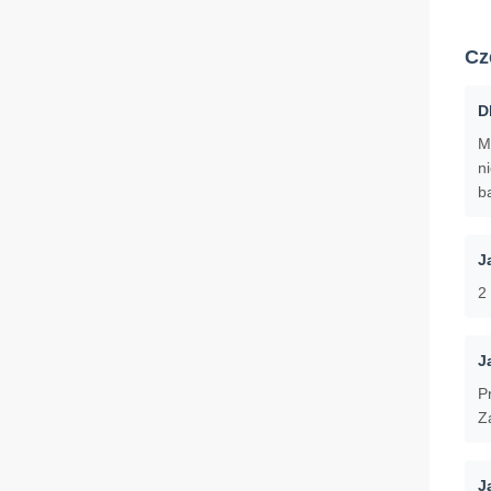
Cz
D
M
n
b
J
2 
J
P
Z
J