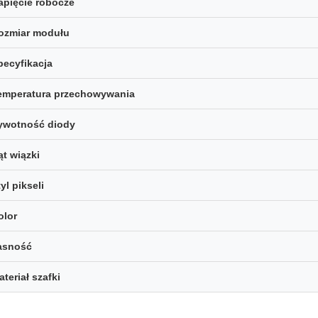
apięcie robocze
ozmiar modułu
pecyfikacja
emperatura przechowywania
ywotność diody
ąt wiązki
yl pikseli
olor
asność
ateriał szafki