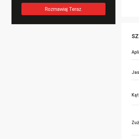
Rozmawiaj Teraz.
SZ
Apl
Ja
Kąt
Zuż