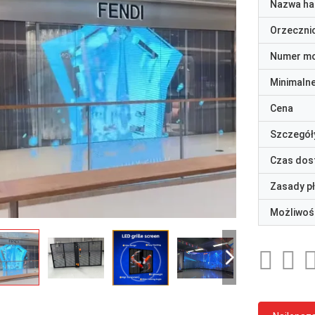
Nazwa ha
Orzeczni
Numer m
Minimaln
Cena
Szczegół
Czas dos
Zasady p
Możliwoś