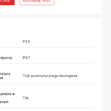
a Cena
Rozmawiaj Teraz.
e
P3.9
dporny
IP67
ratura
Tryb automatycznego dostrajania
wa
ywalne w
e
Tak
cznym