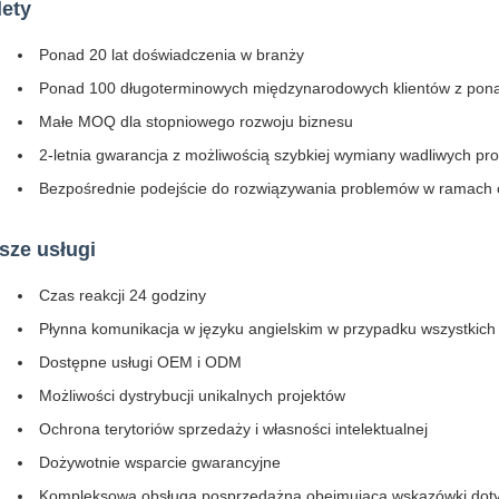
lety
Ponad 20 lat doświadczenia w branży
Ponad 100 długoterminowych międzynarodowych klientów z pona
Małe MOQ dla stopniowego rozwoju biznesu
2-letnia gwarancja z możliwością szybkiej wymiany wadliwych pr
Bezpośrednie podejście do rozwiązywania problemów w ramach ob
sze usługi
Czas reakcji 24 godziny
Płynna komunikacja w języku angielskim w przypadku wszystkich
Dostępne usługi OEM i ODM
Możliwości dystrybucji unikalnych projektów
Ochrona terytoriów sprzedaży i własności intelektualnej
Dożywotnie wsparcie gwarancyjne
Kompleksowa obsługa posprzedażna obejmująca wskazówki dotyczą