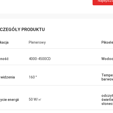
Najlepsz
CZEGÓŁY PRODUKTU
ikacja
Plenerowy
Piksel
sność
4000-4500CD
Wodoo
Tempe
 widzenia
160 °
barwo
odczyt
50 W/㎡
ycie energii
świetl
słone