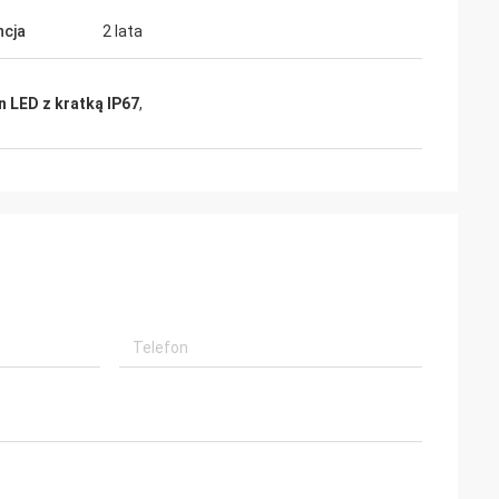
cja
2 lata
 LED z kratką IP67
,