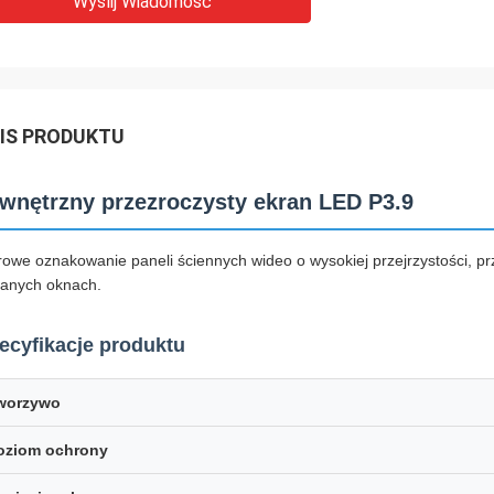
Wyślij Wiadomość
IS PRODUKTU
wnętrzny przezroczysty ekran LED P3.9
rowe oznakowanie paneli ściennych wideo o wysokiej przejrzystości, 
lanych oknach.
ecyfikacje produktu
worzywo
oziom ochrony