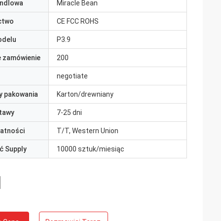
ndlowa
Miracle Bean
ctwo
CE FCC ROHS
odelu
P3.9
e zamówienie
200
negotiate
y pakowania
Karton/drewniany
tawy
7-25 dni
łatności
T/T, Western Union
ć Supply
10000 sztuk/miesiąc