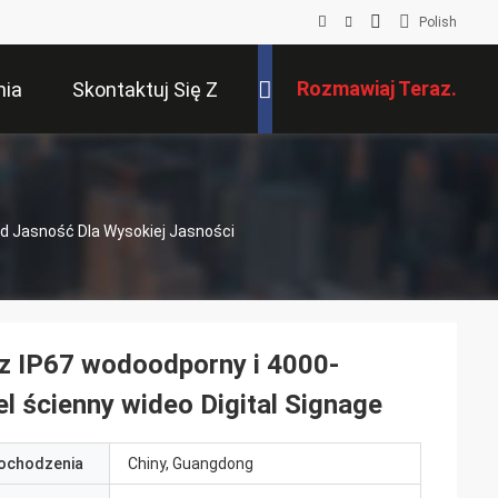
Polish
Rozmawiaj Teraz.
nia
Skontaktuj Się Z
Nami
d Jasność Dla Wysokiej Jasności
z IP67 wodoodporny i 4000-
l ścienny wideo Digital Signage
pochodzenia
Chiny, Guangdong