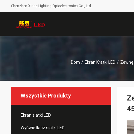
Shenzhen Xinhe Lighting Optoelectronics Co., Ltd.
Dom
/
Ekran Kratki LED
/
Zewnęt
Wszystkie Produkty
Ze
45
Ekran siatki LED
Wyświetlacz siatki LED