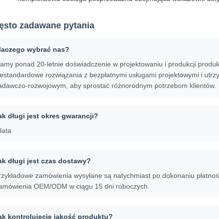
ęsto zadawane pytania
laczego wybrać nas?
amy ponad 20-letnie doświadczenie w projektowaniu i produkcji produk
iestandardowe rozwiązania z bezpłatnymi usługami projektowymi i ut
adawczo-rozwojowym, aby sprostać różnorodnym potrzebom klientów.
ak długi jest okres gwarancji?
lata
ak długi jest czas dostawy?
rzykładowe zamówienia wysyłane są natychmiast po dokonaniu płatnośc
amówienia OEM/ODM w ciągu 15 dni roboczych.
ak kontrolujecie jakość produktu?