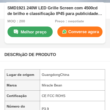
SMD1921 240W LED Grille Screen com 4500cd
de brilho e classificação IP45 para publicidade
interna e externa
MOQ：200
Preço：negotiate
Converse agora
Melhor preço
DESCRIçãO DE PRODUTO
Lugar de origem
GuangdongChina
Marca
Miracle Bean
Certificação
CE FCC ROHS
Número do
P3.9