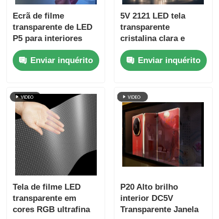
Ecrã de filme
5V 2121 LED tela
transparente de LED
transparente
P5 para interiores
cristalina clara e
Ecrã adesivo de alta
digital para venda a
Enviar inquérito
Enviar inquérito
definição para
retalho Vitrine de
publicidade em lojas
vidro Centro de
de retalho
exposições Terminal
do aeroporto e
exposição de marcas
de luxo
Tela de filme LED
P20 Alto brilho
transparente em
interior DC5V
cores RGB ultrafina
Transparente Janela