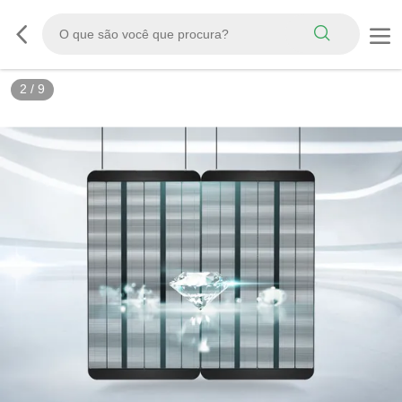
3
/
9