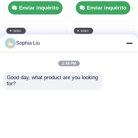
de 6 mm, dimensão
LED Display Boa
Enviar inquérito
Enviar inquérito
de gabinete
qualidade Pantalla
personalizada, filme
LED Transparente
LED flexível de alta
transparência para
publicidade comercial
Sophia Liu
em vitrines de lojas
de shopping
2:48 PM
Good day, what product are you looking 
for?
10mm Ultra-fina RGB
P6 240*960 Alto nível
Full Color
de transparência LED
Transparente LED
para interiores, filme
Film Screen com
transparente, ecrã de
Enviar inquérito
Enviar inquérito
tamanho de gabinete
vidro
personalizado para
publicidade comercial