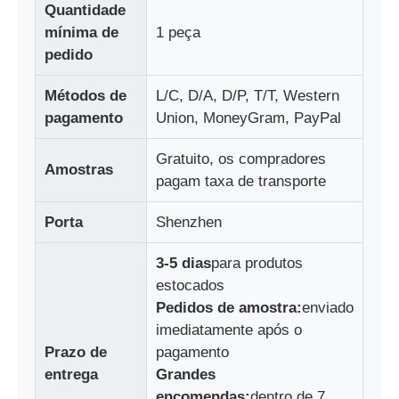
Quantidade
mínima de
1 peça
pedido
Métodos de
L/C, D/A, D/P, T/T, Western
pagamento
Union, MoneyGram, PayPal
Gratuito, os compradores
Amostras
pagam taxa de transporte
Porta
Shenzhen
3-5 dias
para produtos
estocados
Pedidos de amostra:
enviado
imediatamente após o
Prazo de
pagamento
entrega
Grandes
encomendas:
dentro de 7