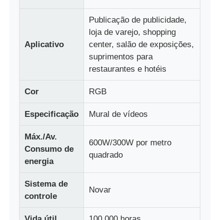
Publicação de publicidade,
Fábrica
loja de varejo, shopping
Aplicativo
center, salão de exposições,
suprimentos para
Controle de qualidade
restaurantes e hotéis
Contacte-nos
Cor
RGB
Especificação
Mural de vídeos
Notícias
Máx./Av.
600W/300W por metro
Consumo de
Todos os casos
quadrado
energia
Sistema de
Solicitar Orçamento
Novar
controle
Tela de malha LED
Vida útil
100.000 horas