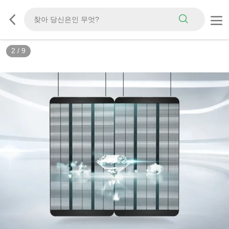
3
/
9