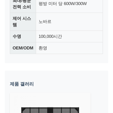
최대/평균
평방 미터 당 600W/300W
전력 소비
공장 투어
제어 시스
노바르
템
품질 관리
수명
100,000시간
문의하기
OEM/ODM
환영
뉴스
모든 케이스
제품 갤러리
견적 요청
LED 메쉬 화면