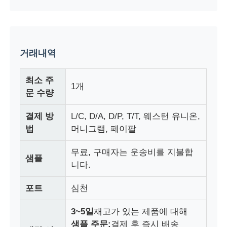
거래내역
최소 주
1개
문 수량
결제 방
L/C, D/A, D/P, T/T, 웨스턴 유니온,
법
머니그램, 페이팔
무료, 구매자는 운송비를 지불합
샘플
니다.
포트
심천
3~5일
재고가 있는 제품에 대해
샘플 주문:
결제 후 즉시 배송