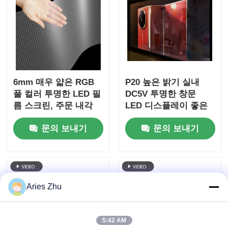
6mm 매우 얇은 RGB
P20 높은 밝기 실내
풀 컬러 투명한 LED 필
DC5V 투명한 창문
름 스크린, 주문 내각
LED 디스플레이 좋은
차원, 쇼핑 센터 상점
품질 판탈라 LED 투명
문의 보내기
문의 보내기
창 상업 광고를 위한 높
한 화면
은 투명도 가동 가능한
LED 필름
Aries Zhu
5:42 AM