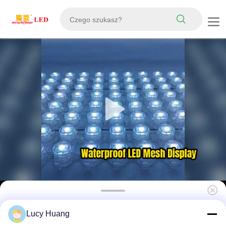
P62.5 12V SMD5050 RGB DMX512 IP67
Lucy Huang
Wodoodporny ekran siatkowy LED czytelny