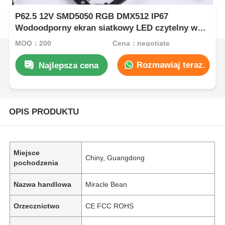
P62.5 12V SMD5050 RGB DMX512 IP67
Wodoodporny ekran siatkowy LED czytelny w
świetle słonecznym z kątem rozsyłu światła 160
MOQ：200
Cena：negotiate
°
Rozmawiaj teraz.
Najlepsza cena
OPIS PRODUKTU
Miejsce
Chiny, Guangdong
pochodzenia
Nazwa handlowa
Miracle Bean
Orzecznictwo
CE FCC ROHS