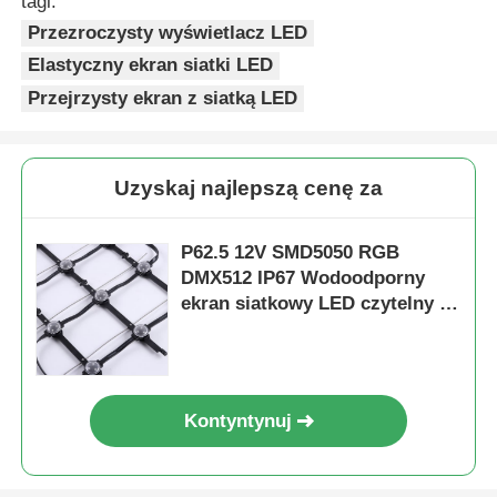
tagi:
Przezroczysty wyświetlacz LED
Elastyczny ekran siatki LED
Przejrzysty ekran z siatką LED
Uzyskaj najlepszą cenę za
P62.5 12V SMD5050 RGB
DMX512 IP67 Wodoodporny
ekran siatkowy LED czytelny w
świetle słonecznym z kątem
rozsyłu światła 160 °
Kontyntynuj