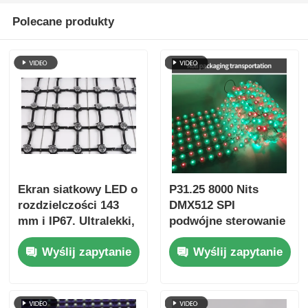
Polecane produkty
Ekran siatkowy LED o
P31.25 8000 Nits
rozdzielczości 143
DMX512 SPI
mm i IP67. Ultralekki,
podwójne sterowanie
duży wyświetlacz
energooszczędny
Wyślij zapytanie
Wyślij zapytanie
zewnętrzny do
ekran LED
kreatywnych
zewnętrzny o niskiej
projektów w zakresie
mocy
krajobrazu