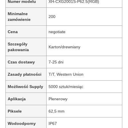
Numer modelu
XH-CXG2001S-P62.5(RGB)
Minimalne
200
zamówienie
Cena
negotiate
Szczegóły
Karton/drewniany
pakowania
Czas dostawy
7-25 dni
Zasady płatności
T/T, Western Union
Możliwość Supply
5000 sztuk/miesiąc
Aplikacja
Plenerowy
Piksele
62,5 mm
Wodoodporny
IP67