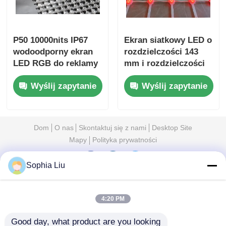
P50 10000nits IP67
Ekran siatkowy LED o
wodoodporny ekran
rozdzielczości 143
LED RGB do reklamy
mm i rozdzielczości
zewnętrznej fasady
IP67 Wodoodporny
Wyślij zapytanie
Wyślij zapytanie
budynku
duży wyświetlacz
zewnętrzny do
miejskich projektów
turystyki kulturalnej
Dom
O nas
Skontaktuj się z nami
Desktop Site
w nocy
Mapy
Polityka prywatności
Sophia Liu
Jakość
Ekran siatki LED
Fabryka w
Chinach.Copyright © 2026 Shenzhen Xinhe
4:20 PM
Lighting Optoelectronics Co., Ltd.. All Rights
Reserved.
Good day, what product are you looking 