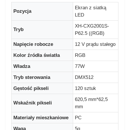
Ekran z siatką
Pozycja
LED
Wycieczka po fabryce
XH-CXG2001S-
Tryb
P62.5 ((RGB)
Kontrola jakości
Napięcie robocze
12 V prądu stałego
Skontaktuj się z nami
Kolor źródła światła
RGB
Władza
77W
Nowości
Tryb sterowania
DMX512
Gęstość pikseli
120 sztuk
Wszystkie przypadki
620,5 mm*62,5
Wskaźnik pikseli
mm
Poproś o wycenę
Materiały mieszkaniowe
PC
Ekran siatki LED
Waga
5g