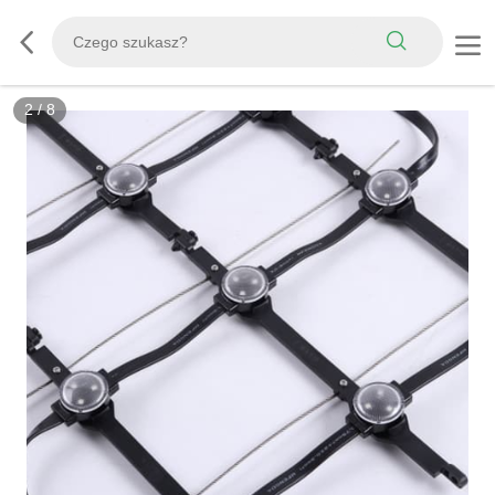
3
/
8