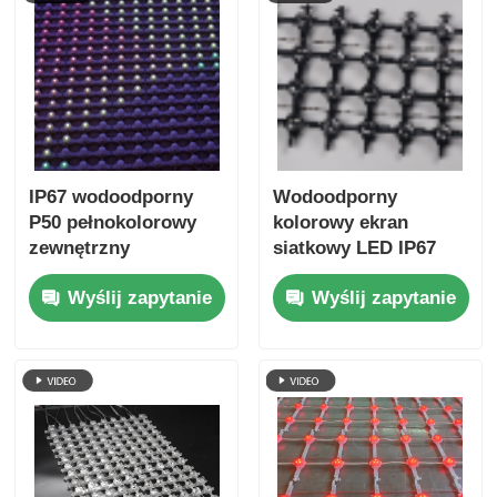
miejskiego
IP67 wodoodporny
Wodoodporny
P50 pełnokolorowy
kolorowy ekran
zewnętrzny
siatkowy LED IP67
elastyczny ekran
P62.5 Zewnętrzna
Wyślij zapytanie
Wyślij zapytanie
zasłonowy LED z
elastyczna kurtyna
siatką do fasady
siatkowa do
budynku
scenografii i
dekoracji budynków