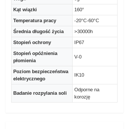
Kąt wiązki
160°
Wyświetlacz siatki LED
Temperatura pracy
-20°C-60°C
Średnia długość życia
>30000h
Przezroczysty ekran filmu LED
Stopień ochrony
IP67
Przezroczysty wyświetlacz LED
Stopień opóźnienia
V-0
płomienia
Latający dron z ekranem LED
Poziom bezpieczeństwa
IK10
elektrycznego
holograficzny ekran LED
Odporne na
Badanie rozpylania soli
korozję
Ekran kratki LED
Przezroczysty ekran wyświetlacza