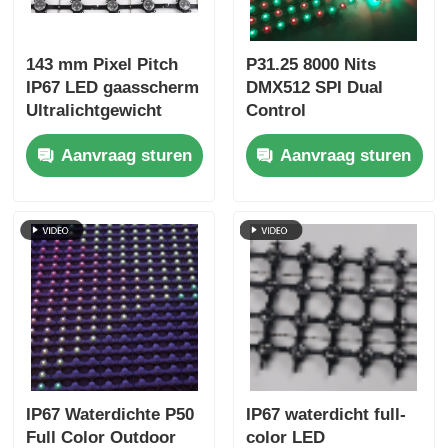
143 mm Pixel Pitch
P31.25 8000 Nits
IP67 LED gaasscherm
DMX512 SPI Dual
Ultralichtgewicht
Control
buiten groot display
energiezuinige
Aanvraag sturen
Aanvraag sturen
voor creatieve
laagvermogen
projecten in stedelijk
outdoor LED mesh
landschap
display
IP67 Waterdichte P50
IP67 waterdicht full-
Full Color Outdoor
color LED