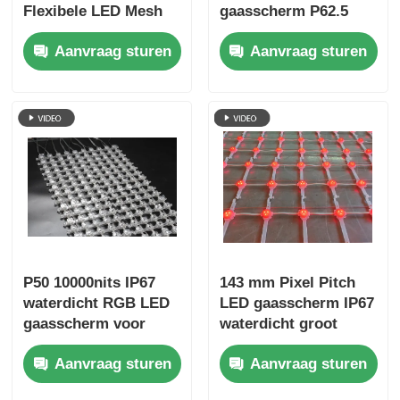
Flexibele LED Mesh
gaasscherm P62.5
Gordijn Display voor
buiten flexibel
Aanvraag sturen
Aanvraag sturen
de bouw van gevel
gaasgordijn voor
podiumontwerp en
bouwdecoratie
P50 10000nits IP67
143 mm Pixel Pitch
waterdicht RGB LED
LED gaasscherm IP67
gaasscherm voor
waterdicht groot
buitengevelreclame
buitendisplay voor
Aanvraag sturen
Aanvraag sturen
stedelijke nachtzicht
culturele toeristische