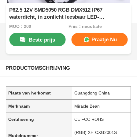
P62.5 12V SMD5050 RGB DMX512 IP67
waterdicht, in zonlicht leesbaar LED-
gaasscherm met 160 ° stralingshoek
MOQ：200
Prijs：negotiate
Praatje Nu
Beste prijs
PRODUCTOMSCHRIJVING
Plaats van herkomst
Guangdong China
Merknaam
Miracle Bean
Certificering
CE FCC ROHS
(RGB) XH-CXG2001S-
Modelnummer