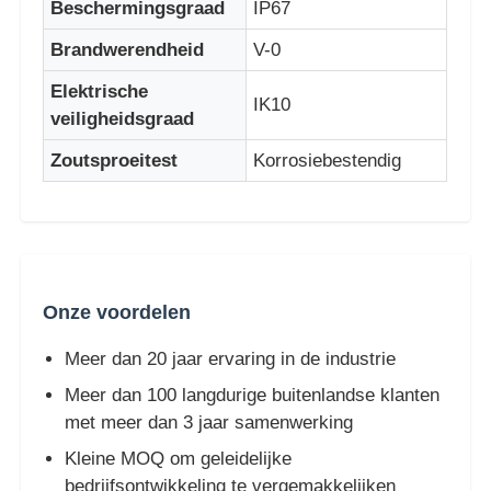
Beschermingsgraad
IP67
Brandwerendheid
V-0
LED -gaasdisplay
Elektrische
IK10
veiligheidsgraad
LED transparant filmscherm
Zoutsproeitest
Korrosiebestendig
Doorzichtig LED-display
Drone vliegende LED-scherm
Onze voordelen
Holografisch led-scherm
Meer dan 20 jaar ervaring in de industrie
Meer dan 100 langdurige buitenlandse klanten
LED -roosterscherm
met meer dan 3 jaar samenwerking
Kleine MOQ om geleidelijke
Transparant beeldscherm
bedrijfsontwikkeling te vergemakkelijken