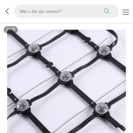
3
/
8