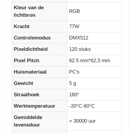
Kleur van de
RGB
lichtbron
Fabrieksreis
Kracht
77W
Kwaliteitscontrole
Controlemodus
DMX512
Pixeldichtheid
120 stuks
Neem contact met ons op
Pixel Pitch
62.5 mm*62,5 mm
Huismateriaal
PC's
Nieuws
Gewicht
5 g
Alle Gevallen
Straalhoek
160°
Werktemperatuur
-20°C-60°C
Offerte Aanvragen
Gemiddelde
> 30000 uur
levensduur
LED -maasscherm