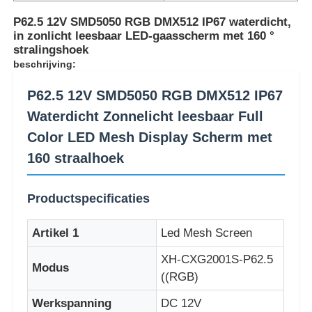
P62.5 12V SMD5050 RGB DMX512 IP67 waterdicht,
in zonlicht leesbaar LED-gaasscherm met 160 °
stralingshoek
beschrijving:
P62.5 12V SMD5050 RGB DMX512 IP67
Waterdicht Zonnelicht leesbaar Full
Color LED Mesh Display Scherm met
160 straalhoek
Productspecificaties
Huis
Artikel 1
Led Mesh Screen
XH-CXG2001S-P62.5
Producten
Modus
((RGB)
Werkspanning
DC 12V
Over Ons