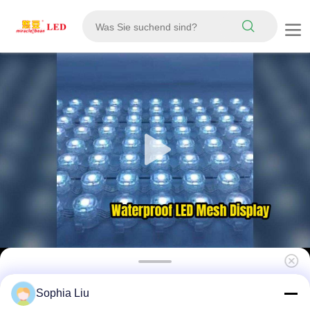
P62.5 12V SMD5050 RGB DMX512 IP67
Sophia Liu
wasserdicht Sonnenlicht lesbar LED-