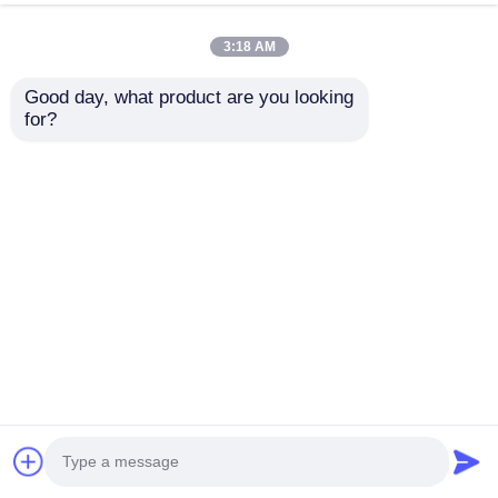
지금 챗팅하세요
조사를 보내세요
3:18 AM
#
투명한 지도된 창 전시
#
유연한 LED 메쉬 화면
Good day, what product are you looking 
#
투명한 주도하는 메쉬 스크린
for?
LED 메쉬 화면
2026-06-01
P62.5 12V SMD5050 RGB DMX512 IP67 방수 햇빛 읽기 가능 풀 컬러 LED 메
쉬 디스플레이 화면(160 빔 각도 포함) 제품 사양 목 지도된 망사형 화면 방법
XH-CXG2001S-P62.5(RGB) 작동 전압 DC 12V 광원 색상 RGB 힘 77W 제어
모드 DMX512 픽셀 밀도 120개 픽셀 피치 62.5mm*62.5mm 하우...
더보기
방문자의 메시지
메시지를 남겨주세요
아직 공개된 의견은 없습니다.