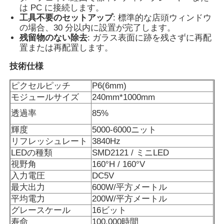
は PC に接続します。
工具不要のセットアップ
: 標準的な店頭ウィンドウ
LEDメッシュディスプレイ
の場合、30 分以内に設置が完了します。
残留物のない除去
: ガラス表面に跡を残さずに再配
置または再配置します。
LED透明なフィルムスクリーン
技術仕様
ピクセルピッチ
P6(6mm)
透明なLEDディスプレイ
モジュールサイズ
240mm*1000mm
透過率
85%
ドローン飛行LEDスクリーン
輝度
5000-6000ニット
リフレッシュレート
3840Hz
LEDの種類
SMD2121 / ミニLED
ホログラフィックLEDスクリーン
視野角
160°H / 160°V
入力電圧
DC5V
LEDグリルスクリーン
最大出力
600W/平方メートル
平均電力
200W/平方メートル
グレースケール
16ビット
透明な表示画面
寿命
100,000時間