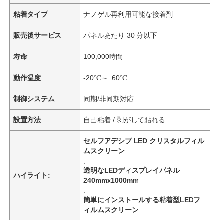
粘着タイプ
ナノゲル再利用可能な接着剤
販売後サービス
パネルあたり 30 分以下
寿命
100,000時間
動作温度
-20℃～+60℃
制御システム
同期/非同期対応
設置方法
自己粘着 / 剥がして貼れる
セルフアデシブ LED クリスタルフィル
ムスクリーン
ホーム
,
透明なLEDディスプレイパネル
ハイライト:
240mmx1000mm
製品
,
簡単にインストールする粘着型LEDフ
ィルムスクリーン
私たちについて