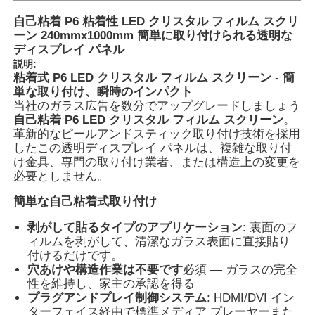
自己粘着 P6 粘着性 LED クリスタル フィルム スクリ
ーン 240mmx1000mm 簡単に取り付けられる透明な
会社案内
ディスプレイ パネル
説明:
粘着式 P6 LED クリスタル フィルム スクリーン - 簡
品質管理
単な取り付け、瞬時のインパクト
当社のガラス広告を数分でアップグレードしましょう
自己粘着 P6 LED クリスタル フィルム スクリーン
。
お問い合わせ
革新的なピールアンドスティック取り付け技術を採用
したこの透明ディスプレイ パネルは、複雑な取り付
け金具、専門の取り付け業者、または構造上の変更を
ニュース
必要としません。
簡単な自己粘着式取り付け
すべての場合
剥がして貼るタイプのアプリケーション
: 裏面のフ
ィルムを剥がして、清潔なガラス表面に直接貼り
付けるだけです。
引金 を 求め て ください
穴あけや構造作業は不要です
必須 — ガラスの完全
性を維持し、家主の承認を得る
プラグアンドプレイ制御システム
: HDMI/DVI イン
LEDメッシュ画面
ターフェイス経由で標準メディア プレーヤーまた