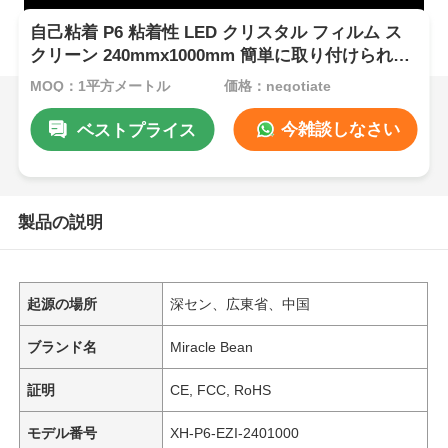
自己粘着 P6 粘着性 LED クリスタル フィルム ス
クリーン 240mmx1000mm 簡単に取り付けられる
透明なディスプレイ パネル
MOQ：1平方メートル
価格：negotiate
今雑談しなさい
ベストプライス
製品の説明
起源の場所
深セン、広東省、中国
ブランド名
Miracle Bean
証明
CE, FCC, RoHS
モデル番号
XH-P6-EZI-2401000