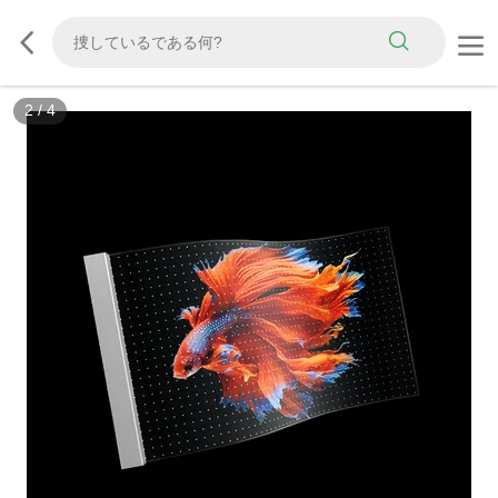
3
/
4