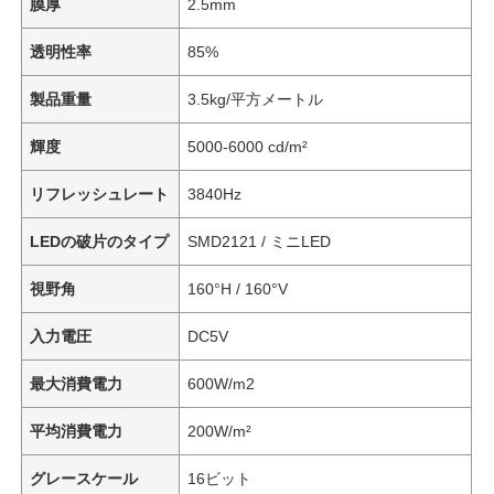
膜厚
2.5mm
透明性率
85%
製品重量
3.5kg/平方メートル
輝度
5000-6000 cd/m²
リフレッシュレート
3840Hz
LEDの破片のタイプ
SMD2121 / ミニLED
視野角
160°H / 160°V
入力電圧
DC5V
最大消費電力
600W/m2
平均消費電力
200W/m²
グレースケール
16ビット