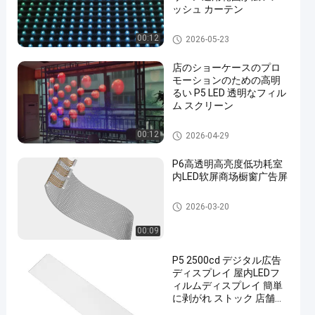
ッシュ カーテン
LEDメッシュ画面
00:12
2026-05-23
店のショーケースのプロ
モーションのための高明
るい P5 LED 透明なフィル
ム スクリーン
LED透明なフィルムスクリーン
00:12
2026-04-29
P6高透明高亮度低功耗室
内LED软屏商场橱窗广告屏
LED透明なフィルムスクリーン
2026-03-20
00:09
P5 2500cd デジタル広告
ディスプレイ 屋内LEDフ
ィルムディスプレイ 簡単
に剥がれ ストック 店舗ウ
ィンドウの設置