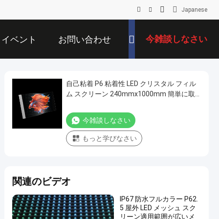
Japanese
今雑談しなさい
イベント
お問い合わせ
自己粘着 P6 粘着性 LED クリスタル フィル
ム スクリーン 240mmx1000mm 簡単に取
り付けられる透明なディスプレイ パネル
今雑談しなさい
もっと学びなさい
関連のビデオ
IP67 防水フルカラー P62.
5 屋外 LED メッシュ スク
リーン適用範囲が広いメ