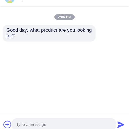
2:06 PM
Good day, what product are you looking 
for?
商業広告用のカスタム
P6 240*960 高透明度
キャビネットサイズを
LED インダース 透明
備えた10mm超薄型
フィルムスクリーン 小
RGBフルカラー透明
売用ウィンドウディス
お問い合わせを送信
お問い合わせを送信
LEDフィルムスクリー
プレイ用のガラス窓
ン
ホーム
企業情報
お問い合わせ
Desktop Site
サイトマップ
プライバシーポリシー規約
品質
LEDメッシュ画面
中国工場.Copyright © 2026
Shenzhen Xinhe Lighting Optoelectronics Co.,