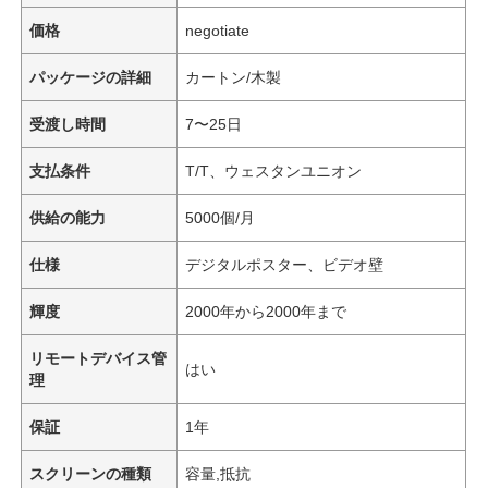
価格
negotiate
パッケージの詳細
カートン/木製
受渡し時間
7〜25日
支払条件
T/T、ウェスタンユニオン
供給の能力
5000個/月
仕様
デジタルポスター、ビデオ壁
輝度
2000年から2000年まで
リモートデバイス管
はい
理
保証
1年
スクリーンの種類
容量,抵抗