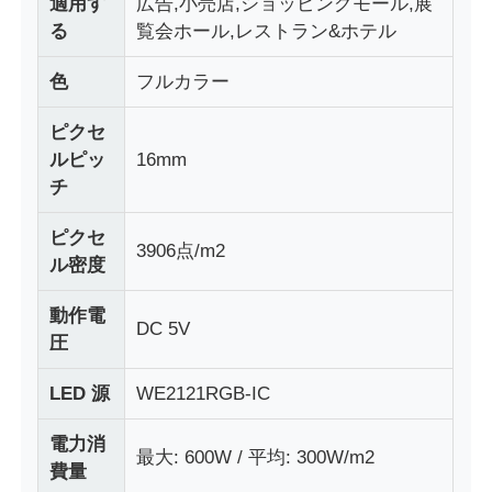
適用す
広告,小売店,ショッピングモール,展
る
覧会ホール,レストラン&ホテル
会社案内
色
フルカラー
ピクセ
品質管理
ルピッ
16mm
チ
お問い合わせ
ピクセ
3906点/m2
ル密度
ニュース
動作電
DC 5V
すべての場合
圧
LED 源
WE2121RGB-IC
引金 を 求め て ください
電力消
最大: 600W / 平均: 300W/m2
費量
LEDメッシュ画面