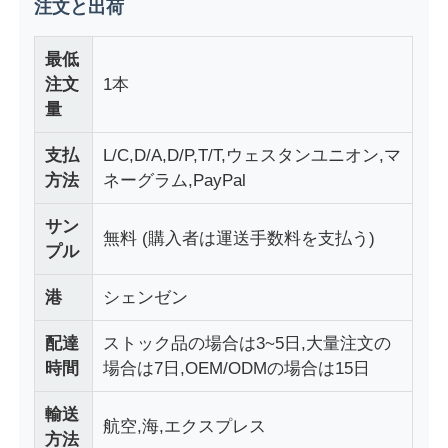
注文と出荷
最低
注文
1本
量
支払
L/C,D/A,D/P,T/T,ウェスタンユニオン,マ
方法
ネーグラム,PayPal
サン
無料 (購入者は運送手数料を支払う)
プル
港
シェンゼン
配達
ストック品の場合は3~5日,大量注文の
時間
場合は7日,OEM/ODMの場合は15日
輸送
航空,海,エクスプレス
方法