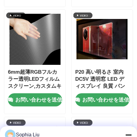
ー 空港ターミナル 豪
華ブランド展示場
6mm超薄RGBフルカ
P20 高い明るさ 室内
ラー透明LEDフィルム
DC5V 透明窓 LED デ
スクリーン,カスタムキ
ィスプレイ 良質 パン
ャビネット寸法,モール
タラ LED 透明画面
お問い合わせを送信
お問い合わせを送信
ストアウィンドウ商業
広告のための高透明性
柔軟LEDフィルム
Sophia Liu