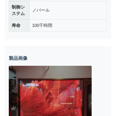
制御シ
ノバール
ステム
LEDメッシュディスプレイ
寿命
100千時間
LED透明なフィルムスクリーン
透明なLEDディスプレイ
製品画像
ドローン飛行LEDスクリーン
ホログラフィックLEDスクリーン
LEDグリルスクリーン
透明な表示画面