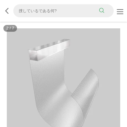
3
/
7