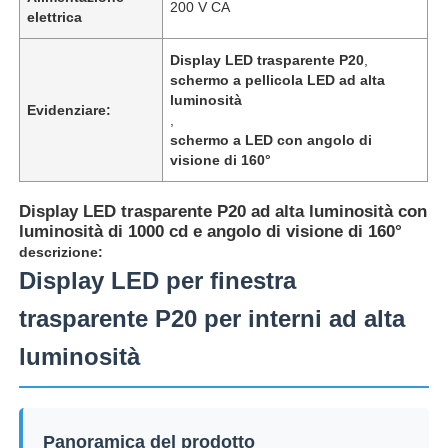
200 V CA
elettrica
Display LED trasparente P20
,
schermo a pellicola LED ad alta
luminosità
Evidenziare:
,
schermo a LED con angolo di
visione di 160°
Display LED trasparente P20 ad alta luminosità con
luminosità di 1000 cd e angolo di visione di 160°
descrizione:
Display LED per finestra
trasparente P20 per interni ad alta
Casa.
luminosità
Prodotti
Panoramica del prodotto
Chi Siamo