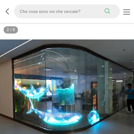
3
/
8