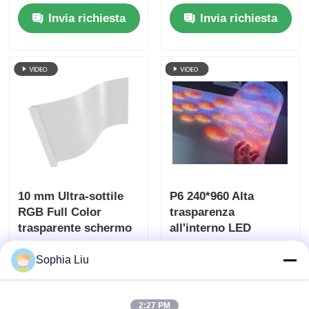
Screen, Dimensione
LED Display di buona
Invia richiesta
Invia richiesta
del gabinetto
qualità Pantalla LED
personalizzato, Film
trasparente schermo
LED flessibile ad alta
trasparenza per la
pubblicità
commerciale della
vetrina del centro
commerciale
10 mm Ultra-sottile
P6 240*960 Alta
RGB Full Color
trasparenza
trasparente schermo
all'interno LED
a LED con dimensioni
trasparente pellicola
Invia richiesta
Invia richiesta
personalizzate per la
schermo vetro
Sophia Liu
pubblicità
commerciale
2:27 PM