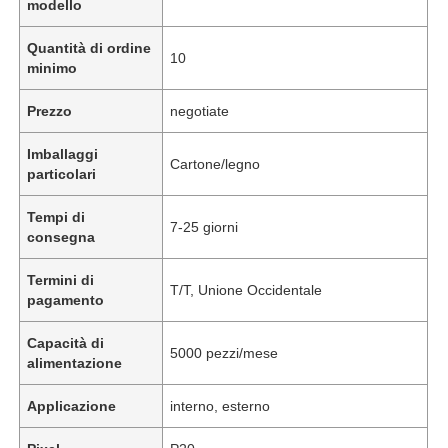
modello
Quantità di ordine
10
minimo
Prezzo
negotiate
Imballaggi
Cartone/legno
particolari
Tempi di
7-25 giorni
consegna
Termini di
T/T, Unione Occidentale
pagamento
Capacità di
5000 pezzi/mese
alimentazione
Applicazione
interno, esterno