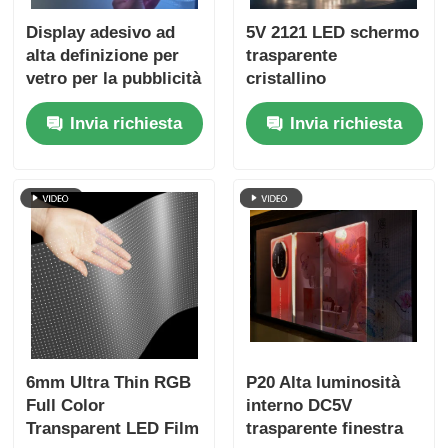
Display adesivo ad
5V 2121 LED schermo
alta definizione per
trasparente
vetro per la pubblicità
cristallino
nei negozi al
trasparente schermo
Invia richiesta
Invia richiesta
dettaglio
multimediale digitale
per il commercio al
dettaglio vetrina
centro espositivo
aeroporto terminale e
vetrina di lusso
6mm Ultra Thin RGB
P20 Alta luminosità
Full Color
interno DC5V
Transparent LED Film
trasparente finestra