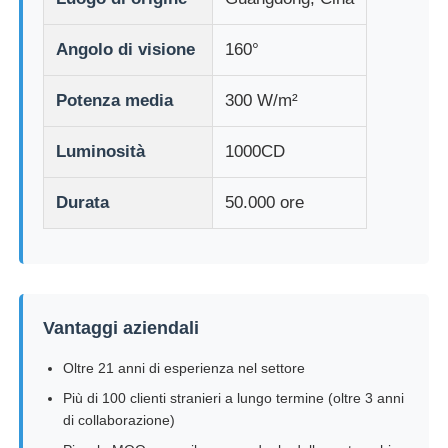
Angolo di visione
160°
Display a mesh a LED
Potenza media
300 W/m²
Schermo del film trasparente a LED
Luminosità
1000CD
Display LED trasparente
Durata
50.000 ore
Schermo LED Volante per Droni
schermo a led olografico
Vantaggi aziendali
Oltre 21 anni di esperienza nel settore
Schermo della griglia a LED
Più di 100 clienti stranieri a lungo termine (oltre 3 anni
di collaborazione)
Schermo di visualizzazione trasparente