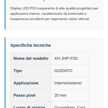
Display LED P20 trasparente di alta qualità progettato per
applicazioni interne, caratterizzato da luminosità e
Fatory Tour
trasparenza eccellenti per esperienze visive ottimali.
Controllo di qualità
Contattaci
Specifiche tecniche
Nome del modello
XH-JHP-P20
Notizie
Tipo
GUIDATO
Tutti i casi
Applicazione
Interno/esterno
Chiedi un preventivo
Passo pixel
20 mm
Schermata a mesh a LED
Luogo di origine
Guangdong, Cina