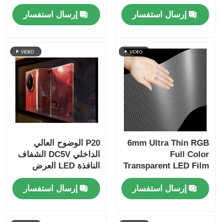
الرقمي للتجزئة واجهة
إرسال استفسار
إرسال استفسار
المتجر الزجاجي مركز
المعارض محطة المطار
وعرض العلامات التجارية
الفاخرة
6mm Ultra Thin RGB
P20 الوضوح العالي
Full Color
الداخلي DC5V الشفاف
Transparent LED Film
النافذة LED العرض
Screen, Custom
جودة جيدة Pantalla
إرسال استفسار
إرسال استفسار
Cabinet Dimension,
LED شاشة شفافة
High Transparency
Flexible LED Film for