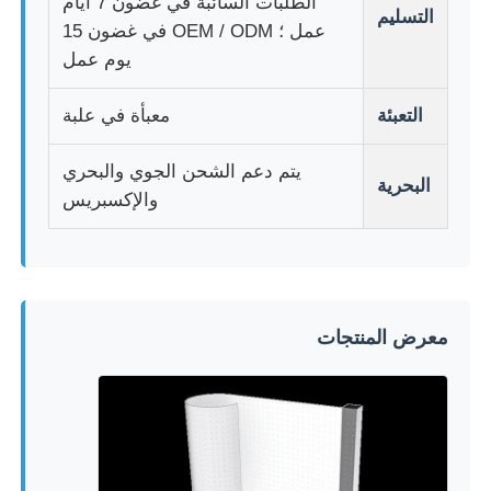
الطلبات السائبة في غضون 7 أيام
التسليم
عمل ؛ OEM / ODM في غضون 15
يوم عمل
التعبئة
معبأة في علبة
يتم دعم الشحن الجوي والبحري
البحرية
والإكسبريس
معرض المنتجات