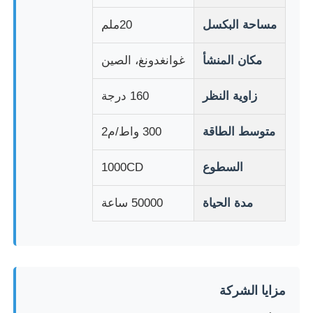
مساحة البكسل
20ملم
جولة في المعمل
مكان المنشأ
غوانغدونغ، الصين
ضبط الجودة
زاوية النظر
160 درجة
اتصل بنا
متوسط الطاقة
300 واط/م2
السطوع
1000CD
أخبار
مدة الحياة
50000 ساعة
جميع القضايا
اطلب عرض أسعار
مزايا الشركة
LED شبكة الشاشة