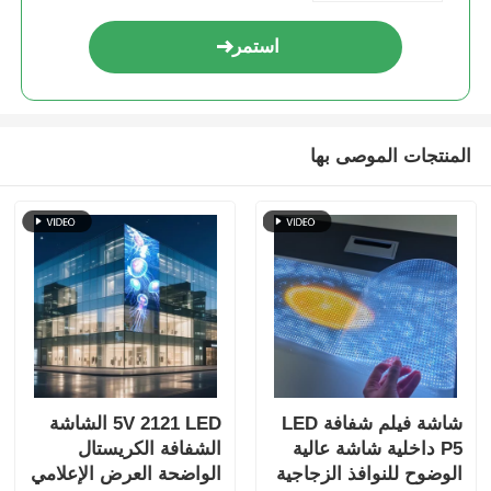
استمر
المنتجات الموصى بها
شاشة فيلم شفافة LED
5V 2121 LED الشاشة
P5 داخلية شاشة عالية
الشفافة الكريستال
الوضوح للنوافذ الزجاجية
الواضحة العرض الإعلامي