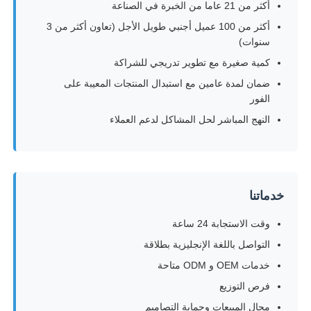
أكثر من 21 عاما من الخبرة في الصناعة
أكثر من 100 عميل أجنبي طويل الأجل (تعاون أكثر من 3
LED شبكة الشبكة
سنوات)
كمية صغيرة مع تطوير تدريجي للشراكة
قاد شاشة فيلم شفاف
ضمان لمدة عامين مع استبدال المنتجات المعيبة على
الفور
النهج المباشر لحل المشاكل لدعم العملاء
شاشة LED شفافة
شاشة LED طائرة بدون طيار
خدماتنا
شاشة LED ثلاثية الأبعاد
وقت الاستجابة 24 ساعة
التواصل باللغة الإنجليزية بطلاقة
شاشة مصبغة LED
خدمات OEM و ODM متاحة
فرص التوزيع
شاشة عرض شفافة
مجال المبيعات وحماية التصاميم