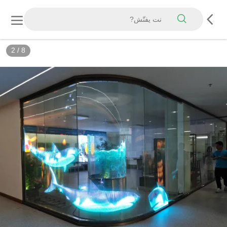
3
/
8