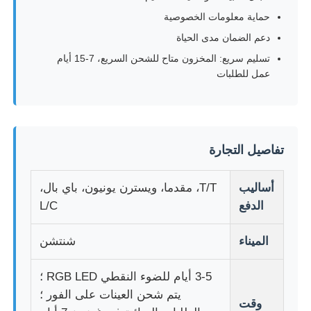
حماية معلومات الخصوصية
دعم الضمان مدى الحياة
تسليم سريع: المخزون متاح للشحن السريع، 7-15 أيام
عمل للطلبات
تفاصيل التجارة
أساليب
T/T، مقدما، ويسترن يونيون، باي بال،
الدفع
L/C
الميناء
شنتشن
3-5 أيام للضوء النقطي RGB LED ؛
يتم شحن العينات على الفور ؛
وقت