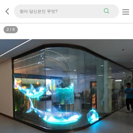
3
/
8