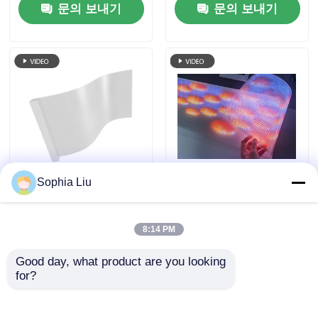
문의 보내기
문의 보내기
창 상업 광고를 위한 높
한 화면
은 투명도 가동 가능한
LED 필름
Sophia Liu
상업 광고용 사용자 정
P6 240*960 높은 투명
의 캐비닛 크기와
성 실내 LED 투명 필름
10mm 초고형 RGB 풀
스크린 유저용 창문 디
8:14 PM
컬러 투명한 LED 필름
스플레이용 유리 창문
문의 보내기
문의 보내기
스크린
Good day, what product are you looking 
for?
홈
사이트맵
연락처
Desktop Site