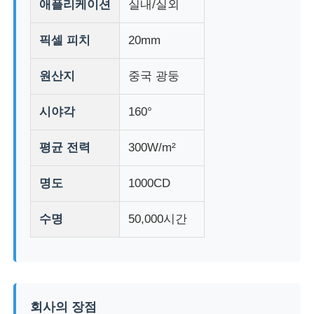
애플리케이션
실내/실외
픽셀 피치
20mm
공장 투어
원산지
중국 광둥
품질 관리
시야각
160°
문의하기
평균 전력
300W/m²
뉴스
명도
1000CD
모든 케이스
수명
50,000시간
견적 요청
회사의 장점
LED 메쉬 화면