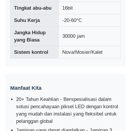
Tingkat abu-abu
16bit
LED MESH DISPLAY
Suhu Kerja
-20-60°C
Jangka Hidup
Layar Film Transparan LED
30000 jam
yang Biasa
Sistem kontrol
Nova/Mosier/Kalet
Tampilan LED Transparan
Layar LED Terbang Drone
Manfaat Kita
Layar led holografik
20+ Tahun Keahlian - Berspesialisasi dalam
solusi pencahayaan piksel LED dengan kontrol
Layar Grille LED
yang mudah dan instalasi yang fleksibel untuk
pelanggan global
Tampilan layar transparan
Jaminan yang dapat diandalkan - Jaminan 3