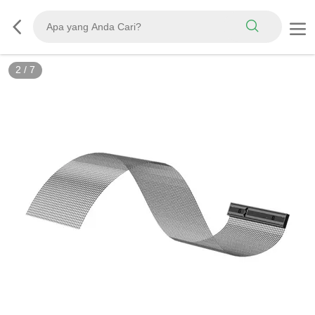
3
/
7