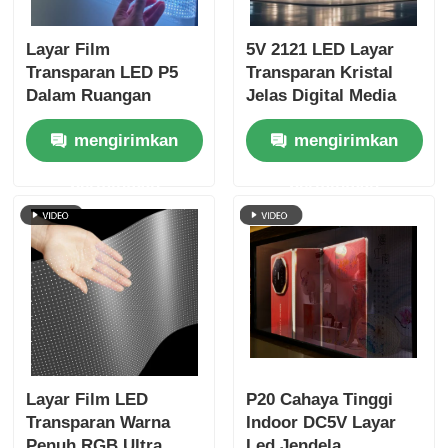
Layar Film
5V 2121 LED Layar
Transparan LED P5
Transparan Kristal
Dalam Ruangan
Jelas Digital Media
Tampilan Perekat
Display untuk Retail
mengirimkan
mengirimkan
Definisi Tinggi untuk
Storefront Kaca
Iklan Toko Ritel
Pusat Pameran
permintaan
permintaan
Jendela Kaca
Terminal Bandara dan
Luxury Brand
Showcase
Layar Film LED
P20 Cahaya Tinggi
Transparan Warna
Indoor DC5V Layar
Penuh RGB Ultra
Led Jendela