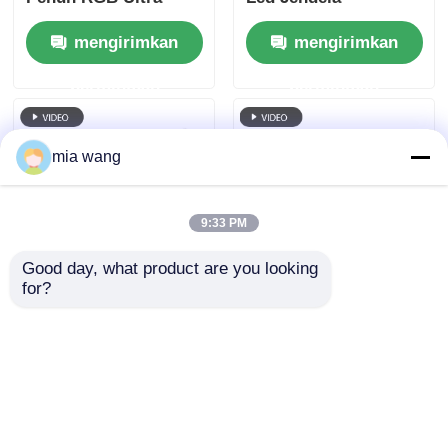
Tipis 6mm, Dimensi
Transparan Kualitas
mengirimkan
mengirimkan
Kabinet Kustom, Film
Baik Pantalla LED
LED Fleksibel
Layar Transparan
permintaan
permintaan
Transparansi Tinggi
untuk Iklan Komersial
Jendela Toko Mall
mia wang
9:33 PM
Good day, what product are you looking 
for?
10mm Ultra-Tipis
P6 240*960 Jendela
RGB Full Color
Kaca Layar Film
Transparan LED Film
Transparan LED
Screen dengan
Dalam Ruangan
mengirimkan
mengirimkan
ukuran lemari khusus
Transparansi Tinggi
untuk iklan komersial
untuk Tampilan
permintaan
permintaan
Jendela Ritel