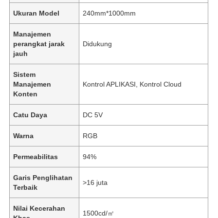
Ukuran Model
240mm*1000mm
Manajemen
perangkat jarak
Didukung
jauh
Sistem
Manajemen
Kontrol APLIKASI, Kontrol Cloud
Konten
Catu Daya
DC 5V
Warna
RGB
Permeabilitas
94%
Garis Penglihatan
>16 juta
Terbaik
Nilai Kecerahan
1500cd/㎡
Khas