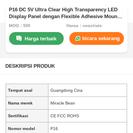
P16 DC 5V Ultra Clear High Transparency LED
Display Panel dengan Flexible Adhesive Mount
untuk ruang pameran perusahaan
MOQ：500
Harga：negotiate
bicara sekarang
Harga terbaik
DESKRIPSI PRODUK
Tempat asal
Guangdong Cina
Nama merek
Miracle Bean
Sertifikasi
CE FCC ROHS
Nomor model
P16