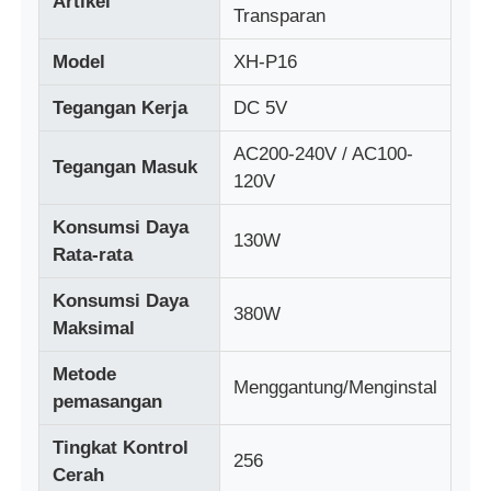
Artikel
Transparan
Model
XH-P16
Wisata pabrik
Tegangan Kerja
DC 5V
Kontrol kualitas
AC200-240V / AC100-
Tegangan Masuk
120V
Hubungi Kami
Konsumsi Daya
130W
Rata-rata
Berita
Konsumsi Daya
380W
Maksimal
Semua Kasus
Metode
Menggantung/Menginstal
pemasangan
Minta Penawaran Harga
Tingkat Kontrol
256
Cerah
Layar LED Mesh