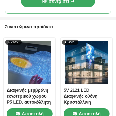
Να συνεχίσει
Συνιστώμενα προϊόντα
Διαφανής μεμβράνη
5V 2121 LED
εσωτερικού χώρου
Διαφανής οθόνη
P5 LED, αυτοκόλλητη
Κρυστάλλινη
οθόνη υψηλής
διαφανής ψηφιακή
Αποστολή
Αποστολή
ευκρίνειας για
οθόνη μέσων