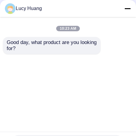
εμπορικών κέντρων
Lucy Huang
10:23 AM
Good day, what product are you looking 
10mm Εξαιρετικά
P6 240*960 Υψηλής
for?
λεπτή RGB Πλήρης
διαφάνειας
έγχρωμη διαφανής
εσωτερική οθόνη
οθόνη LED φιλμ με
LED διαφανής ταινίας
Αποστολή
Αποστολή
προσαρμοσμένο
οθόνης γυαλί
μέγεθος ντουλαπιού
παράθυρο για οθόνη
ερώτησης
ερώτησης
για εμπορική
παραθύρου λιανικής
διαφήμιση
πώλησης
Αρχική Σελίδα
Περίπου εμείς
επαφή
Desktop Site
Χάρτης Ιστοτόπου
Πολιτική μυστικότητας
Ποιότητα
Οθόνη LED Mesh
Κίνα