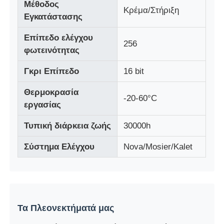
Μέθοδος
Κρέμα/Στήριξη
Εγκατάστασης
Οθόνη LED Mesh
Επίπεδο ελέγχου
256
φωτεινότητας
LED διαφανής οθόνη φιλμ
Γκρι Επίπεδο
16 bit
Διαφανής οθόνη LED
Θερμοκρασία
-20-60°C
εργασίας
Οθόνη LED που πετάει με drone
Τυπική διάρκεια ζωής
30000h
Σύστημα Ελέγχου
Nova/Mosier/Kalet
Ολογραφική οθόνη LED
Οθόνη μάσκας LED
Τα Πλεονεκτήματά μας
Διαφανής οθόνη