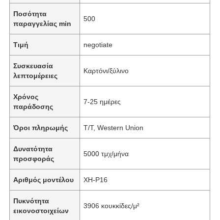
Ποσότητα
500
παραγγελίας min
Τιμή
negotiate
Συσκευασία
Καρτόνι/ξύλινο
λεπτομέρειες
Χρόνος
7-25 ημέρες
παράδοσης
Όροι πληρωμής
T/T, Western Union
Δυνατότητα
5000 τμχ/μήνα
προσφοράς
Αριθμός μοντέλου
XH-P16
Πυκνότητα
3906 κουκκίδες/μ²
εικονοστοιχείων