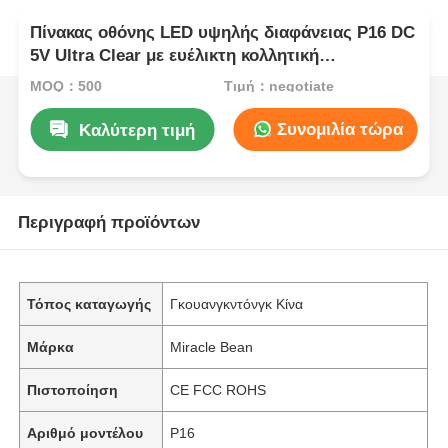
Πίνακας οθόνης LED υψηλής διαφάνειας P16 DC
5V Ultra Clear με ευέλικτη κολλητική
τοποθέτηση για εκθεσιακές αίθουσες
MOQ：500
Τιμή：negotiate
επιχειρήσεων
Συνομιλία τώρα
Καλύτερη τιμή
Περιγραφή προϊόντων
Τόπος καταγωγής
Γκουανγκντόνγκ Κίνα
Μάρκα
Miracle Bean
Πιστοποίηση
CE FCC ROHS
Αριθμό μοντέλου
P16