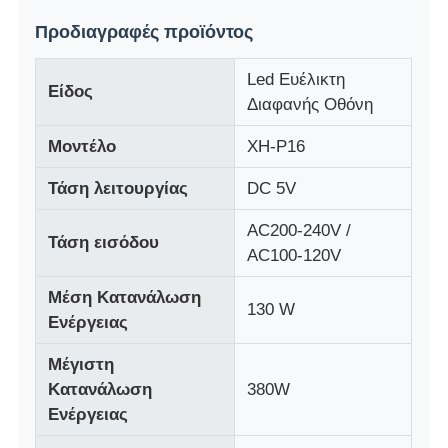
Προδιαγραφές προϊόντος
Γύρος εργοστασίων
Led Ευέλικτη
Είδος
Διαφανής Οθόνη
Ποιοτικός έλεγχος
Μοντέλο
XH-P16
Επικοινωνήστε μαζί μας
Τάση λειτουργίας
DC 5V
AC200-240V /
Τάση εισόδου
Ειδήσεις
AC100-120V
Μέση Κατανάλωση
130 W
Όλες οι περιπτώσεις
Ενέργειας
Μέγιστη
Ζητήστε μια προσφορά
Κατανάλωση
380W
Ενέργειας
Οθόνη LED Mesh