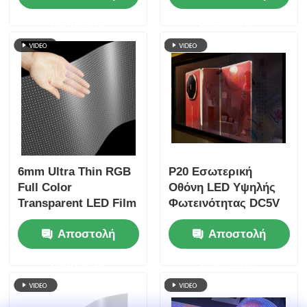
γυάλινο παράθυρο
ενημέρωσης για
ερώτησης
ερώτησης
Διαφήμιση
λιανική πώληση
καταστήματος
Παράθυρο
λιανικής
καταστήματος
Κέντρο εκθέσεων
γυαλιού Αεροδρόμιο
Τερματικό και
προβολή πολυτελών
εμπορικών σημάτων
6mm Ultra Thin RGB
P20 Εσωτερική
Full Color
Οθόνη LED Υψηλής
Transparent LED Film
Φωτεινότητας DC5V
Screen, Custom
Διαφανές Παράθυρο
Αποστολή
Αποστολή
Cabinet Dimension,
Καλής Ποιότητας
High Transparency
Διαφανής Οθόνη LED
ερώτησης
ερώτησης
Flexible LED Film για
εμπορική διαφήμιση
στα παράθυρα των