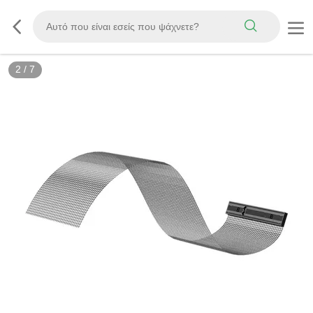
3
/
7