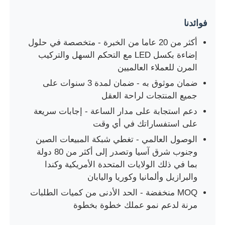
فوائدنا
LED شبكة الشبكة
أكثر من 20 عاما من الخبرة - متخصصة في حلول
إضاءة بكسل LED مع التحكم السهل والتركيب
قاد شاشة فيلم شفاف
المرن للعملاء العالميين
ضمان موثوق به - ضمان لمدة 3 سنوات على
شاشة LED شفافة
جميع المنتجات لراحة العقل
دعم استجابة على مدار الساعة - إجابات سريعة
شاشة LED طائرة بدون طيار
على استفساراتك في أي وقت
الوصول العالمي - تغطي شبكة المبيعات الصين
وجنوب شرق آسيا وتصدر إلى أكثر من 80 دولة
شاشة LED ثلاثية الأبعاد
بما في ذلك الولايات المتحدة الأمريكية وكندا
والبرازيل وألمانيا وكوريا واليابان
شاشة مصبغة LED
MOQ منخفضة - الحد الأدنى من كميات الطلبات
مرنة لدعم نمو عملك خطوة بخطوة
شاشة عرض شفافة