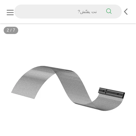
3
/
7