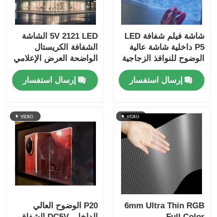
شاشة فيلم شفافة LED
5V 2121 LED الشاشة
P5 داخلية شاشة عالية
الشفافة الكريستال
الوضوح للنوافذ الزجاجية
الواضحة العرض الإعلامي
الرقمي للتجزئة واجهة
إرسال استفسار
إرسال استفسار
المتجر الزجاجي مركز
المعارض محطة المطار
وعرض العلامات التجارية
الفاخرة
6mm Ultra Thin RGB
P20 الوضوح العالي
Full Color
الداخلي DC5V الشفاف