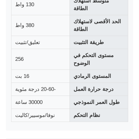
متوسط استهلاك
130 واط
الطاقة
جولة في المعمل
الحد الأقصى لاستهلاك
380 واط
الطاقة
ضبط الجودة
طريقة التثبيت
تعليق/تثبيت
مستوى التحكم في
اتصل بنا
256
الوضوح
المستوى الرمادي
16 بت
أخبار
درجة حرارة العمل
-20-60 درجة مئوية
جميع القضايا
طول العمر النموذجي
30000 ساعة
نظام التحكم
نوفا/موسيير/كاليت
اطلب عرض أسعار
LED شبكة الشاشة