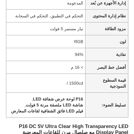
إدارة الأجهزة عن بُعد
المدعومة
نظام إدارة المحتوى
التحكم في التطبيق، التحكم في السحابة
مزود الطاقة
تيار مستمر 5 فولت
لون
RGB
نفاذية
94%
أفضل خط البصر
> 16 م
قيمة السطوع
1500cd /
النموذجية
P16 لوحة عرض شفافة LED
,
تسليط الضوء:
شاشة LED ملصقة مرنة 5 فولت
,
فيلم LED فائق الشفافية لقاعات المعارض
P16 DC 5V Ultra Clear High Transparency LED
Display Panel مع صلصال مرن للقاعات المعرضية