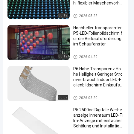
h, flexibler Maschenvorha
ng
LED -Netzbildschirm
00:12
2026-05-23
Hochheller transparenter
P5-LED-Folienbildschirm f
ür die Verkaufsförderung
im Schaufenster
LED transparente Filmbildschir
00:12
2026-04-29
m
P6 Hohe Transparenz Ho
he Helligkeit Geringer Stro
mverbrauch Indoor LED-F
olienbildschirm Einkaufsz
entrum Fenster Werbebil
dschirm
LED transparente Filmbildschir
00:09
2026-03-20
m
P5 2500cd Digitale Werbe
anzeige Innenraum LED-Fi
lm-Anzeige mit einfacher
Schälung und Installation
für Schaufenster