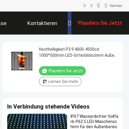
German
Plaudern Sie Jetzt
sse
Kontaktieren
Sie Uns
Hochhelligkeit P3.9 4000-4500cd
1000*500mm LED-Gitterbildschirm Außen-
LED-Display für kommerzielle
Werbekampagnen
Plaudern Sie Jetzt
Lernen Sie mehr
In Verbindung stehende Videos
IP67 Wasserdichter Vollfa
rb-P62.5 LED-Maschensc
hirm für den Außenbereic