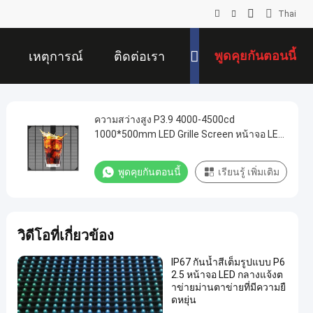
Thai
พูดคุยกันตอนนี้
เหตุการณ์
ติดต่อเรา
ความสว่างสูง P3.9 4000-4500cd
1000*500mm LED Grille Screen หน้าจอ LED
นอกสําหรับแคมเปญโฆษณาพาณิชย์
พูดคุยกันตอนนี้
เรียนรู้ เพิ่มเติม
วิดีโอที่เกี่ยวข้อง
IP67 กันน้ำสีเต็มรูปแบบ P6
2.5 หน้าจอ LED กลางแจ้งต
าข่ายม่านตาข่ายที่มีความยื
ดหยุ่น