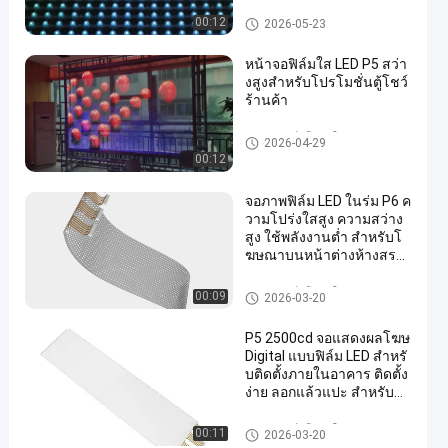
หน้าจอตาข่าย LED
00:12
2026-05-23
หน้าจอฟิล์มใส LED P5 สว่า
งสูงสำหรับโปรโมชั่นตู้โชว์
ร้านค้า
หน้าจอฟิล์มโปร่งใส LED
2026-04-29
00:12
จอภาพฟิล์ม LED ในร่ม P6 ค
วามโปร่งใสสูง ความสว่าง
สูง ใช้พลังงานต่ำ สำหรับโ
ฆษณาบนหน้าต่างห้างสรร
พสินค้า
หน้าจอฟิล์มโปร่งใส LED
00:09
2026-03-20
P5 2500cd จอแสดงผลโฆษ
Digital แบบฟิล์ม LED สำหรั
บติดตั้งภายในอาคาร ติดตั้ง
ง่าย ลอกแล้วแปะ สำหรับติ
ดกระจกหน้าร้าน
หน้าจอฟิล์มโปร่งใส LED
00:11
2026-03-20