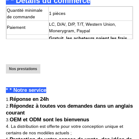
* * Détails du commerce
Quantité minimale
1 pièces
de commande
LC, D/A/, D/P, T/T, Western Union,
Paiement
Monerygram, Paypal
Gratuit, les acheteurs paient les frais
Échantillon
de transport
Port
Shenzhen
3-5 jours
Nous garderons un stock pour une
Nos prestations
certaine quantité de produits ;
Pour des exemples de commandes :
nous pouvons envoyer les produits dès
* * Notre service
Délai de livraison
que nous recevons le paiement ;
Réponse en 24h
Pour les grosses commandes :
1.
généralement, le délai de livraison est de
Répondez à toutes vos demandes dans un anglais
2.
7 jours ouvrables ;
courant
Commandes OEM et ODM :
OEM et ODM sont les bienvenus
3.
dans un délai de 15 jours ouvrés.
4. La distribution est offerte pour votre conception unique et
Boîte en carton ou comme exigence du
certains de nos modèles actuels ;
Emballage
client