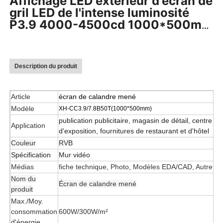
Affichage LED extérieur d'écran de
gril LED de l'intense luminosité
P3.9 4000-4500cd 1000*500mm
pour les campagnes publicitaires
commerciales
Description du produit
Article
écran de calandre mené
Modèle
XH-CC3.9/7.8B50T(1000*500mm)
publication publicitaire, magasin de détail, centre co
Application
d'exposition, fournitures de restaurant et d'hôtel
Couleur
RVB
Spécification
Mur vidéo
Médias
fiche technique, Photo, Modèles EDA/CAD, Autre
Nom du
Écran de calandre mené
produit
Max./Moy.
consommation
600W/300W/m²
d'énergie