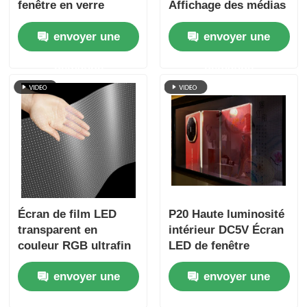
fenêtre en verre
Affichage des médias
numériques clairs
envoyer une
envoyer une
pour le commerce de
détail Centre
demande
demande
d'exposition en verre
Terminal de l'aéroport
et vitrine de marque
de luxe
Écran de film LED
P20 Haute luminosité
transparent en
intérieur DC5V Écran
couleur RGB ultrafin
LED de fenêtre
de 6 mm, dimension
transparente de
envoyer une
envoyer une
de l'armoire
bonne qualité
personnalisée, film
Pantalla Écran LED
demande
demande