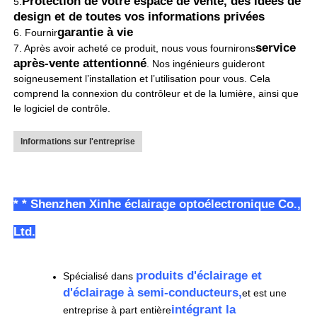
Protection de votre espace de vente, des idées de
5.
design et de toutes vos informations privées
Par air, par mer, express sont pris en
Expédition
garantie à vie
charge.
6. Fournir
service
7. Après avoir acheté ce produit, nous vous fournirons
après-vente attentionné
. Nos ingénieurs guideront
soigneusement l’installation et l’utilisation pour vous. Cela
comprend la connexion du contrôleur et de la lumière, ainsi que
le logiciel de contrôle.
Informations sur l'entreprise
* * Shenzhen Xinhe éclairage optoélectronique Co.,
Ltd.
produits d'éclairage et
Spécialisé dans
d'éclairage à semi-conducteurs,
et est une
intégrant la
entreprise à part entière