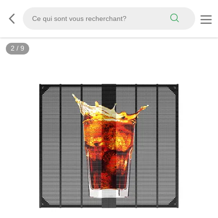
3
/
9