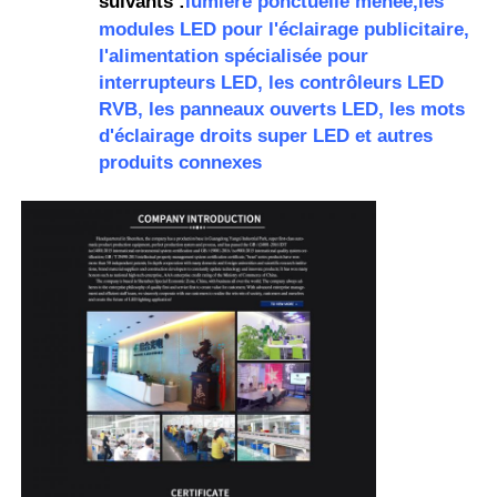
suivants :
lumière ponctuelle menée,
les
modules LED pour l'éclairage publicitaire,
l'alimentation spécialisée pour
interrupteurs LED, les contrôleurs LED
RVB, les panneaux ouverts LED, les mots
d'éclairage droits super LED et autres
produits connexes